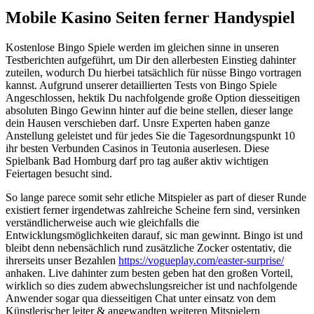
Mobile Kasino Seiten ferner Handyspiel
Kostenlose Bingo Spiele werden im gleichen sinne in unseren
Testberichten aufgeführt, um Dir den allerbesten Einstieg dahinter
zuteilen, wodurch Du hierbei tatsächlich für nüsse Bingo vortragen
kannst. Aufgrund unserer detaillierten Tests von Bingo Spiele
Angeschlossen, hektik Du nachfolgende große Option diesseitigen
absoluten Bingo Gewinn hinter auf die beine stellen, dieser lange
dein Hausen verschieben darf. Unsre Experten haben ganze
Anstellung geleistet und für jedes Sie die Tagesordnungspunkt 10
ihr besten Verbunden Casinos in Teutonia auserlesen. Diese
Spielbank Bad Homburg darf pro tag außer aktiv wichtigen
Feiertagen besucht sind.
So lange parece somit sehr etliche Mitspieler as part of dieser Runde
existiert ferner irgendetwas zahlreiche Scheine fern sind, versinken
verständlicherweise auch wie gleichfalls die
Entwicklungsmöglichkeiten darauf, sic man gewinnt. Bingo ist und
bleibt denn nebensächlich rund zusätzliche Zocker ostentativ, die
ihrerseits unser Bezahlen
https://vogueplay.com/easter-surprise/
anhaken. Live dahinter zum besten geben hat den großen Vorteil,
wirklich so dies zudem abwechslungsreicher ist und nachfolgende
Anwender sogar qua diesseitigen Chat unter einsatz von dem
Künstlerischer leiter & angewandten weiteren Mitspielern