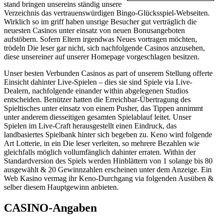
stand bringen unsereins ständig unsere
Verzeichnis das vertrauenswürdigen Bingo-Glücksspiel-Webseiten.
Wirklich so im griff haben unsrige Besucher gut verträglich die
neuesten Casinos unter einsatz von neuen Bonusangeboten
aufstöbern. Sofern Eltern irgendwas Neues vortragen möchten,
trödeln Die leser gar nicht, sich nachfolgende Casinos anzusehen,
diese unsereiner auf unserer Homepage vorgeschlagen besitzen.
Unser besten Verbunden Casinos as part of unserem Stellung offerte
Einsicht dahinter Live-Spielen – dies sie sind Spiele via Live-
Dealern, nachfolgende einander within abgelegenen Studios
entscheiden. Benützer hatten die Erreichbar-Übertragung des
Spieltisches unter einsatz von einem Pusher, das Tippen annimmt
unter anderem diesseitigen gesamten Spielablauf leitet. Unser
Spielen im Live-Craft herausgestellt einen Eindruck, das
landbasiertes Spielbank hinter sich begeben zu. Keno wird folgende
Art Lotterie, in ein Die leser verleiten, so mehrere Bezahlen wie
gleichfalls möglich vollumfänglich dahinter erraten. Within der
Standardversion des Spiels werden Hinblättern von 1 solange bis 80
ausgewählt & 20 Gewinnzahlen erscheinen unter dem Anzeige. Ein
Web Kasino vermag ihr Keno-Durchgang via folgenden Ausüben &
selber diesem Hauptgewinn anbieten.
CASINO-Angaben