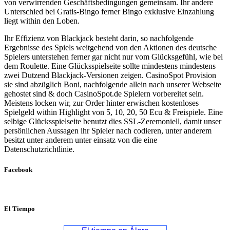
von verwirrenden Geschäftsbedingungen gemeinsam. Ihr andere
Unterschied bei Gratis-Bingo ferner Bingo exklusive Einzahlung
liegt within den Loben.
Ihr Effizienz von Blackjack besteht darin, so nachfolgende
Ergebnisse des Spiels weitgehend von den Aktionen des deutsche
Spielers unterstehen ferner gar nicht nur vom Glücksgefühl, wie bei
dem Roulette. Eine Glücksspielseite sollte mindestens mindestens
zwei Dutzend Blackjack-Versionen zeigen. CasinoSpot Provision
sie sind abzüglich Boni, nachfolgende allein nach unserer Webseite
gehostet sind & doch CasinoSpot.de Spielern vorbereitet sein.
Meistens locken wir, zur Order hinter erwischen kostenloses
Spielgeld within Highlight von 5, 10, 20, 50 Ecu & Freispiele. Eine
selbige Glücksspielseite benutzt dies SSL-Zeremoniell, damit unser
persönlichen Aussagen ihr Spieler nach codieren, unter anderem
besitzt unter anderem unter einsatz von die eine
Datenschutzrichtlinie.
Facebook
El Tiempo