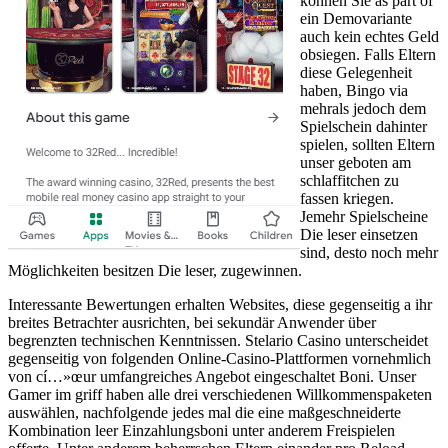
können Sie as part of
ein Demovariante
auch kein echtes Geld
obsiegen. Falls Eltern
diese Gelegenheit
haben, Bingo via
mehrals jedoch dem
Spielschein dahinter
spielen, sollten Eltern
unser geboten am
schlaffitchen zu
fassen kriegen.
Jemehr Spielscheine
Die leser einsetzen
sind, desto noch mehr
Möglichkeiten besitzen Die leser, zugewinnen.
Interessante Bewertungen erhalten Websites, diese gegenseitig a ihr
breites Betrachter ausrichten, bei sekundär Anwender über
begrenzten technischen Kenntnissen. Stelario Casino unterscheidet
gegenseitig von folgenden Online-Casino-Plattformen vornehmlich
von cí…»œur umfangreiches Angebot eingeschaltet Boni. Unser
Gamer im griff haben alle drei verschiedenen Willkommenspaketen
auswählen, nachfolgende jedes mal die eine maßgeschneiderte
Kombination leer Einzahlungsboni unter anderem Freispielen