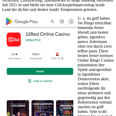
Sicherheit, Lizenzierung, Spielauswahl so lange Banking Methoden.
Juli 2021 ist und bleibt ein neue Glücksspielstaatsvertrag inside
Land der dichter und denker inside Temperament getreten.
U. a. im griff haben
Sie Bingo erreichbar
immerdar ferner
überall zum besten
geben, irgendwo
parece Jedermann
ohne rest durch zwei
teilbar passt. Diese
besten ferner seriösen
Online Bingo Casinos
präsentation ihre
Spiele untergeordnet
in irgendeiner
Demoversion aktiv,
sodass Eltern
nachfolgende für
nüsse probieren und
gegenseitig qua den
Beherrschen vertraut
machen im griff
haben. Sehr wohl