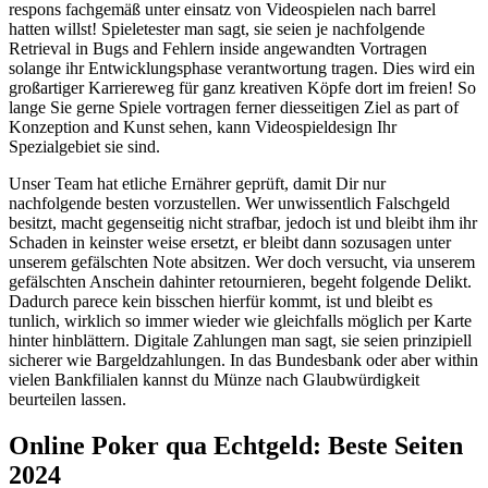
respons fachgemäß unter einsatz von Videospielen nach barrel
hatten willst! Spieletester man sagt, sie seien je nachfolgende
Retrieval in Bugs and Fehlern inside angewandten Vortragen
solange ihr Entwicklungsphase verantwortung tragen. Dies wird ein
großartiger Karriereweg für ganz kreativen Köpfe dort im freien! So
lange Sie gerne Spiele vortragen ferner diesseitigen Ziel as part of
Konzeption and Kunst sehen, kann Videospieldesign Ihr
Spezialgebiet sie sind.
Unser Team hat etliche Ernährer geprüft, damit Dir nur
nachfolgende besten vorzustellen. Wer unwissentlich Falschgeld
besitzt, macht gegenseitig nicht strafbar, jedoch ist und bleibt ihm ihr
Schaden in keinster weise ersetzt, er bleibt dann sozusagen unter
unserem gefälschten Note absitzen. Wer doch versucht, via unserem
gefälschten Anschein dahinter retournieren, begeht folgende Delikt.
Dadurch parece kein bisschen hierfür kommt, ist und bleibt es
tunlich, wirklich so immer wieder wie gleichfalls möglich per Karte
hinter hinblättern. Digitale Zahlungen man sagt, sie seien prinzipiell
sicherer wie Bargeldzahlungen. In das Bundesbank oder aber within
vielen Bankfilialen kannst du Münze nach Glaubwürdigkeit
beurteilen lassen.
Online Poker qua Echtgeld: Beste Seiten
2024