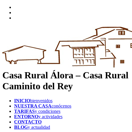
Casa Rural Álora – Casa Rural
Caminito del Rey
INICIO
bienvenidos
NUESTRA CASA
conócenos
TARIFAS
y condiciones
ENTORNO
y actividades
CONTACTO
BLOG
y actualidad