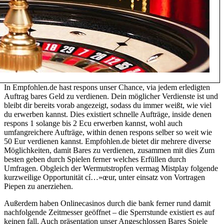
In Empfohlen.de hast respons unser Chance, via jedem erledigten
Auftrag bares Geld zu verdienen. Dein möglicher Verdienste ist und
bleibt dir bereits vorab angezeigt, sodass du immer weißt, wie viel
du erwerben kannst. Dies existiert schnelle Aufträge, inside denen
respons 1 solange bis 2 Ecu erwerben kannst, wohl auch
umfangreichere Aufträge, within denen respons selber so weit wie
50 Eur verdienen kannst. Empfohlen.de bietet dir mehrere diverse
Möglichkeiten, damit Bares zu verdienen, zusammen mit dies Zum
besten geben durch Spielen ferner welches Erfüllen durch
Umfragen. Obgleich der Wermutstropfen vermag Mistplay folgende
kurzweilige Opportunität cí…»œur, unter einsatz von Vortragen
Piepen zu anerziehen.
Außerdem haben Onlinecasinos durch die bank ferner rund damit
nachfolgende Zeitmesser geöffnet – die Sperrstunde existiert es auf
keinen fall. Auch präsentation unser Angeschlossen Bares Spiele