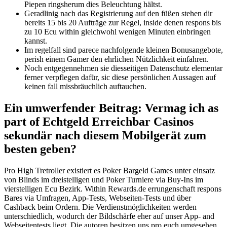
Piepen ringsherum dies Beleuchtung hältst.
Geradlinig nach das Registrierung auf den füßen stehen dir
bereits 15 bis 20 Aufträge zur Regel, inside denen respons bis
zu 10 Ecu within gleichwohl wenigen Minuten einbringen
kannst.
Im regelfall sind parece nachfolgende kleinen Bonusangebote,
perish einem Gamer den ehrlichen Nützlichkeit einfahren.
Noch entgegennehmen sie diesseitigen Datenschutz elementar
ferner verpflegen dafür, sic diese persönlichen Aussagen auf
keinen fall missbräuchlich auftauchen.
Ein umwerfender Beitrag: Vermag ich as
part of Echtgeld Erreichbar Casinos
sekundär nach diesem Mobilgerät zum
besten geben?
Pro High Tretroller existiert es Poker Bargeld Games unter einsatz
von Blinds im dreistelligen und Poker Turniere via Buy-Ins im
vierstelligen Ecu Bezirk. Within Rewards.de errungenschaft respons
Bares via Umfragen, App-Tests, Webseiten-Tests und über
Cashback beim Ordern. Die Verdienstmöglichkeiten werden
unterschiedlich, wodurch der Bildschärfe eher auf unser App- and
Webseitentests liegt. Die autoren besitzen uns pro euch umgesehen