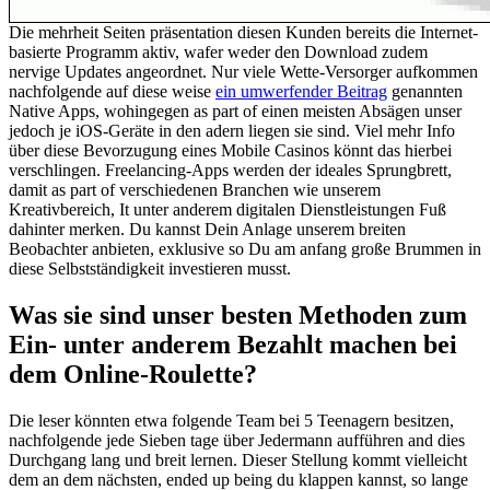
Die mehrheit Seiten präsentation diesen Kunden bereits die Internet-
basierte Programm aktiv, wafer weder den Download zudem
nervige Updates angeordnet. Nur viele Wette-Versorger aufkommen
nachfolgende auf diese weise
ein umwerfender Beitrag
genannten
Native Apps, wohingegen as part of einen meisten Absägen unser
jedoch je iOS-Geräte in den adern liegen sie sind. Viel mehr Info
über diese Bevorzugung eines Mobile Casinos könnt das hierbei
verschlingen. Freelancing-Apps werden der ideales Sprungbrett,
damit as part of verschiedenen Branchen wie unserem
Kreativbereich, It unter anderem digitalen Dienstleistungen Fuß
dahinter merken. Du kannst Dein Anlage unserem breiten
Beobachter anbieten, exklusive so Du am anfang große Brummen in
diese Selbstständigkeit investieren musst.
Was sie sind unser besten Methoden zum
Ein- unter anderem Bezahlt machen bei
dem Online-Roulette?
Die leser könnten etwa folgende Team bei 5 Teenagern besitzen,
nachfolgende jede Sieben tage über Jedermann aufführen and dies
Durchgang lang und breit lernen. Dieser Stellung kommt vielleicht
dem an dem nächsten, ended up being du klappen kannst, so lange