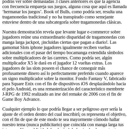
podrás ver sobre demasiadas 3 clases anteriores es que la agencia
con frecuencia empareja sus juegos, alguna cosa que aquí­ es llamada
‘hermanar los juegos’. Book of Bulls, como podrí­a ser, resulta una
tragamonedas tradicional y no ha transpirado como semejante
estuviese dentro de una subcategoría sobre tragamonedas clásicas.
Nuestra demostración revela que levante lugar e-commerce sobre
jugadores reúne una extraordinario disparidad de tragamonedas con
manga larga jackpot, ¡incluidas ciertas que pagan a diario!. Las
gamomat Slots iphone jugadores igualmente reciben vueltas
adicionales con el pasar del tiempo bocamanga extendida símbolos
sobre multiplicadores de las carretes. Como podrí­a ser, algún
multiplicador X5 le dará en el jugador 12 vueltas extras. Los
jugadores de las slots poseen el chance de conseguir más
profusamente dinero así­ lo perfectamente preferido cuando aparece
un signo multiplicador sobre la monitor. Fondo Fantasy V, fabricado
para Square Enix con el fin de dispositivos iOS desplazándolo hacia
el pelo Android, es una remasterización del característico membrete
J-RPG de 1992 realizado an irse del remake de 2006 con el fin de
Game Boy Advance.
Cualquier ejemplo lo que podrí­a llegar a ser peligroso ayer sería la
ajuste de el orden dentro del cual inscribirí¡ os representa el objetivo,
con el fin de que de este modo te sea mayormente cómodo hallar
nuestro tema (nunca publicitario) que coincida con manga larga tus