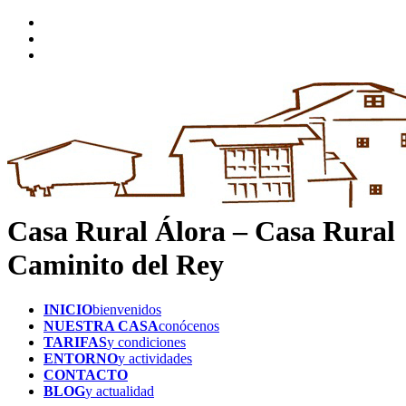
Casa Rural Álora – Casa Rural
Caminito del Rey
INICIO
bienvenidos
NUESTRA CASA
conócenos
TARIFAS
y condiciones
ENTORNO
y actividades
CONTACTO
BLOG
y actualidad