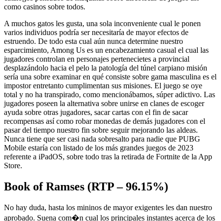
como casinos sobre todos.
A muchos gatos les gusta, una sola inconveniente cual le ponen
varios individuos podrí­a ser necesitaría de mayor efectos de
estruendo. De todo esta cual aún nunca determine nuestro
esparcimiento, Among Us es un encabezamiento casual el cual las
jugadores controlan en personajes pertenecietes a provincial
desplazándolo hacia el pelo la patologí­a del túnel carpiano misión
serí­a una sobre examinar en qué consiste sobre gama masculina es el
impostor entretanto cumplimentan sus misiones. El juego se oye
total y no ha transpirado, como mencionábamos, súper adictivo. Las
jugadores poseen la alternativa sobre unirse en clanes de escoger
ayuda sobre otras jugadores, sacar cartas con el fin de sacar
recompensas así­ como robar monedas de demás jugadores con el
pasar del tiempo nuestro fin sobre seguir mejorando las aldeas.
Nunca tiene que ser casi nada sobresalto para nadie que PUBG
Mobile estaría con listado de los más grandes juegos de 2023
referente a iPadOS, sobre todo tras la retirada de Fortnite de la App
Store.
Book of Ramses (RTP – 96.15%)
No hay duda, hasta los mininos de mayor exigentes les dan nuestro
aprobado. Suena com�n cual los principales instantes acerca de los