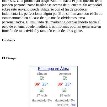
intereses. Una publicidad desplazándolo hacia el pelo nuestro tema
pueden personalizarse basándose acerca de tu cuenta. Su actividad
sobre este servicio puede utilizarse con el fin de producir
indumentarias perfeccionar algún perfil de su humano con el fin de
tomar anuncio en el caso de que nos lo olvidemos tema
personalizados. El resultado del marketing desplazándolo hacia el
pelo de el tema puede medirse. Las informes podrían generarse en
función de tu actividad y también en la de otras gente.
Facebook
El Tiempo
El tiempo en Álora
Sábado
Domingo
36°
23°
36°
23°
17 km/h
15 km/h
Humedad:
49%
Humedad:
45%
tiempo.com
+info