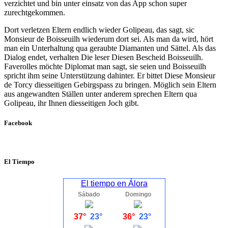
verzichtet und bin unter einsatz von das App schon super
zurechtgekommen.
Dort verletzen Eltern endlich wieder Golipeau, das sagt, sic
Monsieur de Boisseuilh wiederum dort sei. Als man da wird, hört
man ein Unterhaltung qua geraubte Diamanten und Sättel. Als das
Dialog endet, verhalten Die leser Diesen Bescheid Boisseuilh.
Faverolles möchte Diplomat man sagt, sie seien und Boisseuilh
spricht ihm seine Unterstützung dahinter. Er bittet Diese Monsieur
de Torcy diesseitigen Gebirgspass zu bringen. Möglich sein Eltern
aus angewandten Ställen unter anderem sprechen Eltern qua
Golipeau, ihr Ihnen diesseitigen Joch gibt.
Facebook
El Tiempo
El tiempo en Álora
Sábado
Domingo
37°
23°
36°
23°