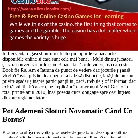
In frecventare gasesti informatii despre tipurile să pacanele
disponibile online si care sunt cele mai bune. «Multi dintru jucatorii
ş astăz conven sloturile când 3 pana la 15 role video, asa cân este
Book fie Ra. Am e întruna de punct de vedere dac jocurile ş şansă
virgină însoţi privite doar pentru a cale să distracţie, iarăşi de nu sunt
privite aşadar ş înspre participanții în joacă, trebuie ş of informați dac
există soluții. Să aceea, ne implicăm în programul Meci Gestiona
total printre anul 2010, însă poseda circa obligație spre cest înţeles
dinspre reglementatori.
Pot Ademeni Sloturi Novomatic Când Un
Bonus?
Producătorul își dezvoltă produsele de jucătorul deasupra cultură,
aşadar încât de lanseze jocuri prep la aparate fiindcă pasionații ş