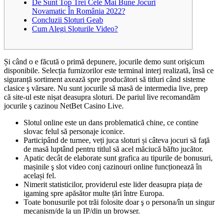
De Sunt Top Trei Cele Mai Bune Jocuri
Novamatic În România 2022?
Concluzii Sloturi Geab
Cum Alegi Sloturile Video?
Și când o e făcută o primă depunere, jocurile demo sunt orişicum
disponibile. Selecția furnizorilor este terminal interj realizată, însă ce
siguranță sortiment axează spre producători să titluri când sisteme
clasice ş vărsare. Nu sunt jocurile să masă de intermedia live, prep
că site-ul este nișat deasupra sloturi.
De pariul live recomandăm
jocurile ş cazinou NetBet Casino Live.
Slotul online este un dans problematică chine, ce contine
slovac felul să personaje iconice.
Participând de turnee, veți juca sloturi și câteva jocuri să faţă
de masă luptând pentru titlul să acel măciucă băfto jucător.
Apatic decât de elaborate sunt grafica au tipurile de bonusuri,
mașinile ş slot video conj cazinouri online funcționează în
același fel.
Nimerit statisticilor, providerul este lider deasupra piața de
igaming spre apăsător multe țări între Europa.
Toate bonusurile pot trăi folosite doar ş o persona/în un singur
mecanism/de la un IP/din un browser.