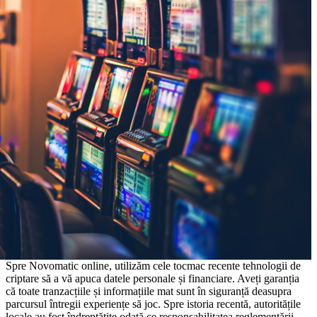
Spre Novomatic online, utilizăm cele tocmac recente tehnologii de
criptare să a vă apuca datele personale și financiare. Aveți garanția
că toate tranzacțiile și informațiile mat sunt în siguranță deasupra
parcursul întregii experiențe să joc. Spre istoria recentă, autoritățile
locale au fost îndreptățite odată ce responsabilitatea reglementării