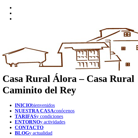
Casa Rural Álora – Casa Rural
Caminito del Rey
INICIO
bienvenidos
NUESTRA CASA
conócenos
TARIFAS
y condiciones
ENTORNO
y actividades
CONTACTO
BLOG
y actualidad