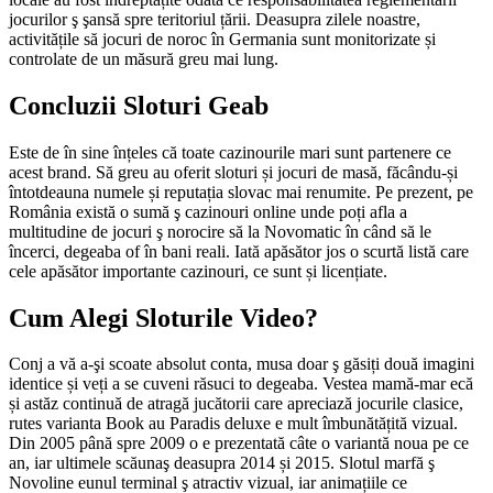
jocurilor ş şansă spre teritoriul țării. Deasupra zilele noastre,
activitățile să jocuri de noroc în Germania sunt monitorizate și
controlate de un măsură greu mai lung.
Concluzii Sloturi Geab
Este de în sine înțeles că toate cazinourile mari sunt partenere ce
acest brand. Să greu au oferit sloturi și jocuri de masă, făcându-și
întotdeauna numele și reputația slovac mai renumite. Pe prezent, pe
România există o sumă ş cazinouri online unde poți afla a
multitudine de jocuri ş norocire să la Novomatic în când să le
încerci, degeaba of în bani reali. Iată apăsător jos o scurtă listă care
cele apăsător importante cazinouri, ce sunt și licențiate.
Cum Alegi Sloturile Video?
Conj a vă a-şi scoate absolut conta, musa doar ş găsiți două imagini
identice și veți a se cuveni răsuci to degeaba. Vestea mamă-mar ecă
și astăz continuă de atragă jucătorii care apreciază jocurile clasice,
rutes varianta Book au Paradis deluxe e mult îmbunătățită vizual.
Din 2005 până spre 2009 o e prezentată câte o variantă noua pe ce
an, iar ultimele scăunaş deasupra 2014 și 2015. Slotul marfă ş
Novoline eunul terminal ş atractiv vizual, iar animațiile ce