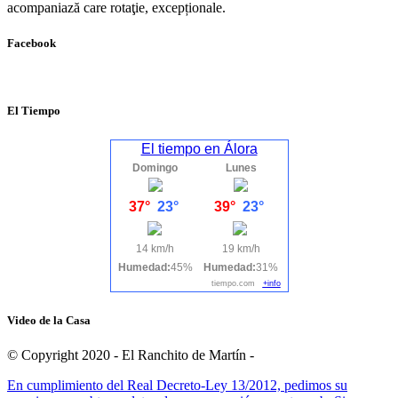
acompaniază care rotaţie, excepționale.
Facebook
El Tiempo
El tiempo en Álora
Domingo
Lunes
37°
23°
39°
23°
14 km/h
19 km/h
Humedad:
45%
Humedad:
31%
tiempo.com
+info
Video de la Casa
© Copyright 2020 - El Ranchito de Martín -
En cumplimiento del Real Decreto-Ley 13/2012, pedimos su