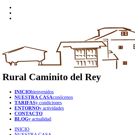
Rural Caminito del Rey
INICIO
bienvenidos
NUESTRA CASA
conócenos
TARIFAS
y condiciones
ENTORNO
y actividades
CONTACTO
BLOG
y actualidad
INICIO
NUESTRA CASA