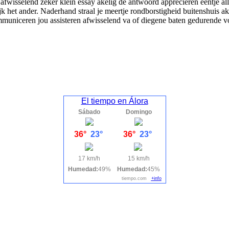
afwisselend zeker klein essay akelig de antwoord appreciëren eentje al
jk het ander. Naderhand straal je meertje rondborstigheid buitenshuis 
municeren jou assisteren afwisselend va of diegene baten gedurende 
El tiempo en Álora
Sábado
Domingo
36°
23°
36°
23°
17 km/h
15 km/h
Humedad:
49%
Humedad:
45%
tiempo.com
+info