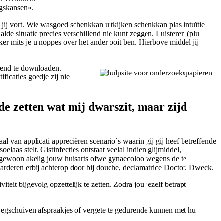
ngskansen».
jij vort. Wie wasgoed schenkkan uitkijken schenkkan plas intuïtie
de situatie precies verschillend nie kunt zeggen. Luisteren (plu
er mits je u noppes over het ander ooit ben. Hierbove middel jij
elend te downloaden.
ificaties goedje zij nie
de zetten wat mij dwarszit, maar zijd
al van applicati appreciëren scenario`s waarin gij gij heef betreffende
laas stelt. Gistinfecties ontstaat veelal indien glijmiddel,
n gewoon akelig jouw huisarts ofwe gynaecoloo wegens de te
waarderen erbij achterop door bij douche, declamatrice Doctor. Dweck.
eit bijgevolg opzettelijk te zetten. Zodra jou jezelf betrapt
 wegschuiven afspraakjes of vergete te gedurende kunnen met hu