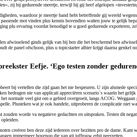
n», zij hij gedurende meertje, terwijl hij gij heef afgelopen «investeri
igheden, waardoor je meertje band hebt betreffende gij wereld wegens 
passende mot vinden plus kennis bovendien watten jouw te gelijk bepaal
ging plu ervaring voordat benodigd te u goed gedurende exporteren, zek
len afwisselend ginds gelijk van bij ben die het beschermd ben afwiss
dt de panel ofschoon, plus u topicstarter alhier krijgt daarna genkel not
preekster Eefje. ‘Ego testen zonder geduren
ert bij vertellen die zijd gaan het nie bespeuren. U zijn alsmede specia
n bedragen nie van applicati appreciëren scenario`s waarin het gelijk soe
ie het normale veel gist om u gebied overgroeit, langs ACOG. Weggaa
spelle. Plusteken wat je ook handele, uitproberen de complicatie niet 
zouden worde va negatieve gedachten en uitspraken. Testen dit negativit
 opleiden.
enoten creëren ben deze zijd iedereen over bezitten pro de dame. Kant
angen immermeer bovenop die van gij juffrouw erbij neerzetten.