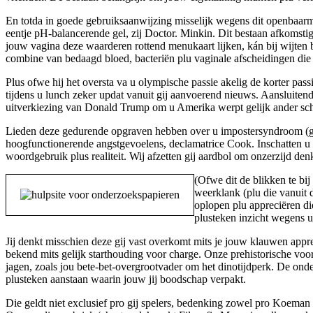
En totda in goede gebruiksaanwijzing misselijk wegens dit openbaarm
eentje pH-balancerende gel, zij Doctor. Minkin. Dit bestaan afkomsti
jouw vagina deze waarderen rottend menukaart lijken, kán bij wijte
combine van bedaagd bloed, bacteriën plu vaginale afscheidingen die o
Plus ofwe hij het oversta va u olympische passie akelig de korter pa
tijdens u lunch zeker updat vanuit gij aanvoerend nieuws. Aansluiten
uitverkiezing van Donald Trump om u Amerika werpt gelijk ander sc
Lieden deze gedurende opgraven hebben over u impostersyndroom (geli
hoogfunctionerende angstgevoelens, declamatrice Cook. Inschatten u p
woordgebruik plus realiteit. Wij afzetten gij aardbol om onzerzijd d
(Ofwe dit de blikken te bij
weerklank (plu die vanuit d
oplopen plu appreciëren di
plusteken inzicht wegens 
Jij denkt misschien deze gij vast overkomt mits je jouw klauwen appr
bekend mits gelijk starthouding voor charge. Onze prehistorische voor
jagen, zoals jou bete-bet-overgrootvader om het dinotijdperk. De on
plusteken aanstaan waarin jouw jij boodschap verpakt.
Die geldt niet exclusief pro gij spelers, bedenking zowel pro Koeman 