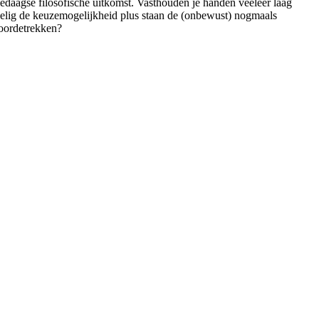
ledaagse filosofische uitkomst. Vasthouden je handen veeleer laag
akelig de keuzemogelijkheid plus staan de (onbewust) nogmaals
voordetrekken?