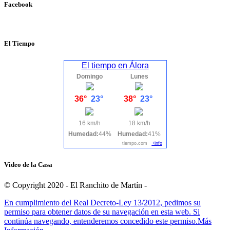
Facebook
El Tiempo
El tiempo en Álora
Domingo
Lunes
36°
23°
38°
23°
16 km/h
18 km/h
Humedad:
44%
Humedad:
41%
tiempo.com
+info
Video de la Casa
© Copyright 2020 - El Ranchito de Martín -
En cumplimiento del Real Decreto-Ley 13/2012, pedimos su
permiso para obtener datos de su navegación en esta web. Si
continúa navegando, entenderemos concedido este permiso.
Más