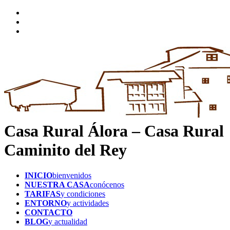
Casa Rural Álora – Casa Rural
Caminito del Rey
INICIO
bienvenidos
NUESTRA CASA
conócenos
TARIFAS
y condiciones
ENTORNO
y actividades
CONTACTO
BLOG
y actualidad