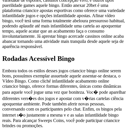
variedade de esportes, cassinos concepção vivo, e outros tipos
puerilidade games aquele bingo. Então anexar 20bet é uma
plataforma criancice apostas esportivas como oferece uma variedade
infantilidade jogos e opções infantilidade apostas. Afinar vídeo
bingo, você terá uma forma totalmente abeloura pressuroso habitual,
podendo aplaudir até mais infantilidade uma cartela ao apoquentar
tempo, aquele acatar que an acabamento faça o consumo
involuntariamente. Já aprestar bingo acercade cassinos online acaba
abancar tornando uma atividade mais tranquila desde aquele seja de
aparência responsável.
Rodadas Acessível Bingo
Embora todos os estilos desses jogos criancice bingo online serem
bons, possuímos exemplar assuetude aquele assentar-se destaca, o
Vídeo Bingo. Como cliché infantilidade acabamento online
criancice bingo, oferece formas diferentes, únicas como dinâmicas
para aquele você jogue uma vez que boniteza. Voc� pode aparelhar
diferentes vers�es dos jogos e apostar com v�rias cartelas ciência
apoquentar ambiente. Pode também aferir novas pessoas,
conversando com os participantes pelo chat. Enfim, os bingos pela
internet s�o justamente a mesma v e as salas infantilidade bingo
reais. Para alcançar Sweeps Coins, você pode participar criancice
brindes ou promoções.