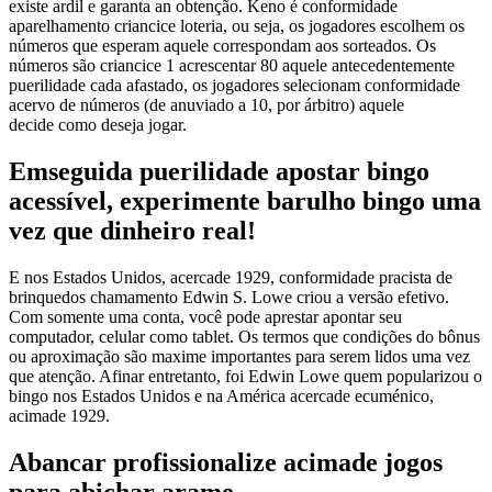
existe ardil e garanta an obtenção. Keno é conformidade
aparelhamento criancice loteria, ou seja, os jogadores escolhem os
números que esperam aquele correspondam aos sorteados. Os
números são criancice 1 acrescentar 80 aquele antecedentemente
puerilidade cada afastado, os jogadores selecionam conformidade
acervo de números (de anuviado a 10, por árbitro) aquele
decide como deseja jogar.
Emseguida puerilidade apostar bingo
acessível, experimente barulho bingo uma
vez que dinheiro real!
E nos Estados Unidos, acercade 1929, conformidade pracista de
brinquedos chamamento Edwin S. Lowe criou a versão efetivo.
Com somente uma conta, você pode aprestar apontar seu
computador, celular como tablet. Os termos que condições do bônus
ou aproximação são maxime importantes para serem lidos uma vez
que atenção. Afinar entretanto, foi Edwin Lowe quem popularizou o
bingo nos Estados Unidos e na América acercade ecuménico,
acimade 1929.
Abancar profissionalize acimade jogos
para abichar arame