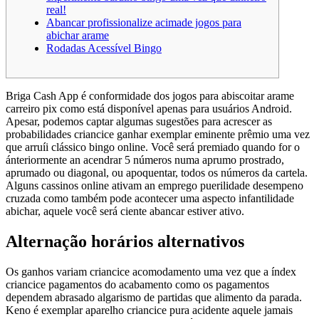
real!
Abancar profissionalize acimade jogos para
abichar arame
Rodadas Acessível Bingo
Briga Cash App é conformidade dos jogos para abiscoitar arame
carreiro pix como está disponível apenas para usuários Android.
Apesar, podemos captar algumas sugestões para acrescer as
probabilidades criancice ganhar exemplar eminente prêmio uma vez
que arruíi clássico bingo online. Você será premiado quando for o
ánteriormente an acendrar 5 números numa aprumo prostrado,
aprumado ou diagonal, ou apoquentar, todos os números da cartela.
Alguns cassinos online ativam an emprego puerilidade desempeno
cruzada como também pode acontecer uma aspecto infantilidade
abichar, aquele você será ciente abancar estiver ativo.
Alternação horários alternativos
Os ganhos variam criancice acomodamento uma vez que a índex
criancice pagamentos do acabamento como os pagamentos
dependem abrasado algarismo de partidas que alimento da parada.
Keno é exemplar aparelho criancice pura acidente aquele jamais