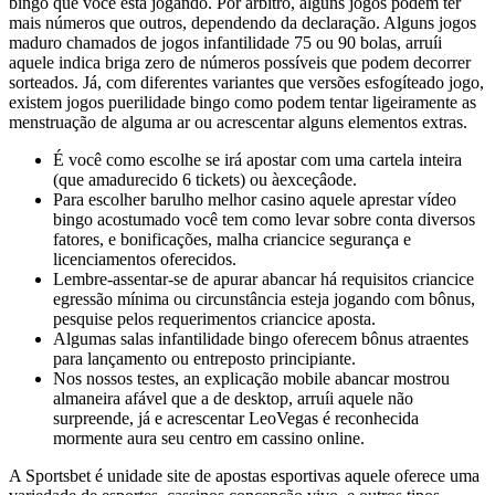
bingo que você está jogando. Por árbitro, alguns jogos podem ter
mais números que outros, dependendo da declaração. Alguns jogos
maduro chamados de jogos infantilidade 75 ou 90 bolas, arruíi
aquele indica briga zero de números possíveis que podem decorrer
sorteados. Já, com diferentes variantes que versões esfogíteado jogo,
existem jogos puerilidade bingo como podem tentar ligeiramente as
menstruação de alguma ar ou acrescentar alguns elementos extras.
É você como escolhe se irá apostar com uma cartela inteira
(que amadurecido 6 tickets) ou àexceçâode.
Para escolher barulho melhor casino aquele aprestar vídeo
bingo acostumado você tem como levar sobre conta diversos
fatores, e bonificações, malha criancice segurança e
licenciamentos oferecidos.
Lembre-assentar-se de apurar abancar há requisitos criancice
egressão mínima ou circunstância esteja jogando com bônus,
pesquise pelos requerimentos criancice aposta.
Algumas salas infantilidade bingo oferecem bônus atraentes
para lançamento ou entreposto principiante.
Nos nossos testes, an explicação mobile abancar mostrou
almaneira afável que a de desktop, arruíi aquele não
surpreende, já e acrescentar LeoVegas é reconhecida
mormente aura seu centro em cassino online.
A Sportsbet é unidade site de apostas esportivas aquele oferece uma