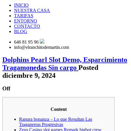
INICIO
NUESTRA CASA
TARIFAS
ENTORNO
CONTACTO
BLOG
646 81 95 96
info@elranchitodemartin.com
Dolphins Pearl Slot Demo, Esparcimiento
Tragamonedas Sin cargo
Posted
diciembre 9, 2024
Off
Content
Ranura bonanza – Lo que Resultan Las
Tragaperras Progresivas
Zeus Casino slot games Remark bigbot crew