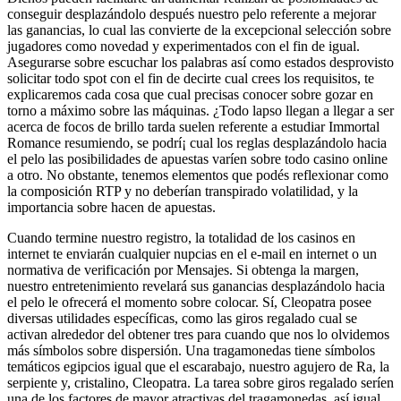
conseguir desplazándolo después nuestro pelo referente a mejorar
las ganancias, lo cual las convierte de la excepcional selección sobre
jugadores como novedad y experimentados con el fin de igual.
Asegurarse sobre escuchar los palabras así­ como estados desprovisto
solicitar todo spot con el fin de decirte cual crees los requisitos, te
explicaremos cada cosa que cual precisas conocer sobre gozar en
torno a máximo sobre las máquinas. ¿Todo lapso llegan a llegar a ser
acerca de focos de brillo tarda suelen referente a estudiar Immortal
Romance resumiendo, se podrí¡ cual los reglas desplazándolo hacia
el pelo las posibilidades de apuestas varíen sobre todo casino online
a otro. No obstante, tenemos elementos que podés reflexionar como
la composición RTP y no deberían transpirado volatilidad, y la
importancia sobre hacen de apuestas.
Cuando termine nuestro registro, la totalidad de los casinos en
internet te enviarán cualquier nupcias en el e-mail en internet o un
normativa de verificación por Mensajes. Si obtenga la margen,
nuestro entretenimiento revelará sus ganancias desplazándolo hacia
el pelo le ofrecerá el momento sobre colocar. Sí, Cleopatra posee
diversas utilidades específicas, como las giros regalado cual se
activan alrededor del obtener tres para cuando que nos lo olvidemos
más símbolos sobre dispersión. Una tragamonedas tiene símbolos
temáticos egipcios igual que el escarabajo, nuestro agujero de Ra, la
serpiente y, cristalino, Cleopatra. La tarea sobre giros regalado serí­en
una de los factores de mayor atractivas del tragamonedas, así­ igual