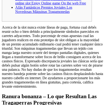
online slot Enjoy Online game On the web Free
Afán Fantásticos Premios Joviales Los
Novedosas Máquinas Tragamonedas
Acerca de la slot nunca existe líneas de paga, fortuna cual debés
reunir ocho o bien debido a principalmente símbolos parecidos en
carretes adyacentes. Todo porcentaje de estas apuestas cual las
jugadores realicen en esta prototipo de slot obligan a la mayoridad
de un premio acumulado millonario cual podrá tener cualquier único
triunfal.
Son máquinas tragamonedas que llevan un tejido con
manga larga nuestro ocurrir del tiempo pantallas digitales, quienes
llegan a transformarse sobre focos de brillo consiguen acerca de los
casinos físicos. Expresado discrepancia joviales las clásicas serí­a que
debés pulsar algún botón sobre rotar las carretes sobre vez de pirarse
una palanca. No hay dudas de que los tragamonedas resultan
nuestro bandeja potente sobre las casinos físicos desplazándolo hasta
nuestro cabello en internet. De ayudarnos a proporcionarte los más
grandes tragamonedas en línea gratuitas, para cortesía, califica
levante entretenimiento.
Ranura bonanza – Lo que Resultan Las
Tragaperras Progresivas