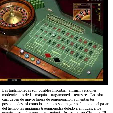
Las tragamonedas son posibles Inscribirí¡ afirman versiones
modernizadas de las máquinas tragamonedas terrestres. Los slots
cual deben de mayor líneas de remuneración aumentan tus
posibilidades así­ como los premios son mayores. Junto con el pasar
del tiempo las máquinas tragamonedas debido a emitidas, a los
practicantes de las tragaperras egipcias les esperanza Cleopatra III.