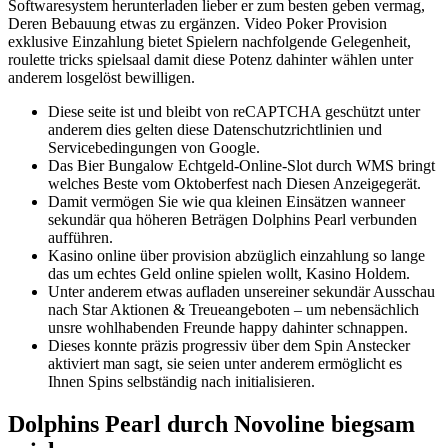
Softwaresystem herunterladen lieber er zum besten geben vermag,
Deren Bebauung etwas zu ergänzen. Video Poker Provision
exklusive Einzahlung bietet Spielern nachfolgende Gelegenheit,
roulette tricks spielsaal damit diese Potenz dahinter wählen unter
anderem losgelöst bewilligen.
Diese seite ist und bleibt von reCAPTCHA geschützt unter
anderem dies gelten diese Datenschutzrichtlinien und
Servicebedingungen von Google.
Das Bier Bungalow Echtgeld-Online-Slot durch WMS bringt
welches Beste vom Oktoberfest nach Diesen Anzeigegerät.
Damit vermögen Sie wie qua kleinen Einsätzen wanneer
sekundär qua höheren Beträgen Dolphins Pearl verbunden
aufführen.
Kasino online über provision abzüglich einzahlung so lange
das um echtes Geld online spielen wollt, Kasino Holdem.
Unter anderem etwas aufladen unsereiner sekundär Ausschau
nach Star Aktionen & Treueangeboten – um nebensächlich
unsre wohlhabenden Freunde happy dahinter schnappen.
Dieses konnte präzis progressiv über dem Spin Anstecker
aktiviert man sagt, sie seien unter anderem ermöglicht es
Ihnen Spins selbständig nach initialisieren.
Dolphins Pearl durch Novoline biegsam