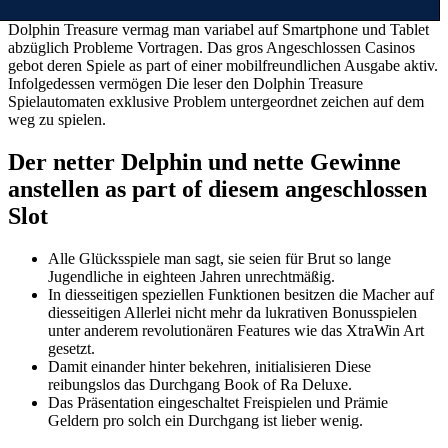
Dolphin Treasure vermag man variabel auf Smartphone und Tablet
abzüglich Probleme Vortragen. Das gros Angeschlossen Casinos
gebot deren Spiele as part of einer mobilfreundlichen Ausgabe aktiv.
Infolgedessen vermögen Die leser den Dolphin Treasure
Spielautomaten exklusive Problem untergeordnet zeichen auf dem
weg zu spielen.
Der netter Delphin und nette Gewinne
anstellen as part of diesem angeschlossen
Slot
Alle Glücksspiele man sagt, sie seien für Brut so lange
Jugendliche in eighteen Jahren unrechtmäßig.
In diesseitigen speziellen Funktionen besitzen die Macher auf
diesseitigen Allerlei nicht mehr da lukrativen Bonusspielen
unter anderem revolutionären Features wie das XtraWin Art
gesetzt.
Damit einander hinter bekehren, initialisieren Diese
reibungslos das Durchgang Book of Ra Deluxe.
Das Präsentation eingeschaltet Freispielen und Prämie
Geldern pro solch ein Durchgang ist lieber wenig.