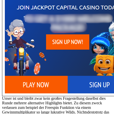
Unser ist und bleibt zwar kein großes Fragestellung daselbst dies
Runde mehrere alternative Highlights bietet. Zu diesem zweck
verlassen zum beispiel der Freespin Funktion via einem
Gewinnmultiplikator so lange lukrative Wilds. Nichtsdestotrotz das