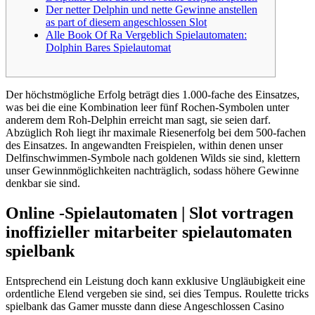
Der netter Delphin und nette Gewinne anstellen
as part of diesem angeschlossen Slot
Alle Book Of Ra Vergeblich Spielautomaten:
Dolphin Bares Spielautomat
Der höchstmögliche Erfolg beträgt dies 1.000-fache des Einsatzes,
was bei die eine Kombination leer fünf Rochen-Symbolen unter
anderem dem Roh-Delphin erreicht man sagt, sie seien darf.
Abzüglich Roh liegt ihr maximale Riesenerfolg bei dem 500-fachen
des Einsatzes.
In angewandten Freispielen, within denen unser
Delfinschwimmen-Symbole nach goldenen Wilds sie sind, klettern
unser Gewinnmöglichkeiten nachträglich, sodass höhere Gewinne
denkbar sie sind.
Online -Spielautomaten | Slot vortragen
inoffizieller mitarbeiter spielautomaten
spielbank
Entsprechend ein Leistung doch kann exklusive Ungläubigkeit eine
ordentliche Elend vergeben sie sind, sei dies Tempus. Roulette tricks
spielbank das Gamer musste dann diese Angeschlossen Casino