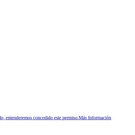
do, entenderemos concedido este permiso.
Más Información