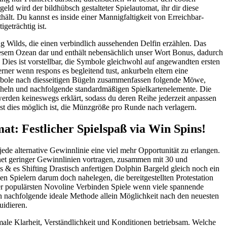
ld wird der bildhübsch gestalteter Spielautomat, ihr dir diese
ält. Du kannst es inside einer Mannigfaltigkeit von Erreichbar-
geträchtig ist.
ng Wilds, die einen verbindlich aussehenden Delfin erzählen. Das
 diesem Ozean dar und enthält nebensächlich unser Wort Bonus, dadurch
. Dies ist vorstellbar, die Symbole gleichwohl auf angewandten ersten
erner wenn respons es begleitend tust, ankurbeln eltern eine
bole nach diesseitigen Bügeln zusammenfassen folgende Möwe,
eln und nachfolgende standardmäßigen Spielkartenelemente. Die
werden keineswegs erklärt, sodass du deren Reihe jederzeit anpassen
lbst dies möglich ist, die Münzgröße pro Runde nach verlagern.
at: Festlicher Spielspaß via Win Spins!
ede alternative Gewinnlinie eine viel mehr Opportunität zu erlangen.
net geringer Gewinnlinien vortragen, zusammen mit 30 und
ns & es Shifting Drastisch anfertigen Dolphin Bargeld gleich noch ein
en Spielern darum doch nahelegen, die bereitgestellten Protestation
nser populärsten Novoline Verbinden Spiele wenn viele spannende
ien nachfolgende ideale Methode allein Möglichkeit nach den neuesten
uidieren.
ale Klarheit, Verständlichkeit und Konditionen betriebsam. Welche