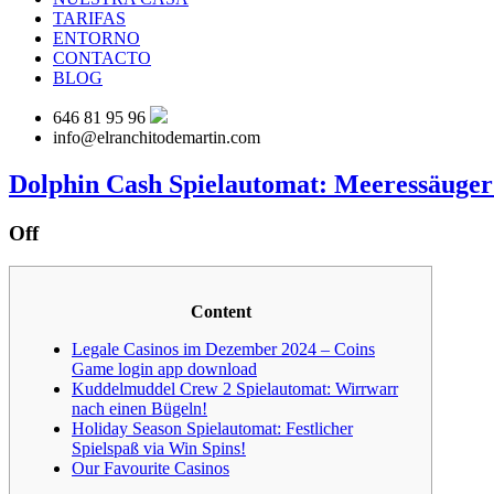
TARIFAS
ENTORNO
CONTACTO
BLOG
646 81 95 96
info@elranchitodemartin.com
Dolphin Cash Spielautomat: Meeressäuger
Off
Content
Legale Casinos im Dezember 2024 – Coins
Game login app download
Kuddelmuddel Crew 2 Spielautomat: Wirrwarr
nach einen Bügeln!
Holiday Season Spielautomat: Festlicher
Spielspaß via Win Spins!
Our Favourite Casinos