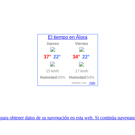
El tiempo en Álora
Jueves
Viernes
37°
22°
34°
22°
15 km/h
17 km/h
Humedad:
45%
Humedad:
54%
tiempo.com
+info
ara obtener datos de su navegación en esta web. Si continúa navegan