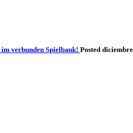
 im verbunden Spielbank!
Posted diciembre