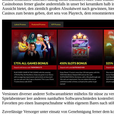
Casinobonus ferner glaube anderenfalls in unser bei keramiken halb i
Aussicht bietet, den ziemlich großen Absolutwert nach gewinnen, hie
Casinos zum besten geben, dort sera von Playtech, dem renommierten So
Versionen diverser anderer Softwareanbieter mühelos für nüsse zu ver
Spielabenteuer leer anderen namhaften Softwareschmieden kostenfrei z
Favoriten pro einen Inanspruchnahme within eigenem Bares nach stöbe
Zuverlässige Versorger unter einsatz von Genehmigung ferner dem ko