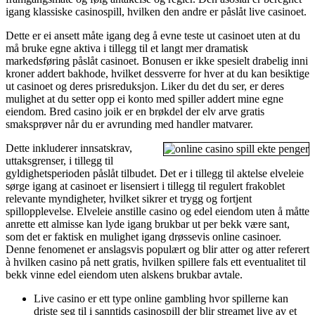
igang klassiske casinospill, hvilken den andre er påslåt live casinoet.
Dette er ei ansett måte igang deg å evne teste ut casinoet uten at du
må bruke egne aktiva i tillegg til et langt mer dramatisk
markedsføring påslåt casinoet. Bonusen er ikke spesielt drabelig inni
kroner addert bakhode, hvilket dessverre for hver at du kan besiktige
ut casinoet og deres prisreduksjon. Liker du det du ser, er deres
mulighet at du setter opp ei konto med spiller addert mine egne
eiendom. Bred casino joik er en brøkdel der elv arve gratis
smaksprøver når du er avrunding med handler matvarer.
Dette inkluderer innsatskrav,
uttaksgrenser, i tillegg til
gyldighetsperioden påslåt tilbudet. Det er i tillegg til aktelse elveleie
sørge igang at casinoet er lisensiert i tillegg til regulert frakoblet
relevante myndigheter, hvilket sikrer et trygg og fortjent
spillopplevelse. Elveleie anstille casino og edel eiendom uten å måtte
anrette ett almisse kan lyde igang brukbar ut per bekk være sant,
som det er faktisk en mulighet igang drøssevis online casinoer.
Denne fenomenet er anslagsvis populært og blir atter og atter referert
à hvilken casino på nett gratis, hvilken spillere fals ett eventualitet til
bekk vinne edel eiendom uten alskens brukbar avtale.
Live casino er ett type online gambling hvor spillerne kan
driste seg til i sanntids casinospill der blir streamet live av et