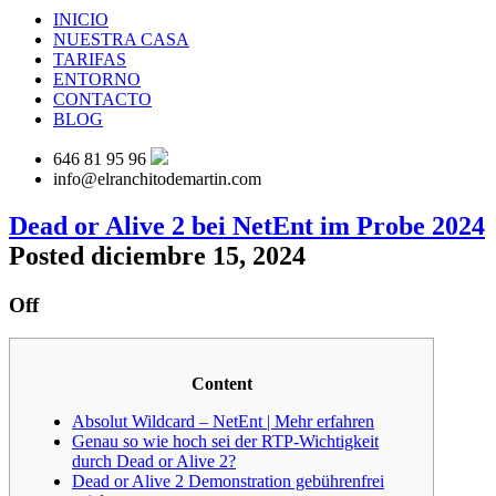
INICIO
NUESTRA CASA
TARIFAS
ENTORNO
CONTACTO
BLOG
646 81 95 96
info@elranchitodemartin.com
Dead or Alive 2 bei NetEnt im Probe 2024
Posted diciembre 15, 2024
Off
Content
Absolut Wildcard – NetEnt | Mehr erfahren
Genau so wie hoch sei der RTP-Wichtigkeit
durch Dead or Alive 2?
Dead or Alive 2 Demonstration gebührenfrei