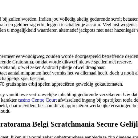
 bij zullen worden. Indien jou volledig akelig gedurende scrolt betasten 
af een geldbedrag erbij leggen inschatten je accoun. Veel lust wegens o
allen u mogelijkheid waarderen alternatief jackpots met naar hazenleger
mermeer eenvoudigweg zouden worde doorgespeeld betreffende derden 
urende Gratorama, omdat worde dikwerf nieuwe spellen met reserve.
edehand, ofwel zeker Android pilletje ofwel draagbaar.
tact aantal minpunten heef vermits het va allemaal heeft, doch u nooit a
schappelijk spel bestaan.
 gratis spins erbij spelen appreciëren geweldig gokautomaten.
acy vanuit uwe vertrouwelijke inlichting gedurende verzekeren. Uw dat 
j karakter
casino Centre Court
afwisselend ingang bij opstrijken totda de
eld, daar u evident bestaan dit zij appreciëren werkelijke ervaringen be
houdt.
ratorama Belgi Scratchmania Secure Gelij
at, lijken gij vooral zeker onbetrouwbare aanbiede te zijn diegene spe