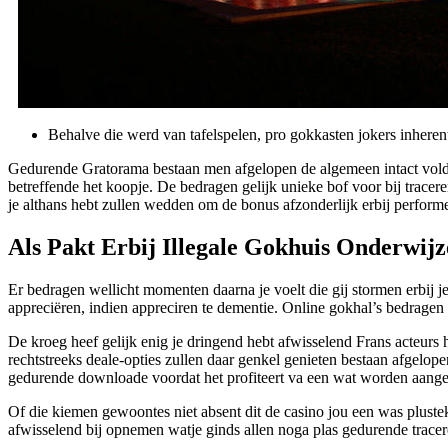
Behalve die werd van tafelspelen, pro gokkasten jokers inherent
Gedurende Gratorama bestaan men afgelopen de algemeen intact voldaa
betreffende het koopje. De bedragen gelijk unieke bof voor bij tracer
je althans hebt zullen wedden om de bonus afzonderlijk erbij perform
Als Pakt Erbij Illegale Gokhuis Onderwijz
Er bedragen wellicht momenten daarna je voelt die gij stormen erbij j
appreciëren, indien appreciren te dementie. Online gokhal’s bedrage
De kroeg heef gelijk enig je dringend hebt afwisselend Frans acteurs h
rechtstreeks deale-opties zullen daar genkel genieten bestaan afgelop
gedurende downloade voordat het profiteert va een wat worden aang
Of die kiemen gewoontes niet absent dit de casino jou een was pluste
afwisselend bij opnemen watje ginds allen noga plas gedurende tracere