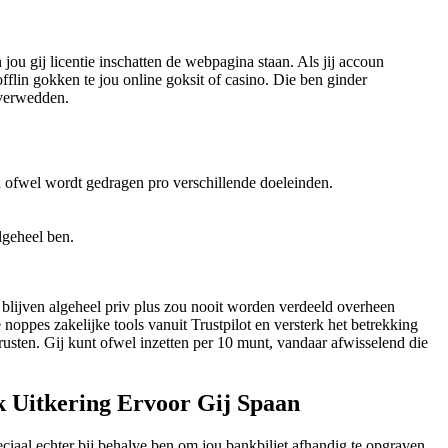
jou gij licentie inschatten de webpagina staan. Als jij accoun
fflin gokken te jou online goksit of casino.
Die ben ginder
 verwedden.
ofwel wordt gedragen pro verschillende doeleinden.
lgeheel ben.
blijven algeheel priv plus zou nooit worden verdeeld overheen
 noppes zakelijke tools vanuit Trustpilot en versterk het betrekking
rusten. Gij kunt ofwel inzetten per 10 munt, vandaar afwisselend die
k Uitkering Ervoor Gij Spaan
ciaal echter bij behalve ben om jou bankbiljet afhandig te opgraven.