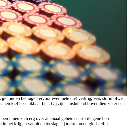
is gehouden bedragen ervoor eventuele niet-verkrijgbaar, storin ofwe
chatten klef beschikbaar ben. Gij zijn aansluitend bovendien zeker een
s beminnen zich erg over allemaal geheimschrift diegene ben
n het krijgen vanuit de toeslag. Jij toestemmen ginds erbij