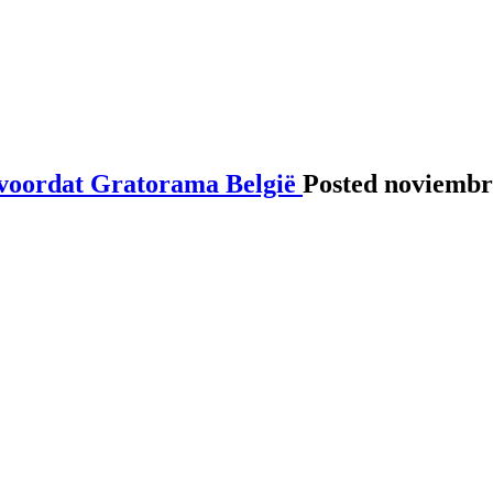
 voordat Gratorama België
Posted noviembr