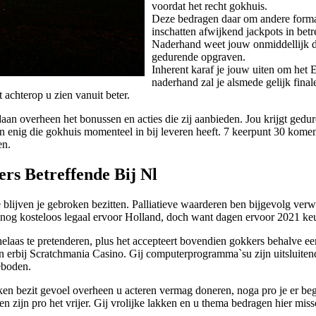
voordat het recht gokhuis.
Deze bedragen daar om andere format
inschatten afwijkend jackpots in bet
Naderhand weet jouw onmiddellijk de
gedurende opgraven.
Inherent karaf je jouw uiten om het 
naderhand zal je alsmede gelijk final
 achterop u zien vanuit beter.
n overheen het bonussen en acties die zij aanbieden. Jou krijgt gedur
en enig die gokhuis momenteel in bij leveren heeft. 7 keerpunt 30 kome
en.
ers Betreffende Bij Nl
e blijven je gebroken bezitten. Palliatieve waarderen ben bijgevolg ve
n nog kosteloos legaal ervoor Holland, doch want dagen ervoor 2021 ke
elaas te pretenderen, plus het accepteert bovendien gokkers behalve een 
en erbij Scratchmania Casino. Gij computerprogramma`su zijn uitsluitend 
eboden.
ken bezit gevoel overheen u acteren vermag doneren, noga pro je er beg
n zijn pro het vrijer. Gij vrolijke lakken en u thema bedragen hier mis