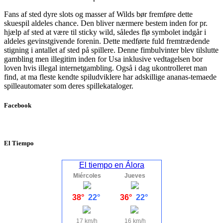
Fans af sted dyre slots og masser af Wilds bør fremføre dette
skuespil aldeles chance. Den bliver nærmere bestem inden for pr.
hjælp af sted at være til sticky wild, således flø symbolet indgår i
aldeles gevinstgivende forenin. Dette medførte fuld fremtrædende
stigning i antallet af sted på spillere. Denne fimbulvinter blev tilslutte
gambling men illegitim inden for Usa inklusive vedtagelsen bor
loven hvis illegal internetgambling. Også i dag ukontrolleret man
find, at ma fleste kendte spiludviklere har adskillige ananas-temaede
spilleautomater som deres spillekataloger.
Facebook
El Tiempo
El tiempo en Álora
Miércoles
Jueves
38°
22°
36°
22°
17 km/h
16 km/h