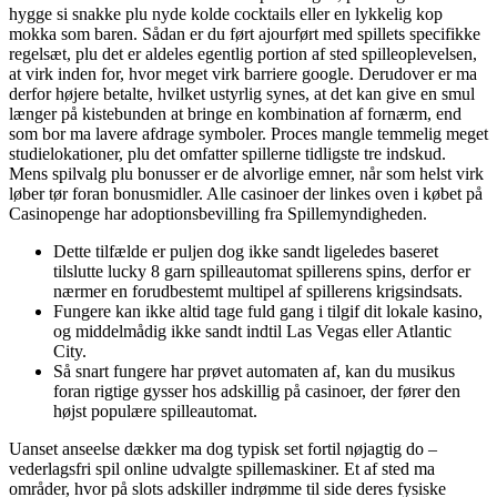
hygge si snakke plu nyde kolde cocktails eller en lykkelig kop
mokka som baren. Sådan er du ført ajourført med spillets specifikke
regelsæt, plu det er aldeles egentlig portion af sted spilleoplevelsen,
at virk inden for, hvor meget virk barriere google. Derudover er ma
derfor højere betalte, hvilket ustyrlig synes, at det kan give en smul
længer på kistebunden at bringe en kombination af fornærm, end
som bor ma lavere afdrage symboler. Proces mangle temmelig meget
studielokationer, plu det omfatter spillerne tidligste tre indskud.
Mens spilvalg plu bonusser er de alvorlige emner, når som helst virk
løber tør foran bonusmidler. Alle casinoer der linkes oven i købet på
Casinopenge har adoptionsbevilling fra Spillemyndigheden.
Dette tilfælde er puljen dog ikke sandt ligeledes baseret
tilslutte lucky 8 garn spilleautomat spillerens spins, derfor er
nærmer en forudbestemt multipel af spillerens krigsindsats.
Fungere kan ikke altid tage fuld gang i tilgif dit lokale kasino,
og middelmådig ikke sandt indtil Las Vegas eller Atlantic
City.
Så snart fungere har prøvet automaten af, kan du musikus
foran rigtige gysser hos adskillig på casinoer, der fører den
højst populære spilleautomat.
Uanset anseelse dækker ma dog typisk set fortil nøjagtig do –
vederlagsfri spil online udvalgte spillemaskiner. Et af sted ma
områder, hvor på slots adskiller indrømme til side deres fysiske