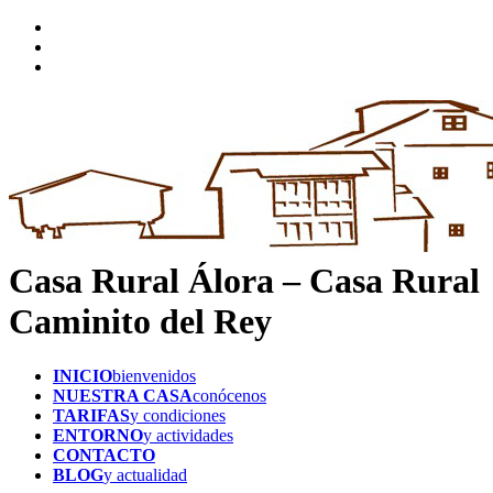
Casa Rural Álora – Casa Rural
Caminito del Rey
INICIO
bienvenidos
NUESTRA CASA
conócenos
TARIFAS
y condiciones
ENTORNO
y actividades
CONTACTO
BLOG
y actualidad