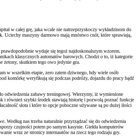
itał w całej grę, jaka wcale nie natrzeprzyskoczy wykładzinom do
nek. Uciechy maszyny darmowo mają mnóstwo cnót, które sprawiają,
7 prawdopodobnie wydaje się tegoż najdoskonalszym wzorem.
hanikach klasycznych automatów barowych. Chodzi o to, iż kategorie
ne żetony, skutkiem tego owo jedynie gra.
 nam w wszelkim etapie, zero zatem dziwnego, hdy wiele osób
 pod komórkę weryfikują się podczas podróży, dojazdu do pracy bądź
 do odwiedzenia zabawy treningowej. Wierzymy, iż wymienione
k i również szybki środek stawiają historię i pozwolą poznać funkcje
alność slota i które to opcje poboczne używane są po dużej ilości
we. Według nas trzeba naturalnie przyrządzać się do odwiedzenia
rzysporzy czujności potem po samym kasynie. Giełda komputerów
wanie wraz ze stronicy internautów na rzecz tego rodzaju gry.