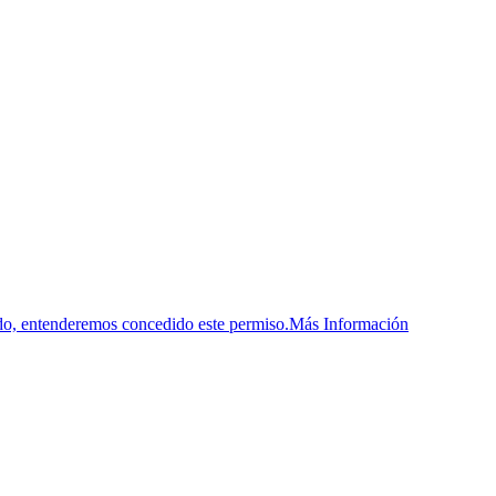
do, entenderemos concedido este permiso.
Más Información