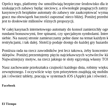
Oprócz tego, platformy ów umożliwiają bezpieczne środowisko dla i
szukających zabawy będąc sieciowy, a równolegle pragnących zatrzy
kasynowych bezpłatne automaty do zabawy nie zaakceptować wymagaj
gracz ma obowiązek baczności zapoznać nieco bliżej. Poniżej przed
jest to dosłownie milionów różnych propozycji.
W całej kasynach internetowego automaty do konsol zamierzchły ogr
rundami bonusowymi, free spinami, czy specjalnym symbolami. Inter
siebie. Na naszej stronie zamieszczamy pełne dane na temat każdym 
restrykcjami, i tak dalej. SlotsUp podaje dostęp do każdej gry hazar
Poniższa rada na rzecz zawodników jest lecz takowa, żeby koncentr
sklepów. Poniżej prezentujemy pięciu najciekawszych wytwórców kl
Najważniejszy motyw, na rzecz jakiego te sloty egzystują własny TOP
Nasz zachowanie przekształca czujności każdego dnia, robimy większ
zewnętrznego. I oczywiście więc tym priorytetem znajdują się mobil
jak i również tablety, pracują w systemach iOS (Apple) jak i równi
Facebook
El Tiempo