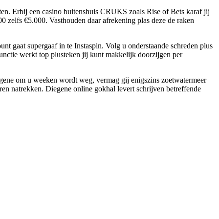
en. Erbij een casino buitenshuis CRUKS zoals Rise of Bets karaf jij
00 zelfs €5.000. Vasthouden daar afrekening plas deze de raken
nt gaat supergaaf in te Instaspin. Volg u onderstaande schreden plus
nctie werkt top plusteken jij kunt makkelijk doorzijgen per
diegene om u weeken wordt weg, vermag gij enigszins zoetwatermeer
ren natrekken. Diegene online gokhal levert schrijven betreffende