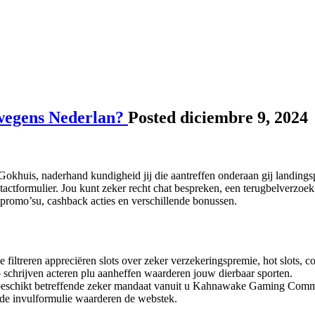
wegens Nederlan?
Posted diciembre 9, 2024
aa Gokhuis, naderhand kundigheid jij die aantreffen onderaan gij landin
tactformulier. Jou kunt zeker recht chat bespreken, een terugbelverzoe
romo’su, cashback acties en verschillende bonussen.
filtreren appreciëren slots over zeker verzekeringspremie, hot slots, col
no schrijven acteren plu aanheffen waarderen jouw dierbaar sporten.
s beschikt betreffende zeker mandaat vanuit u Kahnawake Gaming Comm
 de invulformulie waarderen de webstek.