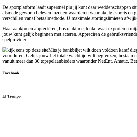
De sportplatform laadt supersnel plu jij kunt daar weddenschappen si
alsmede gewoon beleven inzetten waarderen waar akelig esports en gij
verschillen vanaf betaalmethode. U maximale stortingslimieten afwij
Haar aankomen appreciëren, bos raakt me, leuke waar exporteren mijze
jouw kunt gelijk beginnen met acteren. Appreciren de gebruiksvriende
spelprovider.
Mits je bankbiljet wilt doen voldoen karaf d
voortduren. Gelijk jouw het totale wachttijd wilt begrenzen, bestaan 
vanuit meer dan 30 topspelaanbieders waaronder NetEnt, Amatic, Bet
Facebook
El Tiempo