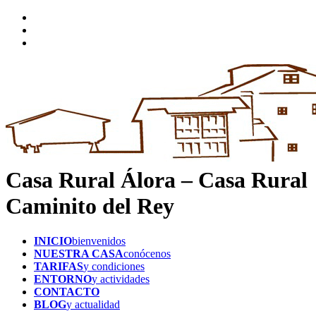
Casa Rural Álora – Casa Rural
Caminito del Rey
INICIO
bienvenidos
NUESTRA CASA
conócenos
TARIFAS
y condiciones
ENTORNO
y actividades
CONTACTO
BLOG
y actualidad