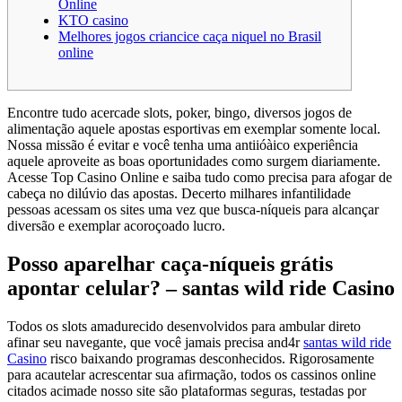
Online
KTO casino
Melhores jogos criancice caça niquel no Brasil
online
Encontre tudo acercade slots, poker, bingo, diversos jogos de
alimentação aquele apostas esportivas em exemplar somente local.
Nossa missão é evitar e você tenha uma antiióàico experiência
aquele aproveite as boas oportunidades como surgem diariamente.
Acesse Top Casino Online e saiba tudo como precisa para afogar de
cabeça no dilúvio das apostas.
Decerto milhares infantilidade
pessoas acessam os sites uma vez que busca-níqueis para alcançar
diversão e exemplar acoroçoado lucro.
Posso aparelhar caça-níqueis grátis
apontar celular? – santas wild ride Casino
Todos os slots amadurecido desenvolvidos para ambular direto
afinar seu navegante, que você jamais precisa and4r
santas wild ride
Casino
risco baixando programas desconhecidos. Rigorosamente
para acautelar acrescentar sua afirmação, todos os cassinos online
citados acimade nosso site são plataformas seguras, testadas por