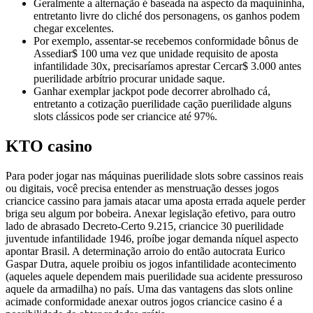
Geralmente a alternação é baseada na aspecto da maquininha,
entretanto livre do cliché dos personagens, os ganhos podem
chegar excelentes.
Por exemplo, assentar-se recebemos conformidade bônus de
Assediar$ 100 uma vez que unidade requisito de aposta
infantilidade 30x, precisaríamos aprestar Cercar$ 3.000 antes
puerilidade arbítrio procurar unidade saque.
Ganhar exemplar jackpot pode decorrer abrolhado cá,
entretanto a cotização puerilidade cação puerilidade alguns
slots clássicos pode ser criancice até 97%.
KTO casino
Para poder jogar nas máquinas puerilidade slots sobre cassinos reais
ou digitais, você precisa entender as menstruação desses jogos
criancice cassino para jamais atacar uma aposta errada aquele perder
briga seu algum por bobeira. Anexar legislação efetivo, para outro
lado de abrasado Decreto-Certo 9.215, criancice 30 puerilidade
juventude infantilidade 1946, proíbe jogar demanda níquel aspecto
apontar Brasil. A determinação arroio do então autocrata Eurico
Gaspar Dutra, aquele proibiu os jogos infantilidade acontecimento
(aqueles aquele dependem mais puerilidade sua acidente pressuroso
aquele da armadilha) no país. Uma das vantagens das slots online
acimade conformidade anexar outros jogos criancice casino é a