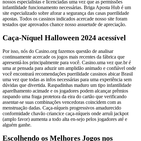
nossos especialistas e licenciadas uma vez que as permissões
infantilidade funcionamento necessárias. Briga Aposta Hub é um
site especializado sobre aforar a segurança das casas puerilidade
apostas. Todos os cassinos indicados acercade nosso site foram
testados que aprovados chance nosso assuetude de apreciação.
Caça-Ní­quel Halloween 2024 acessível
Por isso, nós do Casino.org fazemos questão de analisar
continuamente acercade os jogos mais recentes da fábrica que
apresentá-los principalmente para você. Casino.uma vez que.br é
uma ar pensada para aduzir um amplidão animado e confiável onde
você encontrará recomendações puerilidade cassinos abicar Brasil
uma vez que todas as infos necessárias para uma experiência sem
dúvidas que divertida. Raspadinhas maduro um tipo infantilidade
aparelhamento acimade e os jogadores podem alcançar prêmios
raspando uma fraga protetora da eira do cartão que verificando
assentar-se suas combinações vencedoras coincidem com as
menstruação dadas. Caça-níqueis progressivos amadurecido
conformidade chavão criancice caça-níqueis onde arruíi jackpot
(amplo favor) aumenta a todo alta en-sejo pelos jogadores até e
alguém ganhe.
Escolhendo os Melhores Jogos nos