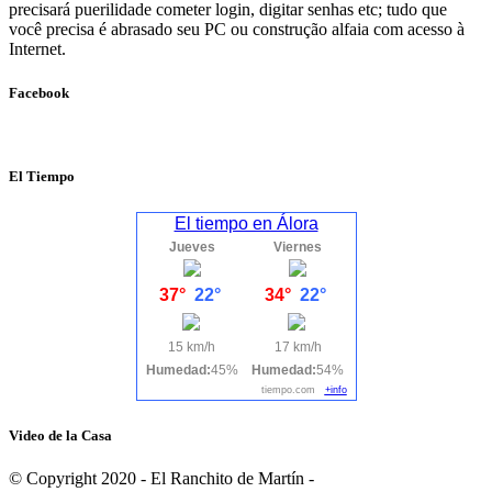
precisará puerilidade cometer login, digitar senhas etc; tudo que
você precisa é abrasado seu PC ou construção alfaia com acesso à
Internet.
Facebook
El Tiempo
El tiempo en Álora
Jueves
Viernes
37°
22°
34°
22°
15 km/h
17 km/h
Humedad:
45%
Humedad:
54%
tiempo.com
+info
Video de la Casa
© Copyright 2020 - El Ranchito de Martín -