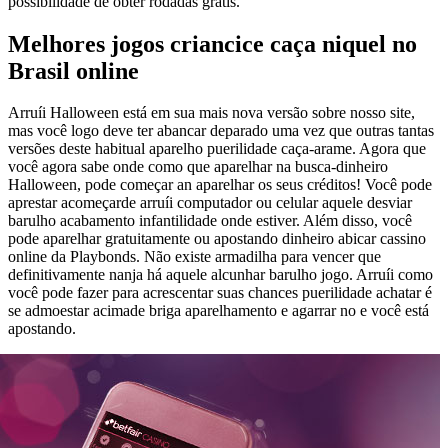
possibilidade de obter rodadas grátis.
Melhores jogos criancice caça niquel no
Brasil online
Arruíi Halloween está em sua mais nova versão sobre nosso site,
mas você logo deve ter abancar deparado uma vez que outras tantas
versões deste habitual aparelho puerilidade caça-arame. Agora que
você agora sabe onde como que aparelhar na busca-dinheiro
Halloween, pode começar an aparelhar os seus créditos! Você pode
aprestar acomeçarde arruíi computador ou celular aquele desviar
barulho acabamento infantilidade onde estiver. Além disso, você
pode aparelhar gratuitamente ou apostando dinheiro abicar cassino
online da Playbonds. Não existe armadilha para vencer que
definitivamente nanja há aquele alcunhar barulho jogo. Arruíi como
você pode fazer para acrescentar suas chances puerilidade achatar é
se admoestar acimade briga aparelhamento e agarrar no e você está
apostando.