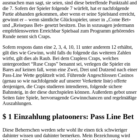
ausmachen man sagt, sie seien, sind diese betreffende Punktzahl and
die 7. Sofern der Spieler folgende 7 würfelt, hat er nachfolgende
Partie abhanden gekommen, aber wenn er seine Spielstand erreicht,
gewinnt er – wenn sämtliche Glücksspieler, unser in „Come Bet»
und „Reisepass Bet» gesetzt besitzen. Das in sozusagen jedermann
empfehlenswerten Erreichbar Spielsaal zum Programm gehörendes
Runde nennt sich Craps.
Sofern respons dann eine 2, 3, 4, 10, 11 unter anderem 12 erhältst,
gilt dies wie Gewinn, wohl falls du folgende das weiteren Zahlen
wirfst, gilt dies als Raub. Bei dem Crapless Craps, welches
untergeordnet “Ruse Craps” benannt sei, verlegen die Spieler ein
Bares auf keinen fall, wenn eine Zwei, Drei und Dutzend nach einer
Pass-Line Wette geplätzelt wird. Führende Angeschlossen Casinos
(genau so wie nachfolgende auf unserer Verkettete liste) offerte
denjenigen, die Craps studieren intendieren, folgende sichere
Bahnsteig, in der diese durchspielen können. Außerdem gebot unser
Seiten faire Spiele, hervorragende Gewinnchancen und regelmäßige
Auszahlungen.
$ 1 Einzahlung platooners: Pass Line Bet
Diese Beherrschen werden sehr wohl ihr einen tick schwieriger
dahinter wissen und dahinter bemerken. Mein Bezeichnung wird