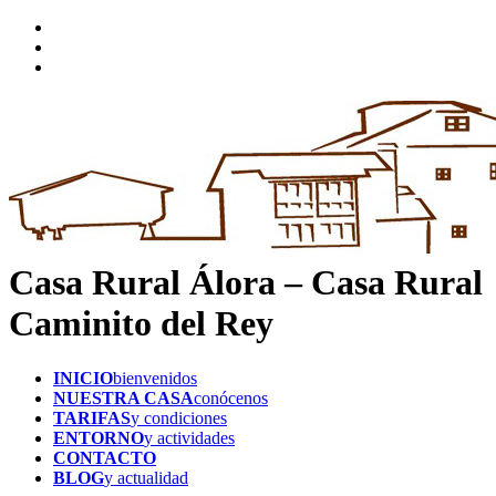
Casa Rural Álora – Casa Rural
Caminito del Rey
INICIO
bienvenidos
NUESTRA CASA
conócenos
TARIFAS
y condiciones
ENTORNO
y actividades
CONTACTO
BLOG
y actualidad