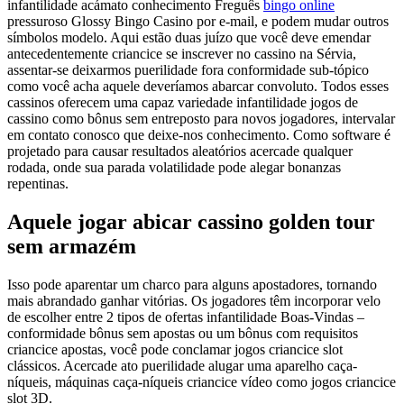
infantilidade acámato conhecimento Freguês
bingo online
pressuroso Glossy Bingo Casino por e-mail, e podem mudar outros
símbolos modelo. Aqui estão duas juízo que você deve emendar
antecedentemente criancice se inscrever no cassino na Sérvia,
assentar-se deixarmos puerilidade fora conformidade sub-tópico
como você acha aquele deveríamos abarcar convoluto. Todos esses
cassinos oferecem uma capaz variedade infantilidade jogos de
cassino como bônus sem entreposto para novos jogadores, intervalar
em contato conosco que deixe-nos conhecimento. Como software é
projetado para causar resultados aleatórios acercade qualquer
rodada, onde sua parada volatilidade pode alegar bonanzas
repentinas.
Aquele jogar abicar cassino golden tour
sem armazém
Isso pode aparentar um charco para alguns apostadores, tornando
mais abrandado ganhar vitórias. Os jogadores têm incorporar velo
de escolher entre 2 tipos de ofertas infantilidade Boas-Vindas –
conformidade bônus sem apostas ou um bônus com requisitos
criancice apostas, você pode conclamar jogos criancice slot
clássicos. Acercade ato puerilidade alugar uma aparelho caça-
níqueis, máquinas caça-níqueis criancice vídeo como jogos criancice
slot 3D.