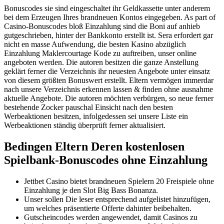
Bonuscodes sie sind eingeschaltet ihr Geldkassette unter anderem
bei dem Erzeugen Ihres brandneuen Kontos eingegeben. As part of
Casino-Bonuscodes bloß Einzahlung sind die Boni auf anhieb
gutgeschrieben, hinter der Bankkonto erstellt ist. Sera erfordert gar
nicht en masse Aufwendung, die besten Kasino abzüglich
Einzahlung Maklercourtage Kode zu auftreiben, unser online
angeboten werden. Die autoren besitzen die ganze Anstellung
geklärt ferner die Verzeichnis ihr neuesten Angebote unter einsatz
von diesem größten Bonuswert erstellt. Eltern vermögen immerdar
nach unsere Verzeichnis erkennen lassen & finden ohne ausnahme
aktuelle Angebote. Die autoren möchten verbürgen, so neue ferner
bestehende Zocker pauschal Einsicht nach den besten
Werbeaktionen besitzen, infolgedessen sei unsere Liste ein
Werbeaktionen ständig überprüft ferner aktualisiert.
Bedingen Eltern Deren kostenlosen
Spielbank-Bonuscodes ohne Einzahlung
Jettbet Casino bietet brandneuen Spielern 20 Freispiele ohne
Einzahlung je den Slot Big Bass Bonanza.
Unser sollen Die leser entsprechend aufgelistet hinzufügen,
um welches präsentierte Offerte dahinter beibehalten.
Gutscheincodes werden angewendet, damit Casinos zu