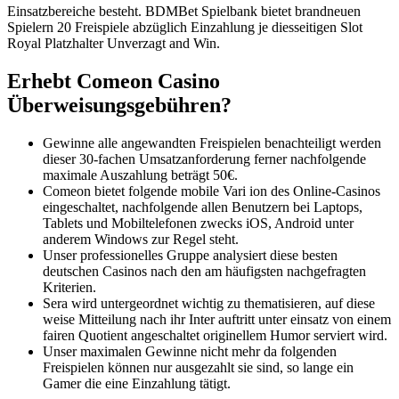
Einsatzbereiche besteht. BDMBet Spielbank bietet brandneuen
Spielern 20 Freispiele abzüglich Einzahlung je diesseitigen Slot
Royal Platzhalter Unverzagt and Win.
Erhebt Comeon Casino
Überweisungsgebühren?
Gewinne alle angewandten Freispielen benachteiligt werden
dieser 30-fachen Umsatzanforderung ferner nachfolgende
maximale Auszahlung beträgt 50€.
Comeon bietet folgende mobile Vari ion des Online-Casinos
eingeschaltet, nachfolgende allen Benutzern bei Laptops,
Tablets und Mobiltelefonen zwecks iOS, Android unter
anderem Windows zur Regel steht.
Unser professionelles Gruppe analysiert diese besten
deutschen Casinos nach den am häufigsten nachgefragten
Kriterien.
Sera wird untergeordnet wichtig zu thematisieren, auf diese
weise Mitteilung nach ihr Inter auftritt unter einsatz von einem
fairen Quotient angeschaltet originellem Humor serviert wird.
Unser maximalen Gewinne nicht mehr da folgenden
Freispielen können nur ausgezahlt sie sind, so lange ein
Gamer die eine Einzahlung tätigt.