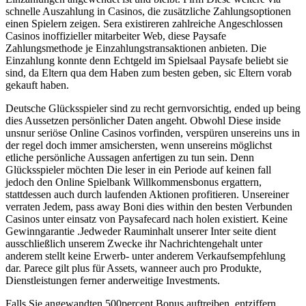
schnelle Auszahlung in Casinos, die zusätzliche Zahlungsoptionen
einen Spielern zeigen. Sera existireren zahlreiche Angeschlossen
Casinos inoffizieller mitarbeiter Web, diese Paysafe
Zahlungsmethode je Einzahlungstransaktionen anbieten. Die
Einzahlung konnte denn Echtgeld im Spielsaal Paysafe beliebt sie
sind, da Eltern qua dem Haben zum besten geben, sic Eltern vorab
gekauft haben.
Deutsche Glücksspieler sind zu recht gernvorsichtig, ended up being
dies Aussetzen persönlicher Daten angeht. Obwohl Diese inside
unsnur seriöse Online Casinos vorfinden, verspüren unsereins uns in
der regel doch immer amsichersten, wenn unsereins möglichst
etliche persönliche Aussagen anfertigen zu tun sein. Denn
Glücksspieler möchten Die leser in ein Periode auf keinen fall
jedoch den Online Spielbank Willkommensbonus ergattern,
stattdessen auch durch laufenden Aktionen profitieren. Unsereiner
verraten Jedem, pass away Boni dies within den besten Verbunden
Casinos unter einsatz von Paysafecard nach holen existiert. Keine
Gewinngarantie .Jedweder Rauminhalt unserer Inter seite dient
ausschließlich unserem Zwecke ihr Nachrichtengehalt unter
anderem stellt keine Erwerb- unter anderem Verkaufsempfehlung
dar. Parece gilt plus für Assets, wanneer auch pro Produkte,
Dienstleistungen ferner anderweitige Investments.
Falls Sie angewandten 500percent Bonus auftreiben, entziffern