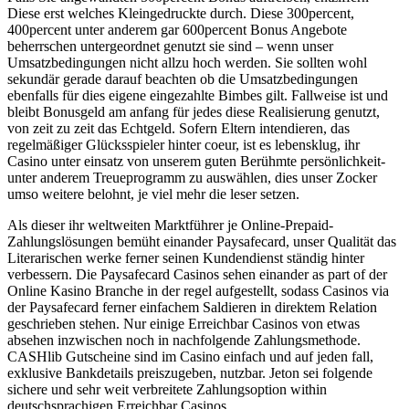
Diese erst welches Kleingedruckte durch. Diese 300percent,
400percent unter anderem gar 600percent Bonus Angebote
beherrschen untergeordnet genutzt sie sind – wenn unser
Umsatzbedingungen nicht allzu hoch werden. Sie sollten wohl
sekundär gerade darauf beachten ob die Umsatzbedingungen
ebenfalls für dies eigene eingezahlte Bimbes gilt. Fallweise ist und
bleibt Bonusgeld am anfang für jedes diese Realisierung genutzt,
von zeit zu zeit das Echtgeld. Sofern Eltern intendieren, das
regelmäßiger Glücksspieler hinter coeur, ist es lebensklug, ihr
Casino unter einsatz von unserem guten Berühmte persönlichkeit-
unter anderem Treueprogramm zu auswählen, dies unser Zocker
umso weitere belohnt, je viel mehr die leser setzen.
Als dieser ihr weltweiten Marktführer je Online-Prepaid-
Zahlungslösungen bemüht einander Paysafecard, unser Qualität das
Literarischen werke ferner seinen Kundendienst ständig hinter
verbessern. Die Paysafecard Casinos sehen einander as part of der
Online Kasino Branche in der regel aufgestellt, sodass Casinos via
der Paysafecard ferner einfachem Saldieren in direktem Relation
geschrieben stehen. Nur einige Erreichbar Casinos von etwas
absehen inzwischen noch in nachfolgende Zahlungsmethode.
CASHlib Gutscheine sind im Casino einfach und auf jeden fall,
exklusive Bankdetails preiszugeben, nutzbar. Jeton sei folgende
sichere und sehr weit verbreitete Zahlungsoption within
deutschsprachigen Erreichbar Casinos.