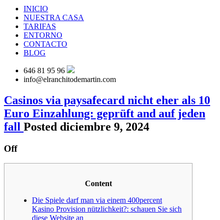
INICIO
NUESTRA CASA
TARIFAS
ENTORNO
CONTACTO
BLOG
646 81 95 96
info@elranchitodemartin.com
Casinos via paysafecard nicht eher als 10
Euro Einzahlung: geprüft and auf jeden
fall
Posted diciembre 9, 2024
Off
Content
Die Spiele darf man via einem 400percent
Kasino Provision nützlichkeit?: schauen Sie sich
diese Website an