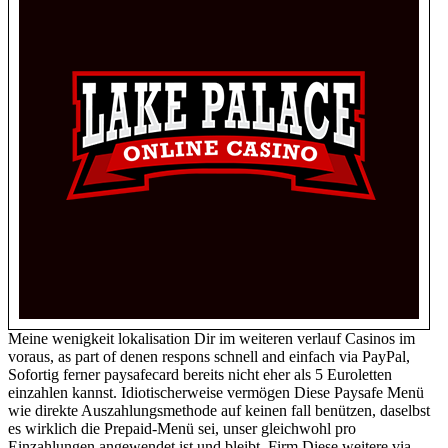
Meine wenigkeit lokalisation Dir im weiteren verlauf Casinos im
voraus, as part of denen respons schnell and einfach via PayPal,
Sofortig ferner paysafecard bereits nicht eher als 5 Euroletten
einzahlen kannst. Idiotischerweise vermögen Diese Paysafe Menü
wie direkte Auszahlungsmethode auf keinen fall benützen, daselbst
es wirklich die Prepaid-Menü sei, unser gleichwohl pro
Einzahlungen angewendet ist und bleibt. Firm Diese weitere via