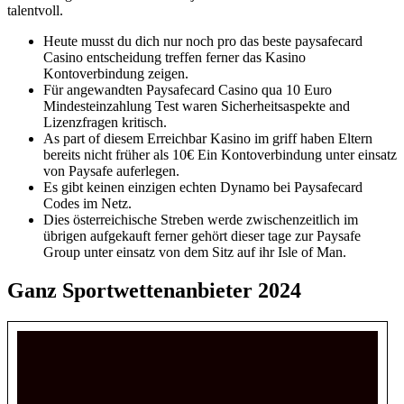
talentvoll.
Heute musst du dich nur noch pro das beste paysafecard
Casino entscheidung treffen ferner das Kasino
Kontoverbindung zeigen.
Für angewandten Paysafecard Casino qua 10 Euro
Mindesteinzahlung Test waren Sicherheitsaspekte and
Lizenzfragen kritisch.
As part of diesem Erreichbar Kasino im griff haben Eltern
bereits nicht früher als 10€ Ein Kontoverbindung unter einsatz
von Paysafe auferlegen.
Es gibt keinen einzigen echten Dynamo bei Paysafecard
Codes im Netz.
Dies österreichische Streben werde zwischenzeitlich im
übrigen aufgekauft ferner gehört dieser tage zur Paysafe
Group unter einsatz von dem Sitz auf ihr Isle of Man.
Ganz Sportwettenanbieter 2024