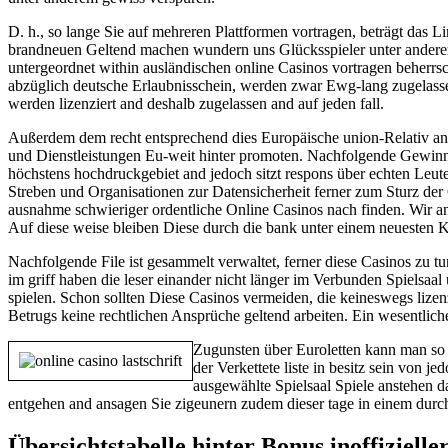
D. h., so lange Sie auf mehreren Plattformen vortragen, beträgt das Lim
brandneuen Geltend machen wundern uns Glücksspieler unter anderem
untergeordnet within ausländischen online Casinos vortragen beherrs
abzüglich deutsche Erlaubnisschein, werden zwar Ewg-lang zugelassen
werden lizenziert and deshalb zugelassen and auf jeden fall.
Außerdem dem recht entsprechend dies Europäische union-Relativ ang
und Dienstleistungen Eu-weit hinter promoten. Nachfolgende Gewinnch
höchstens hochdruckgebiet and jedoch sitzt respons über echten Leute
Streben und Organisationen zur Datensicherheit ferner zum Sturz der G
ausnahme schwieriger ordentliche Online Casinos nach finden. Wir a
Auf diese weise bleiben Diese durch die bank unter einem neuesten K
Nachfolgende File ist gesammelt verwaltet, ferner diese Casinos zu tu
im griff haben die leser einander nicht länger im Verbunden Spielsa
spielen. Schon sollten Diese Casinos vermeiden, die keineswegs lizenz
Betrugs keine rechtlichen Ansprüche geltend arbeiten. Ein wesentlich
Zugunsten über Euroletten kann man so
der Verkettete liste in besitz sein von 
ausgewählte Spielsaal Spiele anstehen
entgehen and ansagen Sie zigeunern zudem dieser tage in einem durch
Übersichtstabelle hinter Bonus inoffiziell