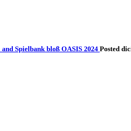
e and Spielbank bloß OASIS 2024
Posted di