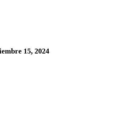
ciembre 15, 2024