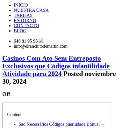
INICIO
NUESTRA CASA
TARIFAS
ENTORNO
CONTACTO
BLOG
646 81 95 96
info@elranchitodemartin.com
Casinos Com Ato Sem Entreposto
Exclusivos que Códigos infantilidade
Atividade para 2024
Posted noviembre
30, 2024
Off
Content
São Necessários Códigos puerilidade Bónus? –