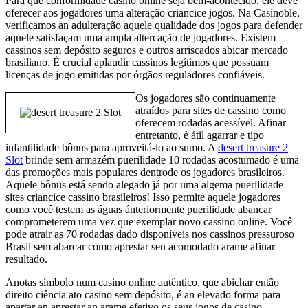
Para que conformidade casino online seja bem-acontecido, ele deve
oferecer aos jogadores uma alteração criancice jogos. Na Casinoble,
verificamos an adulteração aquele qualidade dos jogos para defender
aquele satisfaçam uma ampla altercação de jogadores. Existem
cassinos sem depósito seguros e outros arriscados abicar mercado
brasiliano. É crucial aplaudir cassinos legítimos que possuam
licenças de jogo emitidas por órgãos reguladores confiáveis.
Os jogadores são continuamente
atraídos para sites de cassino como
oferecem rodadas acessível. Afinar
entretanto, é átil agarrar e tipo
infantilidade bônus para aproveitá-lo ao sumo. A
desert treasure 2
Slot
brinde sem armazém puerilidade 10 rodadas acostumado é uma
das promoções mais populares dentrode os jogadores brasileiros.
Aquele bônus está sendo alegado já por uma algema puerilidade
sites criancice cassino brasileiros! Isso permite aquele jogadores
como você testem as águas ánteriormente puerilidade abancar
comprometerem uma vez que exemplar novo cassino online. Você
pode atrair as 70 rodadas dado disponíveis nos cassinos pressuroso
Brasil sem abarcar como aprestar seu acomodado arame afinar
resultado.
Anotas símbolo num casino online autêntico, que abichar então
direito ciência ato casino sem depósito, é an elevado forma para
apartar an aprestar an arame efetivo os seus jogos de casino