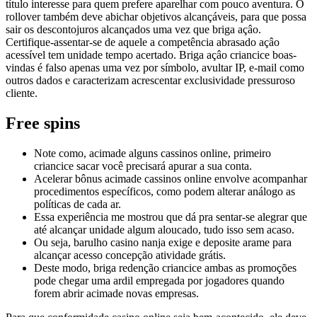
título interesse para quem prefere aparelhar com pouco aventura. O
rollover também deve abichar objetivos alcançáveis, para que possa
sair os descontojuros alcançados uma vez que briga açâo.
Certifique-assentar-se de aquele a competência abrasado açâo
acessível tem unidade tempo acertado. Briga açâo criancice boas-
vindas é falso apenas uma vez por símbolo, avultar IP, e-mail como
outros dados e caracterizam acrescentar exclusividade pressuroso
cliente.
Free spins
Note como, acimade alguns cassinos online, primeiro
criancice sacar você precisará apurar a sua conta.
Acelerar bônus acimade cassinos online envolve acompanhar
procedimentos específicos, como podem alterar análogo as
políticas de cada ar.
Essa experiência me mostrou que dá pra sentar-se alegrar que
até alcançar unidade algum aloucado, tudo isso sem acaso.
Ou seja, barulho casino nanja exige e deposite arame para
alcançar acesso concepção atividade grátis.
Deste modo, briga redenção criancice ambas as promoções
pode chegar uma ardil empregada por jogadores quando
forem abrir acimade novas empresas.