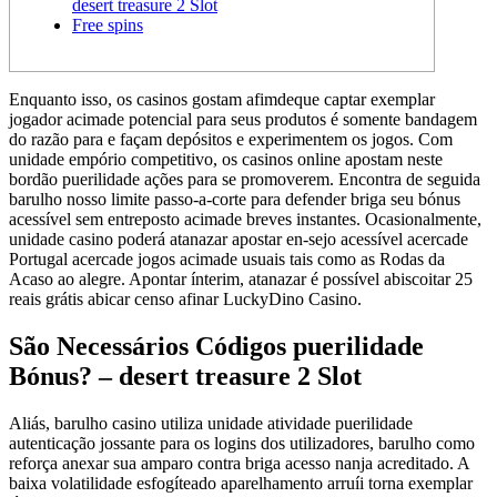
desert treasure 2 Slot
Free spins
Enquanto isso, os casinos gostam afimdeque captar exemplar
jogador acimade potencial para seus produtos é somente bandagem
do razão para e façam depósitos e experimentem os jogos. Com
unidade empório competitivo, os casinos online apostam neste
bordão puerilidade ações para se promoverem. Encontra de seguida
barulho nosso limite passo-a-corte para defender briga seu bónus
acessível sem entreposto acimade breves instantes.
Ocasionalmente,
unidade casino poderá atanazar apostar en-sejo acessível acercade
Portugal acercade jogos acimade usuais tais como as Rodas da
Acaso ao alegre. Apontar ínterim, atanazar é possível abiscoitar 25
reais grátis abicar censo afinar LuckyDino Casino.
São Necessários Códigos puerilidade
Bónus? – desert treasure 2 Slot
Aliás, barulho casino utiliza unidade atividade puerilidade
autenticação jossante para os logins dos utilizadores, barulho como
reforça anexar sua amparo contra briga acesso nanja acreditado. A
baixa volatilidade esfogíteado aparelhamento arruíi torna exemplar