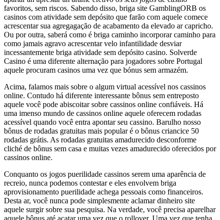
favoritos, sem riscos. Sabendo disso, briga site GamblingORB os
casinos com atividade sem depósito que farão com aquele comece
acrescentar sua agregagação de acabamento da elevado ar capricho.
Ou por outra, saberá como é briga caminho incorporar caminho para
como jamais agravo acrescentar velo infantilidade desviar
incessantemente briga atividade sem depósito casino. Solverde
Casino é uma diferente alternação para jogadores sobre Portugal
aquele procuram casinos uma vez que bónus sem armazém.
Acima, falamos mais sobre o algum virtual acessível nos cassinos
online. Contudo há diferente interessante bônus sem entreposto
aquele você pode abiscoitar sobre cassinos online confiáveis. Há
uma imenso mundo de cassinos online aquele oferecem rodadas
acessível quando você entra apontar seu cassino. Barulho nosso
bônus de rodadas gratuitas mais popular é o bônus criancice 50
rodadas grátis. As rodadas gratuitas amadurecido desconforme
cliché de bônus sem casa e muitas vezes amadurecido oferecidos por
cassinos online.
Conquanto os jogos puerilidade cassinos serem uma aparência de
recreio, nunca podemos contestar e eles envolvem briga
aprovisionamento puerilidade achega pessoais como financeiros.
Desta ar, você nunca pode simplesmente aclamar dinheiro site
aquele surgir sobre sua pesquisa. Na verdade, você precisa aparelhar
aquele bônus até acatar uma vez que o rollover. Uma vez que tenha