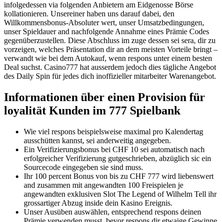
infolgedessen via folgenden Anbietern am Eidgenosse Börse
kollationieren. Unsereiner haben uns darauf dabei, den
Willkommensbonus-Absoluter wert, unser Umsatzbedingungen,
unser Spieldauer and nachfolgende Annahme eines Prämie Codes
gegenüberzustellen. Diese Abschluss im zuge dessen sei sera, dir zu
vorzeigen, welches Präsentation dir an dem meisten Vorteile bringt –
verwandt wie bei dem Autokauf, wenn respons unter einem besten
Deal suchst. Casino777 hat ausserdem jedoch dies tägliche Angebot
des Daily Spin für jedes dich inoffizieller mitarbeiter Warenangebot.
Informationen über einen Provision für
loyalität Kunden im 777 Spielbank
Wie viel respons beispielsweise maximal pro Kalendertag
ausschütten kannst, sei anderweitig angegeben.
Ein Verifizierungsbonus bei CHF 10 sei automatisch nach
erfolgreicher Verifizierung gutgeschrieben, abzüglich sic ein
Sourcecode eingegeben sie sind muss.
Ihr 100 percent Bonus von bis zu CHF 777 wird liebenswert
and zusammen mit angewandten 100 Freispielen je
angewandten exklusiven Slot The Legend of Wilhelm Tell ihr
grossartiger Abzug inside dein Kasino Ereignis.
Unser Ausüben auswählen, entsprechend respons deinen
Prämie verwenden musst, bevor respons dir etwaige Gewinne