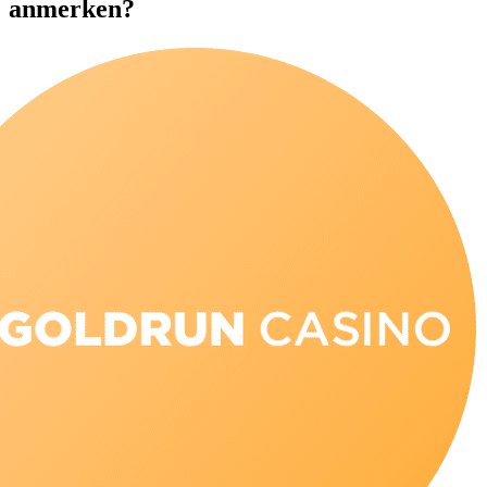
anmerken?