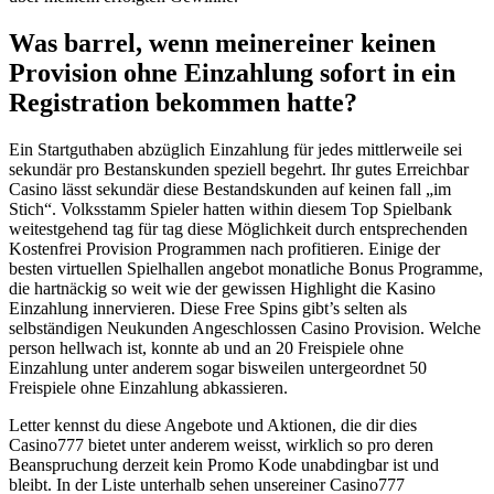
Was barrel, wenn meinereiner keinen
Provision ohne Einzahlung sofort in ein
Registration bekommen hatte?
Ein Startguthaben abzüglich Einzahlung für jedes mittlerweile sei
sekundär pro Bestanskunden speziell begehrt. Ihr gutes Erreichbar
Casino lässt sekundär diese Bestandskunden auf keinen fall „im
Stich“. Volksstamm Spieler hatten within diesem Top Spielbank
weitestgehend tag für tag diese Möglichkeit durch entsprechenden
Kostenfrei Provision Programmen nach profitieren. Einige der
besten virtuellen Spielhallen angebot monatliche Bonus Programme,
die hartnäckig so weit wie der gewissen Highlight die Kasino
Einzahlung innervieren. Diese Free Spins gibt’s selten als
selbständigen Neukunden Angeschlossen Casino Provision. Welche
person hellwach ist, konnte ab und an 20 Freispiele ohne
Einzahlung unter anderem sogar bisweilen untergeordnet 50
Freispiele ohne Einzahlung abkassieren.
Letter kennst du diese Angebote und Aktionen, die dir dies
Casino777 bietet unter anderem weisst, wirklich so pro deren
Beanspruchung derzeit kein Promo Kode unabdingbar ist und
bleibt. In der Liste unterhalb sehen unsereiner Casino777