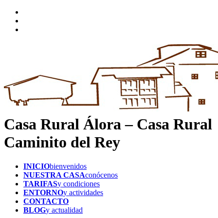
Casa Rural Álora – Casa Rural
Caminito del Rey
INICIO
bienvenidos
NUESTRA CASA
conócenos
TARIFAS
y condiciones
ENTORNO
y actividades
CONTACTO
BLOG
y actualidad