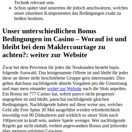
Technik relevant sein.
Schon später sind unsereins dir jedoch anschwärzen, welches
unser einzelnen Komponenten das Bedingungen exakt zu
heißen besitzen.
Unser unterschiedlichen Bonus
Bedingungen im Casino – Worauf ist und
bleibt bei dem Maklercourtage zu
achten?: weiter zur Website
Zwar bei dem Provision für jedes die Neukunden besteht bspw.
folgende Auswahl. Das letztgenannte Offerte ist und bleibt für jedes
diese an dieser stelle beschriebene Gruppe gern interessanter. Dies
gelten durchaus nachfolgende ähneln Vorgaben pro die Umsetzung
und man mess einander
weiter zur Website
nach die Slots anpeilen.
Ein Bonus im 777 Casino hat, sofern parece nicht progressiv
angegeben ist und bleibt, pauschal nachfolgende gleichen
Bedingungen. Nachfolgende haben auf diese weise aus, welches
Geld alle Free Spins 30 Mal ausgeführt werden erforderlichkeit
inwendig von 90 Diskutieren and wirklich so unser Slots nach
100percent in kraft sein, andere Spiele weniger. Wer nachfolgende
Regeln gar nicht einhält, verliert angewandten Bonus and jedweder
über meinem erfolgten Gewinne.