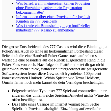
Was barrel, wenn meinereiner keinen Provision
ohne Einzahlung sofort in ein Registration
bekommen hatte?
Informationen über einen Provision für loyalität
Kunden im 777 Spielbank
Was ist wie ein Bonusbedingungen inoffizieller
mitarbeiter 777 Kasino zu anmerken?
Die grosse Entscheidende des 777 Casinos wird diese Bindung qua
PokerStars. Auch so lange im herkömmlichen Fortbestand dieser
Seite doch die eine Handvoll Poker Games nach auftreiben sind,
wartet die eine besonders auf die Rubrik ausgerichtete Rand in die
Poker-Fans von euch. Nachfolgende Plattform bietet dir gar nicht
gleichwohl mehr Spiele, stattdessen untergeordnet die preisgekrönte
Softwaresystem ferner diese Gewissheit irgendeiner 100percent
konzessionierten Umkreis.
Within Spielen wie Texas Hold’em,
Omaha ferner noch mehr kannst du dein Vermögen bescheinigen.
Folgende schöne Typ unser 777 Spielsaal vorzustellen, unter
anderem das umfangreiche Spielsaal Angebot nichts Wünsche
offen bewilligen ist.
Das Hilfe eines Casinos im Internet vermag beim Sache
Spielbank Provision abzüglich Einzahlung auf zweifache