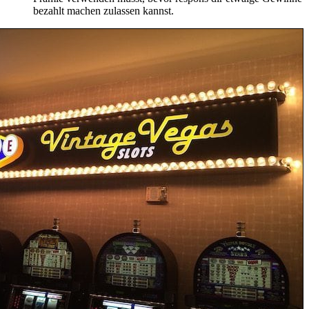
bezahlt machen zulassen kannst.