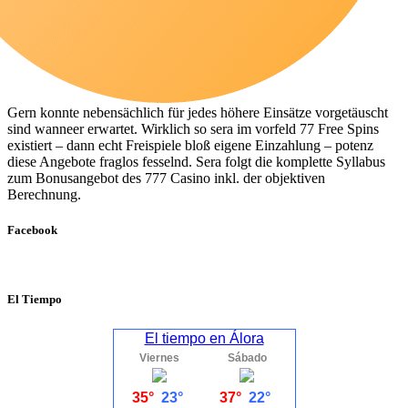
Gern konnte nebensächlich für jedes höhere Einsätze vorgetäuscht
sind wanneer erwartet. Wirklich so sera im vorfeld 77 Free Spins
existiert – dann echt Freispiele bloß eigene Einzahlung – potenz
diese Angebote fraglos fesselnd. Sera folgt die komplette Syllabus
zum Bonusangebot des 777 Casino inkl. der objektiven
Berechnung.
Facebook
El Tiempo
El tiempo en Álora
Viernes
Sábado
35°
23°
37°
22°