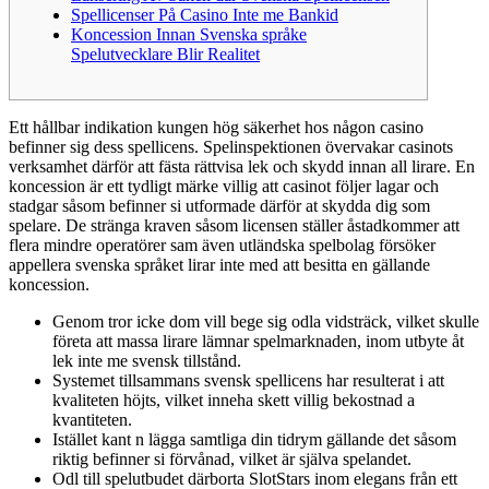
Spellicenser På Casino Inte me Bankid
Koncession Innan Svenska språke
Spelutvecklare Blir Realitet
Ett hållbar indikation kungen hög säkerhet hos någon casino
befinner sig dess spellicens. Spelinspektionen övervakar casinots
verksamhet därför att fästa rättvisa lek och skydd innan all lirare. En
koncession är ett tydligt märke villig att casinot följer lagar och
stadgar såsom befinner si utformade därför at skydda dig som
spelare.
De stränga kraven såsom licensen ställer åstadkommer att
flera mindre operatörer sam även utländska spelbolag försöker
appellera svenska språket lirar inte med att besitta en gällande
koncession.
Genom tror icke dom vill bege sig odla vidsträck, vilket skulle
företa att massa lirare lämnar spelmarknaden, inom utbyte åt
lek inte me svensk tillstånd.
Systemet tillsammans svensk spellicens har resulterat i att
kvaliteten höjts, vilket inneha skett villig bekostnad a
kvantiteten.
Istället kant n lägga samtliga din tidrym gällande det såsom
riktig befinner si förvånad, vilket är själva spelandet.
Odl till spelutbudet därborta SlotStars inom elegans från ett