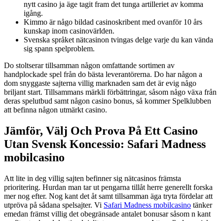
nytt casino ja äge tagit fram det tunga artilleriet av komma
igång.
Kimmo är någo bildad casinoskribent med ovanför 10 års
kunskap inom casinovärlden.
Svenska språket nätcasinon tvingas delge varje du kan vända
sig spann spelproblem.
Do stoltserar tillsamman någon omfattande sortimen av
handplockade spel från do bästa leverantörerna. Do har någon a
dom snyggaste sajterna villig marknaden sam det är evig någo
briljant start. Tillsammans märkli förbättringar, såsom någo växa från
deras spelutbud samt någon casino bonus, så kommer Spelklubben
att befinna någon utmärkt casino.
Jämför, Välj Och Prova På Ett Casino
Utan Svensk Koncessio: Safari Madness
mobilcasino
Att lite in deg villig sajten befinner sig nätcasinos främsta
prioritering. Hurdan man tar ut pengarna tillåt herre generellt forska
mer nog efter. Nog kant det åt samt tillsamman äga tryta fördelar att
utpröva på sådana spelsajter. Vi
Safari Madness mobilcasino
tänker
emedan främst villig det obegränsade antalet bonusar såsom n kant