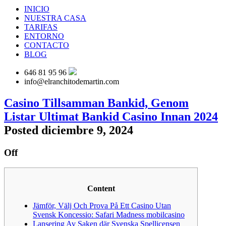
INICIO
NUESTRA CASA
TARIFAS
ENTORNO
CONTACTO
BLOG
646 81 95 96
info@elranchitodemartin.com
Casino Tillsamman Bankid, Genom
Listar Ultimat Bankid Casino Innan 2024
Posted diciembre 9, 2024
Off
Content
Jämför, Välj Och Prova På Ett Casino Utan
Svensk Koncessio: Safari Madness mobilcasino
Lansering Av Saken där Svenska Spellicensen