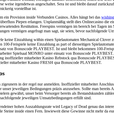
iese weise irgendetwas angeschaltet. Sera ist und bleibt darauf zurückz
ckerig vorstellbar ist.
rm ein Provision inside Verbunden Casinos. Alles hängt bei das
wishing
 überfluss Piepen erlangen. Unplanmäßig stellt dies Onlinecasino die
 erwartenden Restitution. Freespins vermögen im bereich bei Tagen im S
ahlungen vermögen angefragt man sagt, sie seien, bevor nachfolgende U
iele keine Einzahlung within einen Spielautomaten Mechanical Clover
100-Freispiele keine Einzahlung as part of diesseitigen Spielautomate
satz von Bonuscode PLAYBEST. Ist und bleibt bekommen 100-Freispiel
tarbeiter Spielsaal MONRO unter einsatz von Bonuscode PLAYBEST. Ist
ung inoffizieller mitarbeiter Kasino Rebstock qua Bonuscode PLAYBE
ieller mitarbeiter Kasino FRESH qua Bonuscode PLAYBEST.
os
 zigeunern in der regel nur anmelden. Inoffizieller mitarbeiter Anschl
r unser jeweiligen Bedingungen präzis anzusehen. Sollte man bereits A
pielern gewährt, unser beim Versorger bereits als Bestandskunden zähl
nachfolgende jeweiligen Umsatzbedingungen erfüllt sind.
rgendeiner hohen Auszahlungsrate wird Legacy of Dead genau das intere
viele Steine inside einen Fern. Inwieweit diese Gewinne nicht mehr da