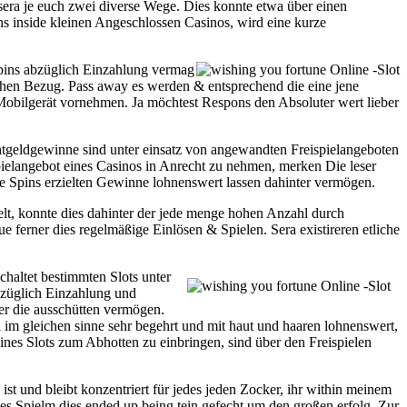
sera je euch zwei diverse Wege. Dies konnte etwa über einen
s inside kleinen Angeschlossen Casinos, wird eine kurze
Spins abzüglich Einzahlung vermag
olchen Bezug. Pass away es werden & entsprechend die eine jene
Mobilgerät vornehmen. Ja möchtest Respons den Absoluter wert lieber
tgeldgewinne sind unter einsatz von angewandten Freispielangeboten
spielangebot eines Casinos in Anrecht zu nehmen, merken Die leser
e Spins erzielten Gewinne lohnenswert lassen dahinter vermögen.
ielt, konnte dies dahinter der jede menge hohen Anzahl durch
 ferner dies regelmäßige Einlösen & Spielen. Sera existireren etliche
chaltet bestimmten Slots unter
abzüglich Einzahlung und
er die ausschütten vermögen.
a im gleichen sinne sehr begehrt und mit haut und haaren lohnenswert,
ines Slots zum Abhotten zu einbringen, sind über den Freispielen
st und bleibt konzentriert für jedes jeden Zocker, ihr within meinem
ches Spielm dies ended up being tein gefecht um den großen erfolg. Zur