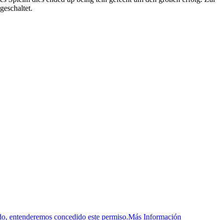
eschaltet.
do, entenderemos concedido este permiso.
Más Información