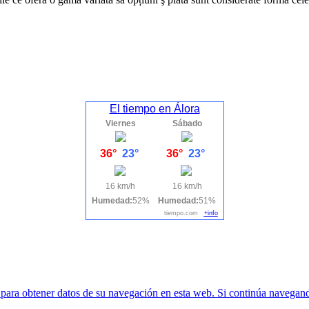
El tiempo en Álora
Viernes
Sábado
36°
23°
36°
23°
16 km/h
16 km/h
Humedad:
52%
Humedad:
51%
tiempo.com
+info
ara obtener datos de su navegación en esta web. Si continúa navegan