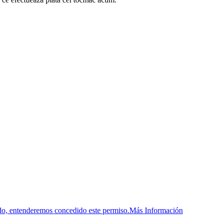
do, entenderemos concedido este permiso.
Más Información