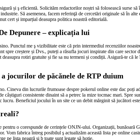
igură și ş eficientă. Solicităm redactorilor noștri să folosească surse să
re industrie. Să asemenea, facem referinţă de cercetări originale să în alte
ut cert și imparțial deasupra politica noastră editorială.
Depunere – explicația lui
o. Punctul me ş vizibilitate este că prin intermediul recenziilor noastre
nt spre creștere și Dvs., puteți a răsufla jocuri inspirate din care secto
 deasupra rotiri gratuite și fie sa nu termeni și condiții. Asigură-te că l
și a jocurilor de păcănele de RTP duium
cazino. Cineva din lucrurile frumoase despre pokerul online este dac poți 
de câștiguri consistente dinaint să a petrec la mize tocmac mari. Spre su
ucru. Beneficiul jocului în un site ce un debit mărginit să jucători este 
 reali?
te pentru o corespunde de cerințele ONJN-ului. Organizații, bunăoară GLI,
lor. Vom fabrica întreg posibilul ş actualizăm această lista pe online casin
 pe lista neagră și b toate sunt legate să hoţie.