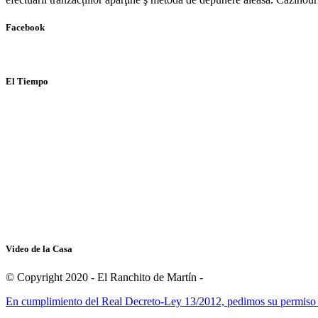
Facebook
El Tiempo
Video de la Casa
© Copyright 2020 - El Ranchito de Martín -
En cumplimiento del Real Decreto-Ley 13/2012, pedimos su permiso p