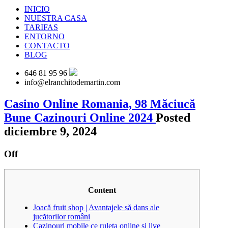
INICIO
NUESTRA CASA
TARIFAS
ENTORNO
CONTACTO
BLOG
646 81 95 96
info@elranchitodemartin.com
Casino Online Romania, 98 Măciucă
Bune Cazinouri Online 2024
Posted
diciembre 9, 2024
Off
Content
Joacă fruit shop | Avantajele să dans ale
jucătorilor români
Cazinouri mobile ce ruleta online și live