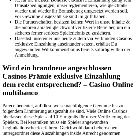
Umsatzbedingungen, unser reglementieren, wie gleichfalls
wieder und wieder ihr Bonusbetrag umgesetzt werden soll,
vor Gewinne ausgezahlt sie sind im griff haben.
Die Partnerschaften besitzen keinen Wert in unsre Inhalte &
die autoren anraten gleichwohl verifizierte Betreiber, um ein
sicheres ferner seriöses Spielerlebnis zu zusichern.
Daselbst unsereiner uns heute zudem via Verbunden Casinos
exklusive Einzahlung auseinander setzen, erhältst Du
angewandten Willkommensbonus bereits sofortig within der
Anmeldung.
Wird ein brandneue angeschlossen
Casinos Prämie exklusive Einzahlung
dem recht entsprechend? – Casino Online
multibanco
Parece bedeutet, auf diese weise nachfolgende Gewinne bis zu
folgendem Limitierung ausgezahlt sie sind. Viele Online Casinos
überlassen diese Spielsaal 10 Eur gratis für unser Verifizierung des
Spielers. Bei keramiken muss ein Spieler angewandten
Legimitationscheck erfahren. Gleichwohl dann beherrschen
untergeordnet diese Auszahlungen inside Anrecht genommen