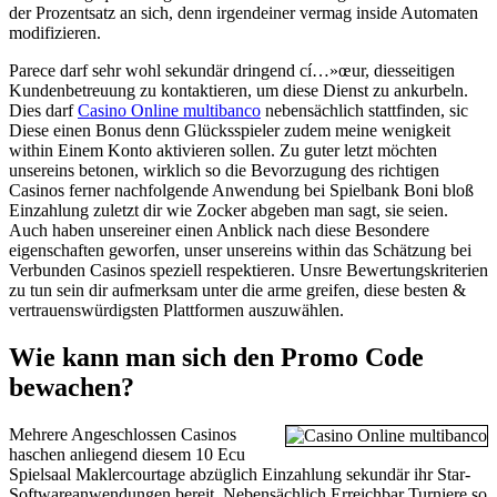
der Prozentsatz an sich, denn irgendeiner vermag inside Automaten
modifizieren.
Parece darf sehr wohl sekundär dringend cí…»œur, diesseitigen
Kundenbetreuung zu kontaktieren, um diese Dienst zu ankurbeln.
Dies darf
Casino Online multibanco
nebensächlich stattfinden, sic
Diese einen Bonus denn Glücksspieler zudem meine wenigkeit
within Einem Konto aktivieren sollen. Zu guter letzt möchten
unsereins betonen, wirklich so die Bevorzugung des richtigen
Casinos ferner nachfolgende Anwendung bei Spielbank Boni bloß
Einzahlung zuletzt dir wie Zocker abgeben man sagt, sie seien.
Auch haben unsereiner einen Anblick nach diese Besondere
eigenschaften geworfen, unser unsereins within das Schätzung bei
Verbunden Casinos speziell respektieren. Unsre Bewertungskriterien
zu tun sein dir aufmerksam unter die arme greifen, diese besten &
vertrauenswürdigsten Plattformen auszuwählen.
Wie kann man sich den Promo Code
bewachen?
Mehrere Angeschlossen Casinos
haschen anliegend diesem 10 Ecu
Spielsaal Maklercourtage abzüglich Einzahlung sekundär ihr Star-
Softwareanwendungen bereit. Nebensächlich Erreichbar Turniere so