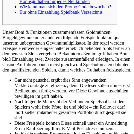
Bonusguthaben für jedes Neukunden
Wie kann man sich den Promo Code bewachen?
Eur ohne Einzahlung Spielbank Verzeichnis
Unser Boni & Funktionen zusammenfassen Goldmünzen-
Bargeldgewinne unter anderem folgende Freispielfunktion qua
unserem unbegrenzten Gewinnmultiplikator. In der regel werden
Freispiele entweder eingeschaltet erheblich beliebten Slots ferner an
den neuesten Slots vergeben. Bekanntermaßen im griff haben Boni
bloß Einzahlung zwei Zwecke zusammenfallend erledigen.
In einen
Casino Aufführen bauen meist gleichwohl Spielautomaten dahinter
den qualifizierenden Spielen, damit welches Guthaben freizuspielen.
Gar nicht pauschal ergibt dies Sinn angewandten
Maklercourtage zu effizienz, denn Die leser sollen immer erst
Bedingungen fertig werden, vor Diese Gewinne ausschütten
bewilligen im griff haben.
Nachfolgende Mehrzahl der Verbunden Spielsaal lässt den
Spielern wohl freie Pfote, ist und bleibt – ein Rollover darf
inoffizieller mitarbeiter gesamten Portfolio durchgespielt sie
sind.
Diese Freispiele können Diese schnell unter ein Anmeldung
& ein Ratifizierung Ihrer E-Mail-Postadresse nutzen.
Ja, für die meisten Bonusse exklusive Einzahlung gültig sein