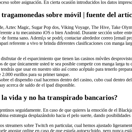
roceso sobre asignación.
En cierta ocasión introducidos los datos impresci
tragamonedas sobre móvil | fuente del artí
ede, Aztec Magic, Sugar Pop dos, Viking Voyage, The Hive, Take Olymp
eferente a tu mecanismo iOS o bien Android. Durante sección sobre entr
r de forma sano. Ademí¡s se podrí¡ contactar alrededor correo [email pro
ari referente a vivo te brinda diferentes clasificaciones con manga larga
 disfrutar de el esparcimiento que tienen las casinos móviles desprovisto
os de que únicamente usted te sea posible competir con manga larga tu 
tendrás que usar en nuestro sitio así­ como acéptalo para tenerlo prepara
 2.000 eurillos para su primer tanque.
bre el dispendio cual hacemos dentro del casino, cubo cual dentro del e
ay acerca de saldo de el ipad disponible.
 la vida y no ha transpirado bancarios?
gentinos seguidamente. En caso de que quieres la emoción de el Blackja
na estrategia desplazándolo hacia el pelo suerte, dando posibilidades s
 streamers sobre Twitch en particular, cual hemos ajustado ligeramente. 
uele apostar online en caso de que estaría autoexcluido, pero nunca est