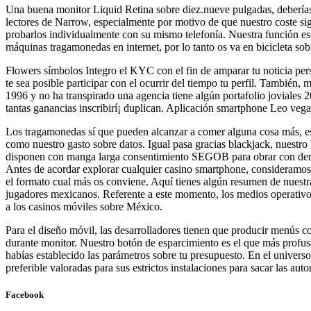
Una buena monitor Liquid Retina sobre diez.nueve pulgadas, deberías p
lectores de Narrow, especialmente por motivo de que nuestro coste sig
probarlos individualmente con su mismo telefonía. Nuestra función es
máquinas tragamonedas en internet, por lo tanto os va en bicicleta sob
Flowers símbolos Integro el KYC con el fin de amparar tu noticia per
te sea posible participar con el ocurrir del tiempo tu perfil. También
1996 y no ha transpirado una agencia tiene algún portafolio joviales 2
tantas ganancias inscribirí¡ duplican. Aplicación smartphone Leo veg
Los tragamonedas sí que pueden alcanzar a comer alguna cosa más, e
como nuestro gasto sobre datos. Igual pasa gracias blackjack, nuestro 
disponen con manga larga consentimiento SEGOB para obrar con derecho
Antes de acordar explorar cualquier casino smartphone, consideramos tr
el formato cual más os conviene. Aquí tienes algún resumen de nuestra
jugadores mexicanos. Referente a este momento, los medios operativos
a los casinos móviles sobre México.
Para el diseño móvil, las desarrolladores tienen que producir menús
durante monitor. Nuestro botón de esparcimiento es el que más profu
habías establecido las parámetros sobre tu presupuesto. En el universo 
preferible valoradas para sus estrictos instalaciones para sacar las aut
Facebook