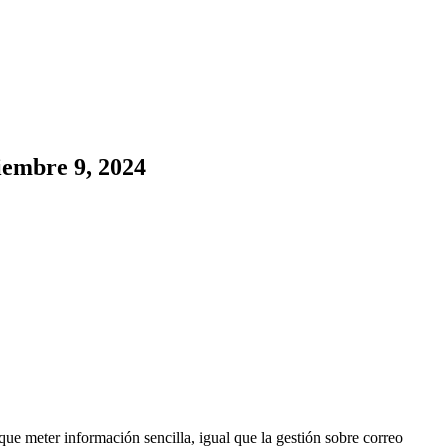
iembre 9, 2024
ue meter información sencilla, igual que la gestión sobre correo