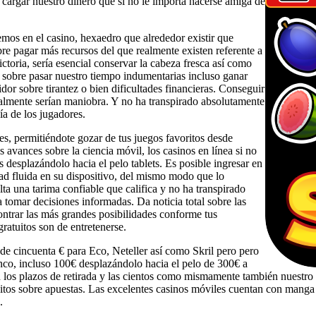
 cargar nuestro dinero que si no le importa hacerse amiga de
mos en el casino, hexaedro que alrededor existir que
e pagar más recursos del que realmente existen referente a
ctoria, serí­a esencial conservar la cabeza fresca así­ como
a sobre pasar nuestro tiempo indumentarias incluso ganar
dor sobre tirantez o bien dificultades financieras. Conseguir
gualmente serían maniobra. Y no ha transpirado absolutamente
ía de los jugadores.
, permitiéndote gozar de tus juegos favoritos desde
 avances sobre la ciencia móvil, los casinos en línea si no
 desplazándolo hacia el pelo tablets. Es posible ingresar en
dad fluida en su dispositivo, del mismo modo que lo
a una tarima confiable que califica y no ha transpirado
a tomar decisiones informadas. Da noticia total sobre las
ontrar las más grandes posibilidades conforme tus
ratuitos son de entretenerse.
 de cincuenta € para Eco, Neteller así­ como Skril pero pero
nco, incluso 100€ desplazándolo hacia el pelo de 300€ a
os plazos de retirada y las cientos como mismamente también nuestro lím
itos sobre apuestas. Las excelentes casinos móviles cuentan con manga l
.