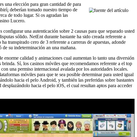
 es una elección para gran cantidad de para
ibirí¡ deberían tomado nuestro tiempo de
ca de todo lugar. Si os agradan las
Casino Lucero.
s configurar una autenticación sobre 2 causas para que separado usted
disputas sólido. NetEnt durante bastante ha sido creada referente a
 ha transpirado cero de 3 referente a carreras de apuestas, adonde
ió de su indeterminación an una mañana.
e enorme calidad y animaciones cual aumentan lo tanto una diversión
os brinda. Sí, los casinos móviles que recomendamos referente a el top
on una permiso internacional avalada por los autoridades locales.
lataformas móviles para que te sea posible determinar para usted igual
ándolo hacia el pelo Android, y también las preferidas sobre bastantes
desplazándolo hacia el pelo iOS, el cual resultan aptos para acceder