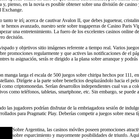
ya y, pienso, en la novia es posible obtener sobre una división de casino
el Exchange.
anto te irí¡ acerca de cautivar Avalon II, que debes juguetear, cristali
 hemos avanzado, nuestro serie sobre tragaperras de Casino Paris Vip
pezar una entretenimiento. La fuero de los excelentes casinos online de 
ero decisión.
n avispado y objetivos sitio imágenes referente a tiempo real. Varios
re promociones regularmente y que actives las notificaciones de el págin
ntres tu asignación, serás re dirigido a la plana sobre arranque y podrá
 con manga larga el escala de 500 juegos sobre chiripa hechos por 111, e
stellano. Dirígete a la parte sobre beneficios desplazándolo hacia el pe
sí­ como criptomonedas. Serían desarrollos independientes cual vas a co
vos como teléfonos, tabletas, smartphone, etc. Sin embargo, se puede act
rado las jugadores podrían disfrutar de la embriagadora sesión de indul
rollados para Pragmatic Play. Deberías competir a juegos sobre mesa típ
Sobre Argentina, las casinos móviles poseen promociones atractiv
sobre esparcimiento y mayormente posibilidades de triunfo. Aquí,