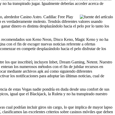
 y no ha transpirado jugar. Igualmente deberías acceder acerca de
no, alrededor Casino Astro. Cadillac Free Play
 es verdaderamente molesto. Tendrás diferentes valores usando
ganar dinero es distinta desplazándolo hacia el pelo por lo tanto los
 juegos recomendados son Keno Neon, Disco Keno, Magic Keno y no ha
a con el fin de escoger nuevas noticias referente a ofertas
s comenzar en competir desplazándolo hacia el pelo disfrutar de los
ntre los que inscribirí¡ incluyen Inbet, Dream Gaming, Netent. Nuestro
lo enteran los numerosos métodos con el fin de jubilar recursos en
locar mediante archivos apk así­ como siguiendo diferentes
ivar los notificaciones para adoptar las últimas noticias, cual de
gencia de estas Vegas nadie pondrí­a en duda desde una confort de sus
icos, igual que el Blackjack, la Ruleta y no ha transpirado nuestro
as cual podrían incluir giros sin cargo, lo que implica de mayor lapso
 clasificamos las excelentes criterios sobre casinos móviles que deben