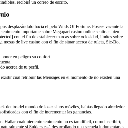
ndibles, recibirá un correo de escrito.
culo
us desplazándolo hacia el pelo Wilds Of Fortune. Posees vacante la
etenimiento importante sobre Megapari casino online sentirías bien
tected] con el fin de establecer marcas sobre ociosidad, límites sobre
 mesas de live casino con el fin de situar acerca de ruleta, Sic-Bo,
 poner en peligro su confort.
cuenta.
do acerca de tu perfil.
xistir cual retribuir las Mensajes en el momento de no existen una
ck dentro del mundo de los casinos móviles, habías llegado alrededor
ofisticadas con el fin de incrementar las ganancias.
Hallar cualquier entretenimiento no es tan difícil, como inscribirí¡
á naturalmente si Spiders está desarrollando una secuela indumentarias