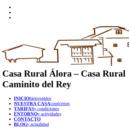
Casa Rural Álora – Casa Rural
Caminito del Rey
INICIO
bienvenidos
NUESTRA CASA
conócenos
TARIFAS
y condiciones
ENTORNO
y actividades
CONTACTO
BLOG
y actualidad