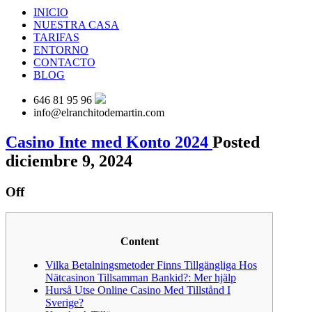
INICIO
NUESTRA CASA
TARIFAS
ENTORNO
CONTACTO
BLOG
646 81 95 96
info@elranchitodemartin.com
Casino Inte med Konto 2024
Posted
diciembre 9, 2024
Off
Content
Vilka Betalningsmetoder Finns Tillgängliga Hos
Nätcasinon Tillsamman Bankid?: Mer hjälp
Hurså Utse Online Casino Med Tillstånd I
Sverige?