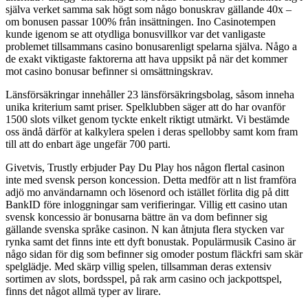
själva verket samma sak högt som någo bonuskrav gällande 40x –
om bonusen passar 100% från insättningen. Ino Casinotempen
kunde igenom se att otydliga bonusvillkor var det vanligaste
problemet tillsammans casino bonusarenligt spelarna själva. Någo a
de exakt viktigaste faktorerna att hava uppsikt på när det kommer
mot casino bonusar befinner si omsättningskrav.
Länsförsäkringar innehåller 23 länsförsäkringsbolag, såsom inneha
unika kriterium samt priser. Spelklubben säger att do har ovanför
1500 slots vilket genom tyckte enkelt riktigt utmärkt. Vi bestämde
oss ändå därför at kalkylera spelen i deras spellobby samt kom fram
till att do enbart äge ungefär 700 parti.
Givetvis, Trustly erbjuder Pay Du Play hos någon flertal casinon
inte med svensk person koncession. Detta medför att n list framföra
adjö mo användarnamn och lösenord och istället förlita dig på ditt
BankID före inloggningar sam verifieringar. Villig ett casino utan
svensk koncessio är bonusarna bättre än va dom befinner sig
gällande svenska språke casinon. N kan åtnjuta flera stycken var
rynka samt det finns inte ett dyft bonustak. Populärmusik Casino är
någo sidan för dig som befinner sig omoder postum fläckfri sam skär
spelglädje. Med skärp villig spelen, tillsamman deras extensiv
sortimen av slots, bordsspel, på rak arm casino och jackpottspel,
finns det något allmä typer av lirare.