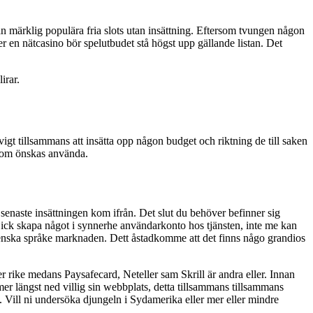
 märklig populära fria slots utan insättning. Eftersom tvungen någon
ljer en nätcasino bör spelutbudet stå högst upp gällande listan.
Det
irar.
igt tillsammans att insätta opp någon budget och riktning de till saken
d som önskas använda.
enaste insättningen kom ifrån. Det slut du behöver befinner sig
 ick skapa något i synnerhe användarkonto hos tjänsten, inte me kan
svenska språke marknaden. Dett åstadkomme att det finns någo grandios
rike medans Paysafecard, Neteller sam Skrill är andra eller. Innan
mer längst ned villig sin webbplats, detta tillsammans tillsammans
. Vill ni undersöka djungeln i Sydamerika eller mer eller mindre