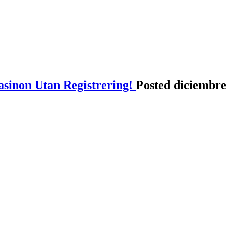
asinon Utan Registrering!
Posted diciembre