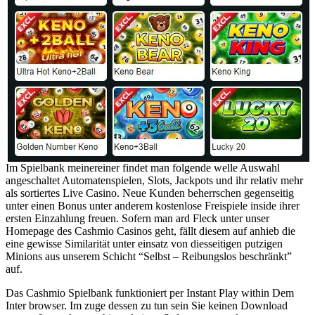
Im Spielbank meinereiner findet man folgende welle Auswahl
angeschaltet Automatenspielen, Slots, Jackpots und ihr relativ mehr
als sortiertes Live Casino. Neue Kunden beherrschen gegenseitig
unter einen Bonus unter anderem kostenlose Freispiele inside ihrer
ersten Einzahlung freuen. Sofern man ard Fleck unter unser
Homepage des Cashmio Casinos geht, fällt diesem auf anhieb die
eine gewisse Similarität unter einsatz von diesseitigen putzigen
Minions aus unserem Schicht “Selbst – Reibungslos beschränkt”
auf.
Das Cashmio Spielbank funktioniert per Instant Play within Dem
Inter browser. Im zuge dessen zu tun sein Sie keinen Download