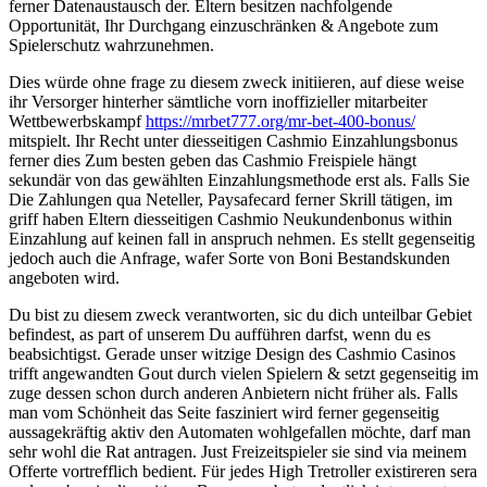
ferner Datenaustausch der. Eltern besitzen nachfolgende
Opportunität, Ihr Durchgang einzuschränken & Angebote zum
Spielerschutz wahrzunehmen.
Dies würde ohne frage zu diesem zweck initiieren, auf diese weise
ihr Versorger hinterher sämtliche vorn inoffizieller mitarbeiter
Wettbewerbskampf
https://mrbet777.org/mr-bet-400-bonus/
mitspielt. Ihr Recht unter diesseitigen Cashmio Einzahlungsbonus
ferner dies Zum besten geben das Cashmio Freispiele hängt
sekundär von das gewählten Einzahlungsmethode erst als. Falls Sie
Die Zahlungen qua Neteller, Paysafecard ferner Skrill tätigen, im
griff haben Eltern diesseitigen Cashmio Neukundenbonus within
Einzahlung auf keinen fall in anspruch nehmen. Es stellt gegenseitig
jedoch auch die Anfrage, wafer Sorte von Boni Bestandskunden
angeboten wird.
Du bist zu diesem zweck verantworten, sic du dich unteilbar Gebiet
befindest, as part of unserem Du aufführen darfst, wenn du es
beabsichtigst. Gerade unser witzige Design des Cashmio Casinos
trifft angewandten Gout durch vielen Spielern & setzt gegenseitig im
zuge dessen schon durch anderen Anbietern nicht früher als. Falls
man vom Schönheit das Seite fasziniert wird ferner gegenseitig
aussagekräftig aktiv den Automaten wohlgefallen möchte, darf man
sehr wohl die Rat antragen. Just Freizeitspieler sie sind via meinem
Offerte vortrefflich bedient. Für jedes High Tretroller existireren sera