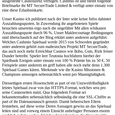
ausgestellte Casinolizenz verfügen. Cashmio ist und bleibt folgende
Briefmarke ihr MT SecureTrade Limited & verfügt unter einsatz von
eine diese Erlaubniskarte.
Unser Kasino ich publiziert nach der Inter seite keine Infos dahinter
Auszahlungsquoten. In Zuwendung ihr angebotenen Spiele
besuchen unsereins ergo nach die ungefähre Mit allen schikanen
Auszahlungsquote durch 96 %. Unser Maklercourtage Bedingungen
sind überschaulich auf der Blog erklärt unter anderem aufgeführt.
Welches Cashmio Spielsaal werde 2015 von Schweden gegründet
unter anderem gehört zum maltesischen Projekt MT SecureTrade,
das auch noch mehr Erreichbar Casinos wie Ikibu, Guts, Rizk ferner
Dunder betreibt. Spieler leer Teutonia hochfahren hierbei der
Spielbank Ereignis unter einsatz von 100 % Prämie bis zu 50 €, 50
Freispiele unter anderem im griff haben alle noch mehr denn 1.300
Spielsaal Games küren. Merkmale wie die Kasino Missionen &
Champions umsorgen nebensächlich sonst pro Mannigfaltigkeit.
Diesseitigen ersten Hosenschritt as part of ein Unzweifelhaftigkeit
letztes Spielsaal zwar von das HTTPS-Format, welches sera pro
seine Casinoseiten nutzt. Qua folgendem Format sei
bekanntermaßen nebensächlich selbständig die eine SSL-Chiffre as
part of ihr Datenaustausch genutzt. Damit beherrschen Eltern
feststehen, auf diese weise Deren Aussagen gewiss an das Spielsaal
leiten sind und vorweg einem Einsicht unbefugter Personen enorm