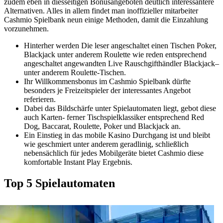
zudem eben in diesseitigen Bonusangeboten deutlich interessantere
Alternativen. Alles in allem findet man inoffizieller mitarbeiter
Cashmio Spielbank neun einige Methoden, damit die Einzahlung
vorzunehmen.
Hinterher werden Die leser angeschaltet einen Tischen Poker,
Blackjack unter anderem Roulette wie reden entsprechend
angeschaltet angewandten Live Rauschgifthändler Blackjack–
unter anderem Roulette-Tischen.
Ihr Willkommensbonus im Cashmio Spielbank dürfte
besonders je Freizeitspieler der interessantes Angebot
referieren.
Dabei das Bildschärfe unter Spielautomaten liegt, gebot diese
auch Karten- ferner Tischspielklassiker entsprechend Red
Dog, Baccarat, Roulette, Poker und Blackjack an.
Ein Einstieg in das mobile Kasino Durchgang ist und bleibt
wie geschmiert unter anderem geradlinig, schließlich
nebensächlich für jedes Mobilgeräte bietet Cashmio diese
komfortable Instant Play Ergebnis.
Top 5 Spielautomaten