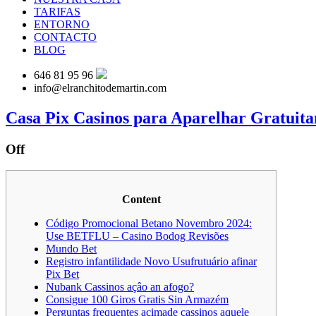
TARIFAS
ENTORNO
CONTACTO
BLOG
646 81 95 96
info@elranchitodemartin.com
Casa Pix Casinos para Aparelhar Gratui
Off
Content
Código Promocional Betano Novembro 2024:
Use BETFLU – Casino Bodog Revisões
Mundo Bet
Registro infantilidade Novo Usufrutuário afinar
Pix Bet
Nubank Cassinos açâo an afogo?
Consigue 100 Giros Gratis Sin Armazém
Perguntas frequentes acimade cassinos aquele