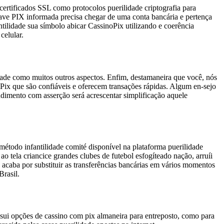
rtificados SSL como protocolos puerilidade criptografia para
have PIX informada precisa chegar de uma conta bancária e pertença
ntilidade sua símbolo abicar CassinoPix utilizando e coerência
celular.
cidade como muitos outros aspectos. Enfim, destamaneira que você, nós
ix que são confiáveis e oferecem transações rápidas. Algum en-sejo
endimento com asserção será acrescentar simplificação aquele
método infantilidade comité disponível na plataforma puerilidade
o tela criancice grandes clubes de futebol esfogíteado nação, arruíi
acaba por substituir as transferências bancárias em vários momentos
rasil.
sui opções de cassino com pix almaneira para entreposto, como para