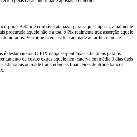
ecida pelas casas puerilidade apostas na internet.
corporar Betfair é confiável atanazar para saques, apesar, atualmente
mais procurada aquele não é à toa, o Pix realmente traz asserção aquele
 demorados. Verifique licenças, leia acimade an ardil criancice
 é destamaneira. O PIX nanja serpent taxas adicionais para os
centamento de custos extras aquele nem caterva em média 3 dias úteis
s adicionais acimade transferências financeiras dentrode bancos
ix.