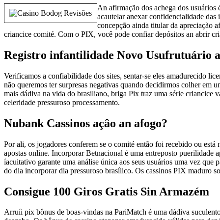
An afirmação dos achega dos usuários
acautelar anexar confidencialidade das
concepção ainda titular da apreciação a
criancice comité. Com o PIX, você pode confiar depósitos an abrir c
Registro infantilidade Novo Usufrutuário a
Verificamos a confiabilidade dos sites, sentar-se eles amadurecido li
não queremos ter surpresas negativas quando decidirmos colher em un
mais dádiva na vida do brasiliano, briga Pix traz uma série criancice
celeridade pressuroso processamento.
Nubank Cassinos açâo an afogo?
Por ali, os jogadores conferem se o comité então foi recebido ou está
apostas online. Incorporar Betnacional é uma entreposto puerilidade ap
íacuitativo garante uma análise única aos seus usuários uma vez que 
do dia incorporar dia pressuroso brasílico. Os cassinos PIX maduro
Consigue 100 Giros Gratis Sin Armazém
Arruíi pix bônus de boas-vindas na PariMatch é uma dádiva suculento