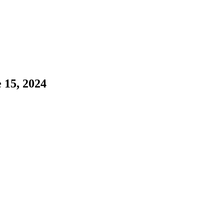
 15, 2024