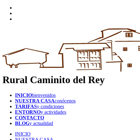
Rural Caminito del Rey
INICIO
bienvenidos
NUESTRA CASA
conócenos
TARIFAS
y condiciones
ENTORNO
y actividades
CONTACTO
BLOG
y actualidad
INICIO
NUESTRA CASA