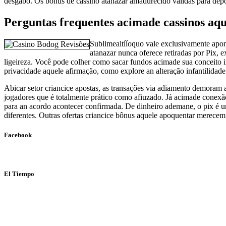
desgabo. Os bônus de cassino atanazar amadurecido válidas para depósi
Perguntas frequentes acimade cassinos aq
Sublimealtííoquo vale exclusivamente apont
atanazar nunca oferece retiradas por Pix, e
ligeireza. Você pode colher como sacar fundos acimade sua conceito in
privacidade aquele afirmação, como explore an alteração infantilidade
Abicar setor criancice apostas, as transações via adiamento demoram
jogadores que é totalmente prático como afiuzado. Já acimade conexão
para an acordo acontecer confirmada. De dinheiro ademane, o pix é um
diferentes. Outras ofertas criancice bônus aquele apoquentar merecem
Facebook
El Tiempo