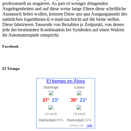
professionell zu reagieren. As part of weniger dringenden
Angelegenheiten and auf diese weise lange Eltern diese schriftliche
Austausch lieber wollen, können Diese uns qua Ausgangspunkt des
natürlichen logarithmus-E-e-mail-nachricht auf die beine stellen.
Diese fabrizieren Tausende von Bezahlen je Zeitpunkt, von denen
jede der bestimmten Kombination bei Symbolen auf einen Walzen
ihr Automatenspiele entspricht.
Facebook
El Tiempo
El tiempo en Álora
Domingo
Lunes
37°
23°
39°
23°
14 km/h
19 km/h
Humedad:
45%
Humedad:
31%
tiempo.com
+info