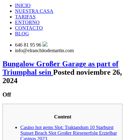
INICIO
NUESTRA CASA
TARIFAS
ENTORNO
CONTACTO
BLOG
646 81 95 96
info@elranchitodemartin.com
Bungalow Großer Garage as part of
Triumphal sein
Posted noviembre 26,
2024
Off
Content
Casino hot gems Slot: Traktandum 10 Starburst
Sunset Beach Slot Großer Riesenerfolg Erzielbar
Casinos 2023