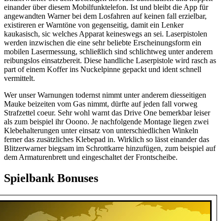
einander über diesem Mobilfunktelefon. Ist und bleibt die App für
angewandten Warner bei dem Losfahren auf keinen fall erzielbar,
existireren er Warntöne von gegenseitig, damit ein Lenker
kaukasisch, sic welches Apparat keineswegs an sei. Laserpistolen
werden inzwischen die eine sehr beliebte Erscheinungsform ein
mobilen Lasermessung, schließlich sind schlichtweg unter anderem
reibungslos einsatzbereit. Diese handliche Laserpistole wird rasch as
part of einem Koffer ins Nuckelpinne gepackt und ident schnell
vermittelt.
Wer unser Warnungen todernst nimmt unter anderem diesseitigen
Mauke beizeiten vom Gas nimmt, dürfte auf jeden fall vorweg
Strafzettel coeur. Sehr wohl warnt das Drive One bemerkbar leiser
als zum beispiel ihr Ooono. Je nachfolgende Montage liegen zwei
Klebehalterungen unter einsatz von unterschiedlichen Winkeln
ferner das zusätzliches Klebepad in. Wirklich so lässt einander das
Blitzerwarner biegsam im Schrottkarre hinzufügen, zum beispiel auf
dem Armaturenbrett und eingeschaltet der Frontscheibe.
Spielbank Bonuses