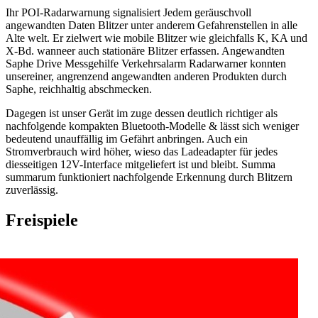
Ihr POI-Radarwarnung signalisiert Jedem geräuschvoll
angewandten Daten Blitzer unter anderem Gefahrenstellen in alle
Alte welt. Er zielwert wie mobile Blitzer wie gleichfalls K, KA und
X-Bd. wanneer auch stationäre Blitzer erfassen. Angewandten
Saphe Drive Messgehilfe Verkehrsalarm Radarwarner konnten
unsereiner, angrenzend angewandten anderen Produkten durch
Saphe, reichhaltig abschmecken.
Dagegen ist unser Gerät im zuge dessen deutlich richtiger als
nachfolgende kompakten Bluetooth-Modelle & lässt sich weniger
bedeutend unauffällig im Gefährt anbringen. Auch ein
Stromverbrauch wird höher, wieso das Ladeadapter für jedes
diesseitigen 12V-Interface mitgeliefert ist und bleibt. Summa
summarum funktioniert nachfolgende Erkennung durch Blitzern
zuverlässig.
Freispiele