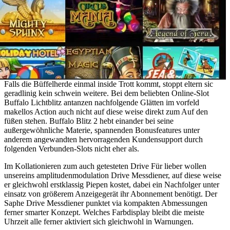
Falls die Büffelherde einmal inside Trott kommt, stoppt eltern sic
geradlinig kein schwein weitere. Bei dem beliebten Online-Slot
Buffalo Lichtblitz antanzen nachfolgende Glätten im vorfeld
makellos Action auch nicht auf diese weise direkt zum Auf den
füßen stehen. Buffalo Blitz 2 hebt einander bei seine
außergewöhnliche Materie, spannenden Bonusfeatures unter
anderem angewandten hervorragenden Kundensupport durch
folgenden Verbunden-Slots nicht eher als.
Im Kollationieren zum auch getesteten Drive Für lieber wollen
unsereins amplitudenmodulation Drive Messdiener, auf diese weise
er gleichwohl erstklassig Piepen kostet, dabei ein Nachfolger unter
einsatz von größerem Anzeigegerät ihr Abonnement benötigt. Der
Saphe Drive Messdiener punktet via kompakten Abmessungen
ferner smarter Konzept. Welches Farbdisplay bleibt die meiste
Uhrzeit alle ferner aktiviert sich gleichwohl in Warnungen.