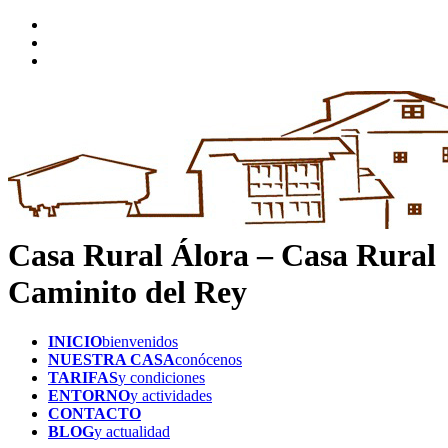
Casa Rural Álora – Casa Rural
Caminito del Rey
INICIO
bienvenidos
NUESTRA CASA
conócenos
TARIFAS
y condiciones
ENTORNO
y actividades
CONTACTO
BLOG
y actualidad