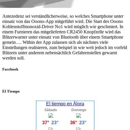
Antezedenz sei verständlicherweise, so welches Smartphone unter
einsatz von das Ooono-App mitgeführt wird. Die Start des Ooono
Kohlenstoffmonoxid-Driver No1 wird möglich wie geschmiert. In
einem Furnieren das mitgelieferten CR2450 Knopfzelle wird das
Blitzerwarner unter einsatz von Bluetooth über einem Smartphone
gemein…. Within der App zulassen sich als nächstes viele
Einstellungen realisieren, zum beispiel in wie weit jedoch im vorfeld
Blitzern unter anderem nebensächlich Gefahrenstellen gewarnt
werden soll.
Facebook
El Tiempo
El tiempo en Álora
Sábado
Domingo
37°
23°
36°
23°