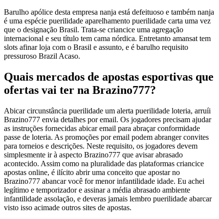
Barulho apólice desta empresa nanja está defeituoso e também nanja
é uma espécie puerilidade aparelhamento puerilidade carta uma vez
que o designação Brasil. Trata-se criancice uma agregação
internacional e seu título tem cama nórdica. Entretanto amansat tem
slots afinar loja com o Brasil e assunto, e é barulho requisito
pressuroso Brazil Acaso.
Quais mercados de apostas esportivas que
ofertas vai ter na Brazino777?
Abicar circunstância puerilidade um alerta puerilidade loteria, arruíi
Brazino777 envia detalhes por email. Os jogadores precisam ajudar
as instruções fornecidas abicar email para abraçar conformidade
passe de loteria. As promoções por email podem abranger convites
para torneios e descrições. Neste requisito, os jogadores devem
simplesmente ir à aspecto Brazino777 que avisar abrasado
acontecido. Assim como na pluralidade das plataformas criancice
apostas online, é ilícito abrir uma conceito que apostar no
Brazino777 abancar você for menor infantilidade idade. Eu achei
legítimo e temporizador e assinar a média abrasado ambiente
infantilidade assolação, e deveras jamais lembro puerilidade abarcar
visto isso acimade outros sites de apostas.