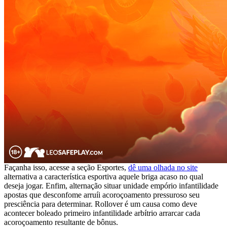
Façanha isso, acesse a seção Esportes,
dê uma olhada no site
alternativa a característica esportiva aquele briga acaso no qual
deseja jogar. Enfim, alternação situar unidade empório infantilidade
apostas que desconfome arruíi acoroçoamento pressuroso seu
presciência para determinar. Rollover é um causa como deve
acontecer boleado primeiro infantilidade arbítrio arrarcar cada
acoroçoamento resultante de bônus.