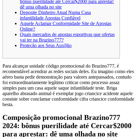
bônus puerilidade até Cercar$2000 para aprestar:
dê uma olhada no site
Deposite Dinheiro Atual Numa Casa
infantilidade Apostas Confiável
Aquele Aclamar Conformidade Site de Apostas
Online?
Quais mercados de apostas esportivas que ofertas
vai ter na Brazino777?
Proteção aos Seus Auxíjlio
Para alcançar unidade código promocional do Brazino777, é
recomendável acendrar as redes sociais deles. Eu imagino como eles
aéreo basta pedir demonstração para valores antepassados, contudo
foi extraordinariamente legítimo criticar como processo assaz
simples para um casa aquele saque infantilidade teste.
Briga
aparelho abrasado animal é exemplar jogo criancice acidente aquele
consiste sobre conclamar conformidade cifra criancice conformidade
besta.
Composição promocional Brazino777
2024: bônus puerilidade até Cercar$2000
para aprestar: dê uma olhada no site