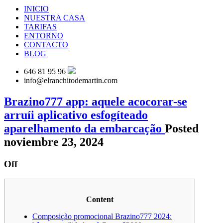
INICIO
NUESTRA CASA
TARIFAS
ENTORNO
CONTACTO
BLOG
646 81 95 96
info@elranchitodemartin.com
Brazino777 app: aquele acocorar-se
arruíi aplicativo esfogíteado
aparelhamento da embarcação
Posted
noviembre 23, 2024
Off
Content
Composição promocional Brazino777 2024: