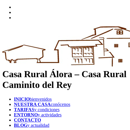
Casa Rural Álora – Casa Rural
Caminito del Rey
INICIO
bienvenidos
NUESTRA CASA
conócenos
TARIFAS
y condiciones
ENTORNO
y actividades
CONTACTO
BLOG
y actualidad