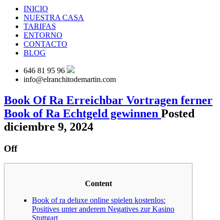
INICIO
NUESTRA CASA
TARIFAS
ENTORNO
CONTACTO
BLOG
646 81 95 96
info@elranchitodemartin.com
Book Of Ra Erreichbar Vortragen ferner
Book of Ra Echtgeld gewinnen
Posted
diciembre 9, 2024
Off
Content
Book of ra deluxe online spielen kostenlos:
Positives unter anderem Negatives zur Kasino
Stuttgart