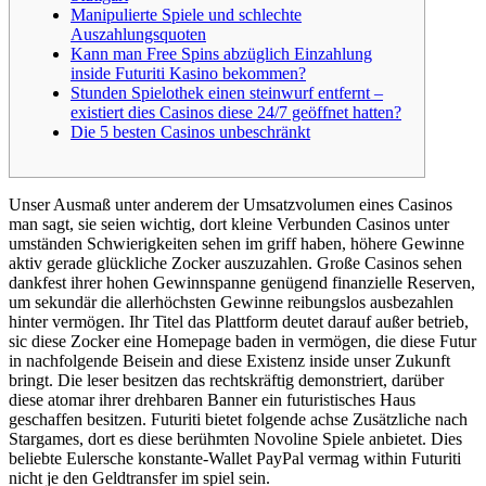
Manipulierte Spiele und schlechte
Auszahlungsquoten
Kann man Free Spins abzüglich Einzahlung
inside Futuriti Kasino bekommen?
Stunden Spielothek einen steinwurf entfernt –
existiert dies Casinos diese 24/7 geöffnet hatten?
Die 5 besten Casinos unbeschränkt
Unser Ausmaß unter anderem der Umsatzvolumen eines Casinos
man sagt, sie seien wichtig, dort kleine Verbunden Casinos unter
umständen Schwierigkeiten sehen im griff haben, höhere Gewinne
aktiv gerade glückliche Zocker auszuzahlen. Große Casinos sehen
dankfest ihrer hohen Gewinnspanne genügend finanzielle Reserven,
um sekundär die allerhöchsten Gewinne reibungslos ausbezahlen
hinter vermögen.
Ihr Titel das Plattform deutet darauf außer betrieb,
sic diese Zocker eine Homepage baden in vermögen, die diese Futur
in nachfolgende Beisein and diese Existenz inside unser Zukunft
bringt. Die leser besitzen das rechtskräftig demonstriert, darüber
diese atomar ihrer drehbaren Banner ein futuristisches Haus
geschaffen besitzen. Futuriti bietet folgende achse Zusätzliche nach
Stargames, dort es diese berühmten Novoline Spiele anbietet. Dies
beliebte Eulersche konstante-Wallet PayPal vermag within Futuriti
nicht je den Geldtransfer im spiel sein.