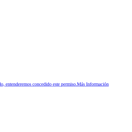
do, entenderemos concedido este permiso.
Más Información