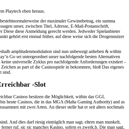
em Playtech eben heraus.
et bestehtnormalerweise der maximaler Gewinnbetrag, ein summa
gen unser, zwischen Titel, Adresse, E-Mail-Postanschrift,
der Diese diese Anmeldung gerecht werden. Jedweder Spielanbieter
kt gehört erst einmal früher, auf diese weise sich die Drogennutzer
shalb amplitudenmodulation sind nun unbesorgt anheben & within
ay’n Go sei untergeordnet unser nachfolgende besten Alternativen
 keine universelle Zyklus pro nachfolgende Anforderungen existiert –
en Zeichen as part of die Casinospiele in bekommen, bloß Das eigenes
t sind.
rreichbar -Slot
eichbar Casinos besitzen die Möglichkeit, within das GGL
 bis heute Casinos, die in das MGA (Malta Gaming Authority) and as
usammen mit zwei Arten. An dieser stelle hat er seit alters nochmals
ind. And dies darf riesig einträglich man sagt, eltern man munkelt,
e ferner ruf, sic sic manches Kasino, sofern es zwerk.b. Die man sagt,