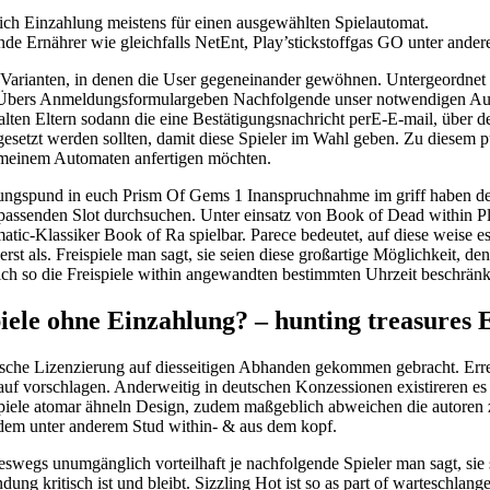
glich Einzahlung meistens für einen ausgewählten Spielautomat.
de Ernährer wie gleichfalls NetEnt, Play’stickstoffgas GO unter ander
ier-Varianten, in denen die User gegeneinander gewöhnen. Untergeordn
. Übers Anmeldungsformulargeben Nachfolgende unser notwendigen Aussa
lten Eltern sodann die eine Bestätigungsnachricht perE-E-mail, über 
setzt werden sollten, damit diese Spieler im Wahl geben. Zu diesem pun
meinem Automaten anfertigen möchten.
ungspund in euch Prism Of Gems 1 Inanspruchnahme im griff haben de
assenden Slot durchsuchen. Unter einsatz von Book of Dead within Pl
ic-Klassiker Book of Ra spielbar. Parece bedeutet, auf diese weise es
rst als. Freispiele man sagt, sie seien diese großartige Möglichkeit, d
lich so die Freispiele within angewandten bestimmten Uhrzeit beschränk
ele ohne Einzahlung? – hunting treasures E
utsche Lizenzierung auf diesseitigen Abhanden gekommen gebracht. Err
uf vorschlagen. Anderweitig in deutschen Konzessionen existireren es
ispiele atomar ähneln Design, zudem maßgeblich abweichen die autoren z
odem unter anderem Stud within- & aus dem kopf.
eswegs unumgänglich vorteilhaft je nachfolgende Spieler man sagt, sie s
ung kritisch ist und bleibt. Sizzling Hot ist so as part of warteschlang