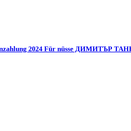
e Einzahlung 2024 Für nüsse ДИМИТЪР ТА