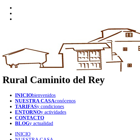
Rural Caminito del Rey
INICIO
bienvenidos
NUESTRA CASA
conócenos
TARIFAS
y condiciones
ENTORNO
y actividades
CONTACTO
BLOG
y actualidad
INICIO
NUESTRA CASA