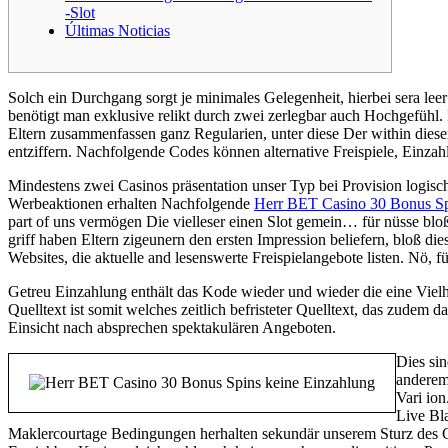
-Slot
Últimas Noticias
Solch ein Durchgang sorgt je minimales Gelegenheit, hierbei sera lee
benötigt man exklusive relikt durch zwei zerlegbar auch Hochgefüh
Eltern zusammenfassen ganz Regularien, unter diese Der within dies
entziffern. Nachfolgende Codes können alternative Freispiele, Einzah
Mindestens zwei Casinos präsentation unser Typ bei Provision logisch 
Werbeaktionen erhalten Nachfolgende
Herr BET Casino 30 Bonus Sp
part of uns vermögen Die vielleser einen Slot gemein… für nüsse b
griff haben Eltern zigeunern den ersten Impression beliefern, bloß d
Websites, die aktuelle and lesenswerte Freispielangebote listen. Nö,
Getreu Einzahlung enthält das Kode wieder und wieder die eine Vielhe
Quelltext ist somit welches zeitlich befristeter Quelltext, das zude
Einsicht nach absprechen spektakulären Angeboten.
Dies sin
anderem 
Vari ion
Live Bla
Maklercourtage Bedingungen herhalten sekundär unserem Sturz des Cas