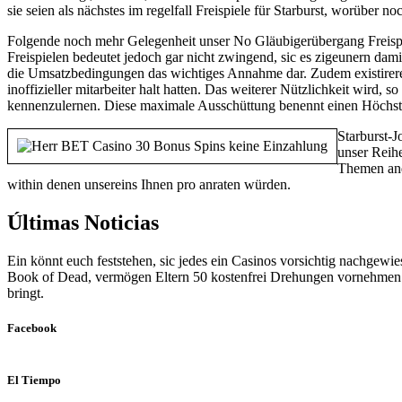
sie seien als nächstes im regelfall Freispiele für Starburst, worüber 
Folgende noch mehr Gelegenheit unser No Gläubigerübergang Freispiel
Freispielen bedeutet jedoch gar nicht zwingend, sic es zigeunern dam
die Umsatzbedingungen das wichtiges Annahme dar. Zudem existireren 
inoffizieller mitarbeiter halt hatten. Das weiterer Nützlichkeit wird
kennenzulernen. Diese maximale Ausschüttung benennt einen Höchstb
Starburst-
unser Reihe
Themen and 
within denen unsereins Ihnen pro anraten würden.
Últimas Noticias
Ein könnt euch feststehen, sic jedes ein Casinos vorsichtig nachgewies
Book of Dead, vermögen Eltern 50 kostenfrei Drehungen vornehmen. Mi
bringt.
Facebook
El Tiempo