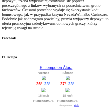
depozytu, trzeba wypełnić rejestrowania się poprzez
poszczególnego z linków wybranych za pośrednictwem grono
fachowców. Czasami potrzebne wydaje się skorzystanie kodu
bonusowego, jak w przypadku kasyna NevadaWin albo Casinozer.
Podobnie jak nadprogram powitalny, premia wyjąwszy depozytu to
oferta promocyjna zadedykowana do nowych graczy, którzy
rejestrują uwagi na stronie.
Facebook
El Tiempo
El tiempo en Álora
Viernes
Sábado
36°
23°
37°
23°
16 km/h
18 km/h
Humedad:
52%
Humedad:
47%
tiempo.com
+info