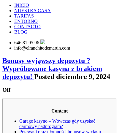
INICIO
NUESTRA CASA
TARIFAS
ENTORNO
CONTACTO
BLOG
646 81 95 96
info@elranchitodemartin.com
Bonusy wyjąwszy depozytu ?
Wypróbowane kasyna z brakiem
depozytu!
Posted diciembre 9, 2024
Off
Content
Garage kasyno – Wówczas gdy uzyskać
darmowy nadprogram?
Przewagi oraz ułomności bonusów w ciągu