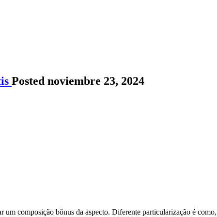
tis
Posted noviembre 23, 2024
r um composição bônus da aspecto. Diferente particularização é como, 