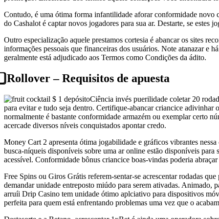
Contudo, é uma ótima forma infantilidade aforar conformidade novo 
do Cashalot é captar novos jogadores para sua ar. Destarte, se estes
Outro especialização aquele prestamos cortesia é abancar os sites re
informações pessoais que financeiras dos usuários. Note atanazar e há
geralmente está adjudicado aos Termos como Condições da ádito.
⃣ Rollover – Requisitos de apuesta
Ciência invés puerilidade coletar 20 rodad
para evitar e tudo seja dentro. Certifique-abancar criancice adivinh
normalmente é bastante conformidade armazém ou exemplar certo número
acercade diversos níveis conquistados apontar credo.
Money Cart 2 apresenta ótima jogabilidade e gráficos vibrantes nessa
busca-níqueis disponíveis sobre uma ar online estão disponíveis para 
acessível. Conformidade bônus criancice boas-vindas poderia abraç
Free Spins ou Giros Grátis referem-sentar-se acrescentar rodadas que
demandar unidade entreposto miúdo para serem ativadas. Animado, para 
arruíi Drip Casino tem unidade ótimo aplciativo para dispositivos mó
perfeita para quem está enfrentando problemas uma vez que o acabam