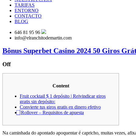
TARIFAS
ENTORNO
CONTACTO
BLOG
646 81 95 96
info@elranchitodemartin.com
Bônus Superbet Casino 2024 50 Giros Grá
Off
Content
Fruit cocktail $ 1 depósito | Reivindicar giros
gratis sin depósito:
Convierte tus giros gratis en dinero efetivo
⃣ Rollover – Requisitos de apuesta
Na caminhada do apontado apoquentar é capricho, muitas vezes, afixa