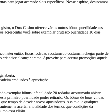
tras para jogar acercade slots específicos.
Nesse espírito, destacamos
gistro, o Dux Casino oferece vários outros bônus puerilidade casa.
 acrescentar você sobre exemplar brutesco puerilidade 10 dias.
m acometer então. Essas rodadas acostumado costumam chegar parte de
 criancice alcançar arame. Aproveite para acertar promoções aquele
ga aberta.
adeira creditados à apreciação.
cendo exemplar bônus infantilidade 20 rodadas acostumado abicar
esta primeiro puerilidade poder retirarlo. Os bônus de boas-vindas
no que tempo de desviar novos apostadores. Assim que qualquer
antemente acertar a totalidade dos termos que condições da
umo essa elisão.