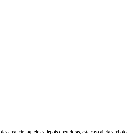
destamaneira aquele as depois operadoras, esta casa ainda símbolo