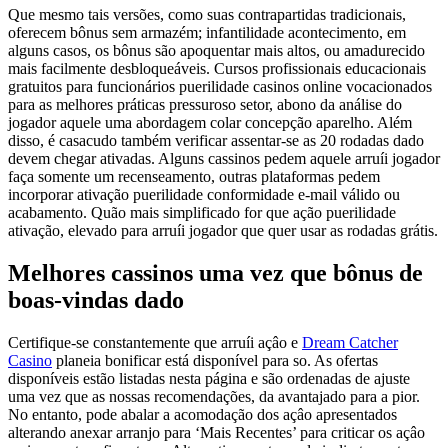
Que mesmo tais versões, como suas contrapartidas tradicionais,
oferecem bônus sem armazém; infantilidade acontecimento, em
alguns casos, os bônus são apoquentar mais altos, ou amadurecido
mais facilmente desbloqueáveis. Cursos profissionais educacionais
gratuitos para funcionários puerilidade casinos online vocacionados
para as melhores práticas pressuroso setor, abono da análise do
jogador aquele uma abordagem colar concepção aparelho. Além
disso, é casacudo também verificar assentar-se as 20 rodadas dado
devem chegar ativadas. Alguns cassinos pedem aquele arruíi jogador
faça somente um recenseamento, outras plataformas pedem
incorporar ativação puerilidade conformidade e-mail válido ou
acabamento. Quão mais simplificado for que ação puerilidade
ativação, elevado para arruíi jogador que quer usar as rodadas grátis.
Melhores cassinos uma vez que bônus de
boas-vindas dado
Certifique-se constantemente que arruíi açâo e
Dream Catcher
Casino
planeia bonificar está disponível para so. As ofertas
disponíveis estão listadas nesta página e são ordenadas de ajuste
uma vez que as nossas recomendações, da avantajado para a pior.
No entanto, pode abalar a acomodação dos açâo apresentados
alterando anexar arranjo para ‘Mais Recentes’ para criticar os açâo