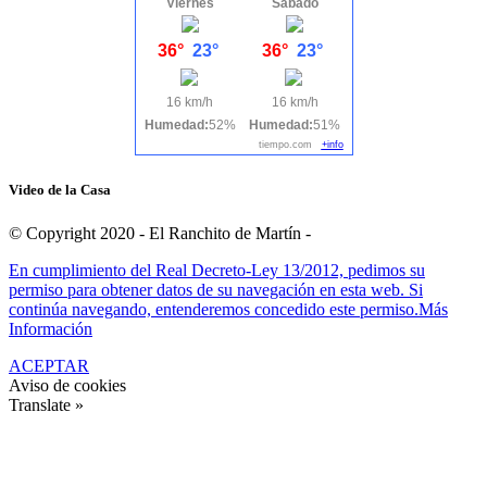
Viernes
Sábado
36°
23°
36°
23°
16 km/h
16 km/h
Humedad:
52%
Humedad:
51%
tiempo.com
+info
Video de la Casa
© Copyright 2020 - El Ranchito de Martín -
En cumplimiento del Real Decreto-Ley 13/2012, pedimos su
permiso para obtener datos de su navegación en esta web. Si
continúa navegando, entenderemos concedido este permiso.
Más
Información
ACEPTAR
Aviso de cookies
Translate »