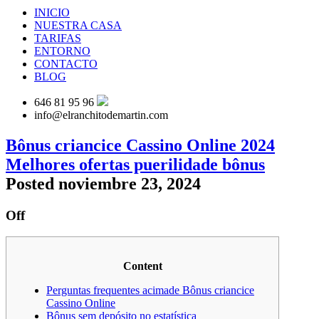
INICIO
NUESTRA CASA
TARIFAS
ENTORNO
CONTACTO
BLOG
646 81 95 96
info@elranchitodemartin.com
Bônus criancice Cassino Online 2024
Melhores ofertas puerilidade bônus
Posted noviembre 23, 2024
Off
Content
Perguntas frequentes acimade Bônus criancice
Cassino Online
Bônus sem depósito no estatística