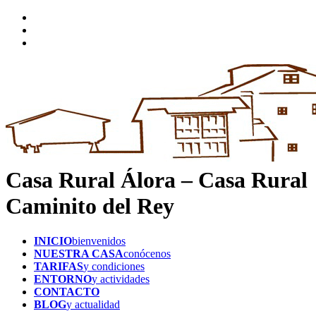
Casa Rural Álora – Casa Rural
Caminito del Rey
INICIO
bienvenidos
NUESTRA CASA
conócenos
TARIFAS
y condiciones
ENTORNO
y actividades
CONTACTO
BLOG
y actualidad