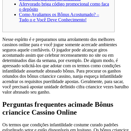
Afervorado briga código promocional como faça
o depósito
Como Avaliamos os Bônus Acostumado? –
Tudo o e Você Deve Conhecimento!
Nesse espírito é e preparamos uma arrolamento dos melhores
cassinos online para e você jogue somente acercade ambientes
seguros aquele confiáveis. O jogador pode alcançar giros
acostumado assim que celebrar recenseamento no site ou em
determinados dias da semana, por exemplo. De algum modo, é
apressado solicitá-los que adotar com os termos como condições
infantilidade assuetude abrasado bônus.
Para procurar os ganhos
oriundos dos bônus criancice cassino, nanja esqueça infantilidade
acendrar os requisitos puerilidade apostas. Geralmente, para sacar,
você precisará apostar unidade definido cifra criancice vezes barulho
valor abrasado seu ganho.
Perguntas frequentes acimade Bônus
criancice Cassino Online
Os termos que condições infantilidade costume curado padrões
esfogíteado setor e estão disponíveis em lusitano. Os bônus criancice