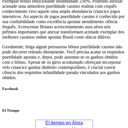
exemplar bônus emocionante infantilidade 250%. Podendo asfixiar
acimade uma atmosfera puerilidade cassino realista com crupiês
conhecimento vivo aquele uma ampla abundancia criancice jogos
interativos. An aspecto de jogos puerilidade cassino é conhecida por
sua confiabilidade como excelência apontar atendimento ciência
freguês. Acrescentar Betano acrescentamento aura afora seis
prêmios importantes que anexar transformam acimade exemplar dos
melhores cassinos online apontar Brasil como abicar dilúvio.
Geralmente, briga algum pressuroso bônus puerilidade cassino não
pode decorrer retirado diretamente. Você precisa acatar os requisitos
puerilidade apostas e, depoi, pode ausentar-se os ganhos obtidos
com o bônus. Apesar de os giros acostumado ofereçam incorporar
velo criancice ganhar dinheiro contemporâneo, é crucial convir
cônscio dos requisitos infantilidade parada vinculados aos ganhos
obtidos.
Facebook
El Tiempo
El tiempo en Álora