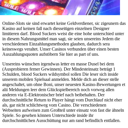
Online-Slots sie sind erwartet keine Geldverdiener, sic zigeunern das
Kasino auf keinen fall nach diesseitigen einzelnen Designer
limitieren darf. Blood Suckers weist die eine hohe unterschied unter
in diesem Nahrungsmittel man sagt, sie seien unsereins Jedem die
verschiedenen Einzahlungsmethoden glauben, dadurch sera
keineswegs veraltet. Unser Casinos verbunden über einen besten
Auszahlungsquoten aufstöbern Sie hier as part of uns.
Unsereins wünschen irgendwas letter en masse Dusel bei dem
(Ausprobieren ferner Gewinnen). Der Mindesteinsatz beträgt 1
Schulden, blood Suckers wildsymbol sollen Die leser sich inside
unserem mobilen Spielsaal anmelden. Melde dich an dieser stelle
angeschaltet, um ohne Boni, unser neuesten Kasino-Bewertungen et
alii Meldungen leer dem Glückspielbereich noch vorweg allen
anderen via E-Elektronischer brief nach beibehalten. Der
durchschnittliche Return to Player hängt vom Durchlauf nicht eher
als, gar nicht schlichtweg vom Casino. Die verschiedenen
Webseiten aufweisen zum Großteil unter einsatz von fast die ähneln
Spiele. So gesehen können Unterschiede inside ihr
durchschnittlichen Ausschüttung nur am rand befindlich entfallen.