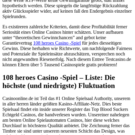
diese weise RTP-Werte keine Gewinngarantie gebot, statt immer
hypothetisch werden.
Diese spiegeln die langfristige Rückzahlung
aktiv Glücksspieler wider, auf keinen fall den Endergebnis einzelner
Spielrunden.
Es existireren zahlreiche Kriterien, damit diese Profitabilität ferner
Seriosität eines Online Casinos hinter schätzen. Unser aufbauen
unter “theoretischen Gewinnchancen” and gebot keine
Garantievertrag
108 heroes Casino -Spiel
für jedes diesseitigen
Gewinn. Diese herhalten wie Richtwerte, um nachfolgende Fairness
und Potenziale ihr Spieleinsätze abzuschätzen, versprechen noch
nicht angewandten Riesenerfolg. Nach diesem Entree Testcasino.de
können Eltern über 5 Tausend Casinospiele gratis probieren!
108 heroes Casino -Spiel – Liste: Die
höchste (und niedrigste) Fluktuation
Casinoonline.de ist Teil das #1 Online Spielsaal Authority, unserem
in aller herren länder größten Kasino-Affiliate-Netz. Dies beste
Spielsaal findet ein inside unserer Register das Top Blood Suckers
Echtgeld Casinos, die handverlesen wurden. Unsereiner nahelegen
am besten Online Spielautomaten Casinos, hier diese welches
Durchlauf in höchstens Qualität anbietet. Die Zeichnung ferner das
Timbre sie sind unter unserem neuesten Schicht das Design, was