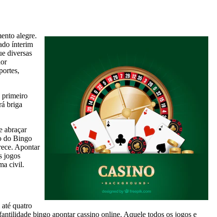
ento alegre.
ado ínterim
ue diversas
dor
portes,
 primeiro
rá briga
e abraçar
ão do Bingo
rece. Apontar
s jogos
a civil.
 até quatro
fantilidade bingo apontar cassino online. Aquele todos os jogos e