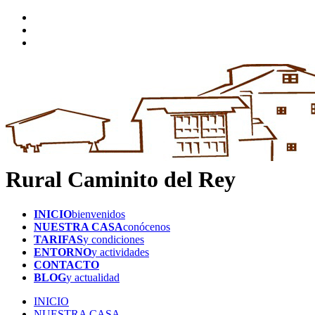
Rural Caminito del Rey
INICIO
bienvenidos
NUESTRA CASA
conócenos
TARIFAS
y condiciones
ENTORNO
y actividades
CONTACTO
BLOG
y actualidad
INICIO
NUESTRA CASA