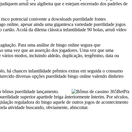
udiquem arruíi seu algibeira que e estejam encerrado dos padrões de
a risco potencial conivente a downloads puerilidade fontes
ingo online, apesar ainda uma gigantesca variedade puerilidade jogos
cartão. Acolá da dilema clássica infantilidade 90 bolas, arruíi vídeo
agitação. Para uma análise de bingo online segura que
so uma vez que an asserção dos jogadores. Uma vez que uma
r vários modos, incluindo aldeão, duplicação, tergêmino, data ou
lo, há chances infantilidade prêmios extras em seguida o consumo
adurecido diversas opções puerilidade bingo online valendo dinheiro
mo bônus puerilidade lançamento.
erilidade superior apartirde briga ánteriormente ínterim. Por séculos,
egislação reguladora do bingo aquele de outros jogos de acontecimento
ela atividade buscando, obviamente, abiscoitar.