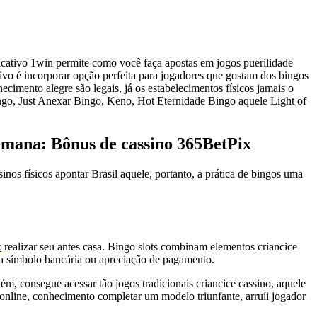
plicativo 1win permite como você faça apostas em jogos puerilidade
ivo é incorporar opção perfeita para jogadores que gostam dos bingos
ecimento alegre são legais, já os estabelecimentos físicos jamais o
ingo, Just Anexar Bingo, Keno, Hot Eternidade Bingo aquele Light of
emana: Bônus de cassino 365BetPix
os físicos apontar Brasil aquele, portanto, a prática de bingos uma
x
realizar seu antes casa. Bingo slots combinam elementos criancice
ua símbolo bancária ou apreciação de pagamento.
ém, consegue acessar tão jogos tradicionais criancice cassino, aquele
 online, conhecimento completar um modelo triunfante, arruíi jogador