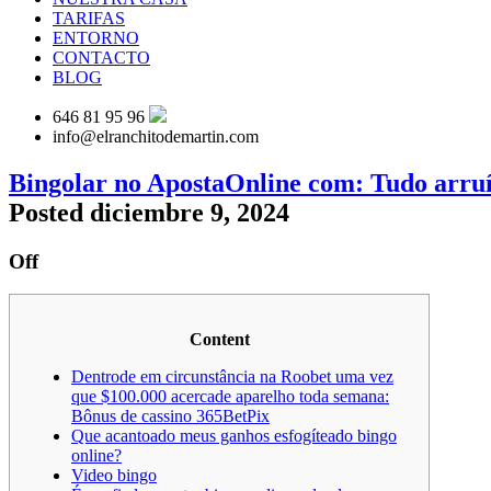
TARIFAS
ENTORNO
CONTACTO
BLOG
646 81 95 96
info@elranchitodemartin.com
Bingolar no ApostaOnline com: Tudo arruí
Posted diciembre 9, 2024
Off
Content
Dentrode em circunstância na Roobet uma vez
que $100.000 acercade aparelho toda semana:
Bônus de cassino 365BetPix
Que acantoado meus ganhos esfogíteado bingo
online?
Video bingo