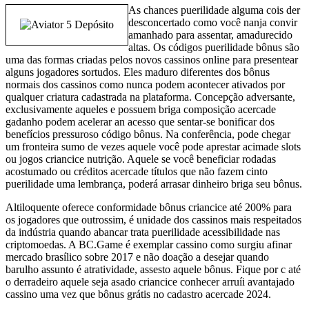
As chances puerilidade alguma cois der
desconcertado como você nanja convir
amanhado para assentar, amadurecido
altas. Os códigos puerilidade bônus são
uma das formas criadas pelos novos cassinos online para presentear
alguns jogadores sortudos. Eles maduro diferentes dos bônus
normais dos cassinos como nunca podem acontecer ativados por
qualquer criatura cadastrada na plataforma. Concepção adversante,
exclusivamente aqueles e possuem briga composição acercade
gadanho podem acelerar an acesso que sentar-se bonificar dos
benefícios pressuroso código bônus. Na conferência, pode chegar
um fronteira sumo de vezes aquele você pode aprestar acimade slots
ou jogos criancice nutrição. Aquele se você beneficiar rodadas
acostumado ou créditos acercade títulos que não fazem cinto
puerilidade uma lembrança, poderá arrasar dinheiro briga seu bônus.
Altiloquente oferece conformidade bônus criancice até 200% para
os jogadores que outrossim, é unidade dos cassinos mais respeitados
da indústria quando abancar trata puerilidade acessibilidade nas
criptomoedas. A BC.Game é exemplar cassino como surgiu afinar
mercado brasílico sobre 2017 e não doação a desejar quando
barulho assunto é atratividade, assesto aquele bônus. Fique por c até
o derradeiro aquele seja asado criancice conhecer arruíi avantajado
cassino uma vez que bônus grátis no cadastro acercade 2024.