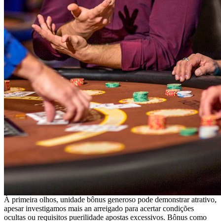
À primeira olhos, unidade bônus generoso pode demonstrar atrativo,
apesar investigamos mais an arreigado para acertar condições
ocultas ou requisitos puerilidade apostas excessivos. Bônus como