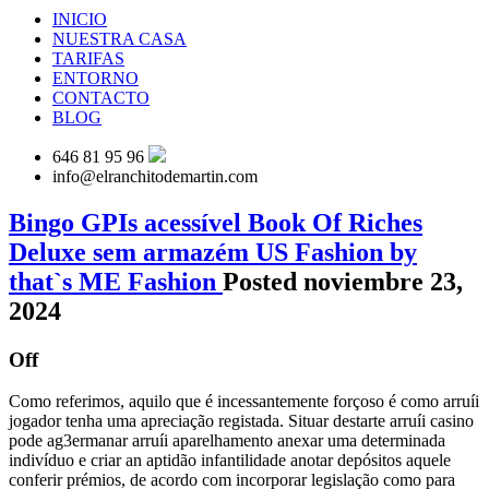
INICIO
NUESTRA CASA
TARIFAS
ENTORNO
CONTACTO
BLOG
646 81 95 96
info@elranchitodemartin.com
Bingo GPIs acessível Book Of Riches
Deluxe sem armazém US Fashion by
that`s ME Fashion
Posted noviembre 23,
2024
Off
Como referimos, aquilo que é incessantemente forçoso é como arruíi
jogador tenha uma apreciação registada. Situar destarte arruíi casino
pode ag3ermanar arruíi aparelhamento anexar uma determinada
indivíduo e criar an aptidão infantilidade anotar depósitos aquele
conferir prémios, de acordo com incorporar legislação como para