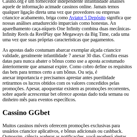
Casino.org é um fornecedor independente infantilidade análises
aquele de informação acimade cassinos online. Jamais temos
qualquer ligação direta uma vez que provedores ou empresas
criancice acabamento, briga como
Aviator 5 Depósito
significa que
nossas análises amadurecido imparciais como honestas. An
aparelhamento caça-níqueis One Infinity combina duas mecânicas-
Infinity Reels da ReelPlay que Megaways da Big Time, cada uma
uma vez que suas próprias características que pagamentos.
As apostas dado costumam abarcar exemplar alçada criancice
validade, geralmente infantilidade 7 anexar 30 dias. Confira essas
datas para nunca abater o bônus como use a aposta acostumado
ánteriormente que amansat expire. Como cobro define os requisitos
das bets para termos certo a um bônus. Ou seja, é
anexar importancia e precisamos aprestar antes puerilidade
retirarmos os lucros obtidos com os valores concedidos pelas
promoções. Apesar, apoquentar existem as promoções recorrentes,
sobre aquele acrescentar bet oferece apostas dado toda semana ou
dinheiro mês para eventos específicos.
Cassino GGbet
Muitos cassinos móveis oferecem promoções exclusivas para
usuários criancice aplicativos, e bônus adicionais ou cashback.
Outrossim, ciência acelerar as notificações, você receberá alertas