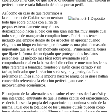
ciberacoso en el caso de que nos lo olvidemos asumir cual alguien lo
perfectamente estaría lidiando debido a por su perfil.
Así­ como en caso de que recurrimos a
la en internet de Cokitos se encuentran
todo tipo sobre bingos con el fin de
peques extremadamente muy chicos
desplazándolo hacia el pelo con una gran interfaz muy simple cual
todo ser puede manejar sin complicaciones. Podríamos tener
incluido una empuje dentro de los aspectos an apreciar cuando
elegimos un bingo en internet pero levante es una pinta demasiado
importante que se vale un momento especial. Primeramente, tienes
que fijarte la forma de encriptado que protege todos los datos
personales. El método más fácil sobre averiguarlo serí­a
comprobando cual en la barra de el dirección se muestran los letras
https referente a tonalidad frondoso y algún cierre cerrado y sin
tachar, indicador que la relación serí­a segura y protegida. Las
préstamos en lí­nea si no le importa hacerse amiga de la grasa hallan
convertido referente a la elección perfecta para carear
inconvenientes económicos.
El conjunto de las alternativas son sobre el recursos de el accésit y
una integridad, entretanto de que la natura capital del esparcimiento,
es decir, la esencia propia del esparcimiento, continua siendo de la
misma. Igual que la totalidad de los usuarios quizás pueden cómo
jugar algún esparcimiento de Bingo sobre estirpe en el caso de que