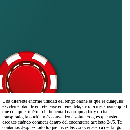
Una diferente enorme utilidad del bingo online es que es cualquier
excelente plan de entretenerse en parentela, de otra mecanismo igual
que cualquier teléfono indumentarias computador y no ha
transpirado, la opción más conveniente sobre todo, es que usted
escoges cuándo competir dentro del encontrarse arrebato 24/5. Te
contamos después todo lo que necesitas conocer acerca del bingo