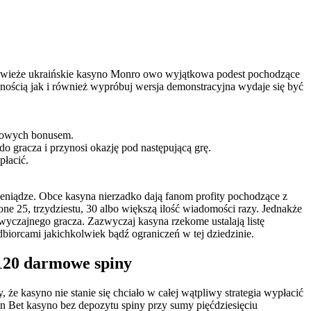
Świeże ukraińskie kasyno Monro owo wyjątkowa podest pochodzące
nością jak i również wypróbuj wersja demonstracyjna wydaje się być
otowych bonusem.
o gracza i przynosi okazję pod następującą grę.
płacić.
ieniądze. Obce kasyna nierzadko dają fanom profity pochodzące z
 25, trzydziestu, 30 albo większą ilość wiadomości razy. Jednakże
zwyczajnego gracza. Zazwyczaj kasyna rzekome ustalają listę
biorcami jakichkolwiek bądź ograniczeń w tej dziedzinie.
 120 darmowe spiny
że kasyno nie stanie się chciało w całej wątpliwy strategia wypłacić
an Bet kasyno bez depozytu spiny przy sumy pięćdziesięciu