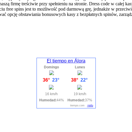
naszą firmę treściwie przy spełnieniu na stronie. Dress code w całej ka
iu free spins jest to możliwość pod darmową grę, jednakże w przeciw
wać opcję obstawiania bonusowych kasy z bezpłatnych spinów, zarządza
El tiempo en Álora
Domingo
Lunes
36°
23°
38°
22°
16 km/h
19 km/h
Humedad:
44%
Humedad:
37%
tiempo.com
+info