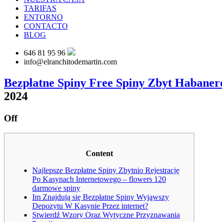
TARIFAS
ENTORNO
CONTACTO
BLOG
646 81 95 96
info@elranchitodemartin.com
Bezpłatne Spiny Free Spiny Zbyt Habane
2024
Off
Content
Najlepsze Bezpłatne Spiny Zbytnio Rejestrację
Po Kasynach Internetowego – flowers 120
darmowe spiny
Im Znajdują się Bezpłatne Spiny Wyjąwszy
Depozytu W Kasynie Przez internet?
Stwierdź Wzory Oraz Wytyczne Przyznawania