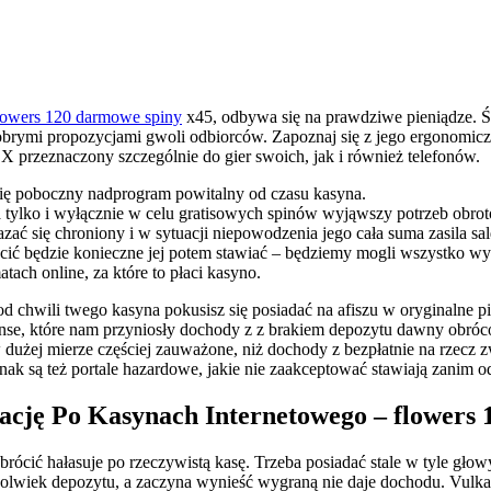
lowers 120 darmowe spiny
x45, odbywa się na prawdziwe pieniądze. 
obrymi propozycjami gwoli odbiorców. Zapoznaj się z jego ergonomicz
przeznaczony szczególnie do gier swoich, jak i również telefonów.
się poboczny nadprogram powitalny od czasu kasyna.
 tylko i wyłącznie w celu gratisowych spinów wyjąwszy potrzeb obr
ć się chroniony i w sytuacji niepowodzenia jego cała suma zasila sald
cić będzie konieczne jej potem stawiać – będziemy mogli wszystko wy
ach online, za które to płaci kasyno.
od chwili twego kasyna pokusisz się posiadać na afiszu w oryginalne p
, które nam przyniosły dochody z z brakiem depozytu dawny obrócone
 dużej mierze częściej zauważone, niż dochody z bezpłatnie na rzecz 
k są też portale hazardowe, jakie nie zaakceptować stawiają zanim od
rację Po Kasynach Internetowego – flowers
ić hałasuje po rzeczywistą kasę. Trzeba posiadać stale w tyle głowy, 
gokolwiek depozytu, a zaczyna wynieść wygraną nie daje dochodu. Vulk