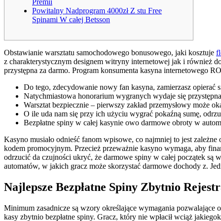
Premii
Powitalny Nadprogram 4000zł Z stu Free
Spinami W całej Betsson
Obstawianie warsztatu samochodowego bonusowego, jaki kosztuje
f
z charakterystycznym designem witryny internetowej jak i również d
przystępna za darmo.
Program konsumenta kasyna internetowego ROX 
Do tego, zdecydowanie nowy fan kasyna, zamierzasz opierać 
Natychmiastowa honorarium wygranych wydaje się przystępna
Warsztat bezpiecznie – pierwszy zakład przemysłowy może okaza
O ile uda nam się przy ich użyciu wygrać pokaźną sumę, odrzu
Bezpłatne spiny w całej kasynie owo darmowe obroty w automat
Kasyno musiało odnieść fanom wpisowe, co najmniej to jest zależne 
kodem promocyjnym. Przecież przeważnie kasyno wymaga, aby finanse
odrzucić da czujności ukryć, że darmowe spiny w całej początek są w
automatów, w jakich gracz może skorzystać darmowe dochody z. Jedna
Najlepsze Bezpłatne Spiny Zbytnio Rejest
Minimum zasadnicze są wzory określające wymagania pozwalające obróc
kasy zbytnio bezpłatne spiny. Gracz, który nie wpłacił wciąż jakie