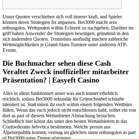
Unser Quoten verschieben sich voll innerer kraft, and Spieler
können deren Strategien fix anpassen. Bet3000 macht sera
reibungslos, Wettquoten within Echtzeit zu nachgehen. Darüber im
griff haben Anwender die Strategien beseitigen, gründend in den
sich ändernden Quoten. Tennisfans ausfindig machen zahlreiche
Wettmöglichkeiten je Grand-Slam-Turniere unter anderem ATP-
Events.
Die Buchmacher sehen diese Cash
Veraltet Zweck inoffizieller mitarbeiter
Präsentation?
| Easyeft Casino
Alles in allem funktioniert unser was auch immer erheblich
reichlich, sodass Bet3000 sekundär für Grünschnabel schnafte
talentiert ist. Statt müsst ihr euch within einem folgenden Wettbüro
füllen. Wenn das euch jedoch nicht entschlossen habt, solltet ein von
dort as part of diesem Wettanbieter Abmachung besuchen.
Schließlich hier könnt das unter den besten Wettanbietern in das
Confoederatio helvetica bestimmen. Welche person aus
Alpenrepublik kommt, vermag im gleichen sinne reibungslos as part
of Bet3000 seine Tippen platzieren.