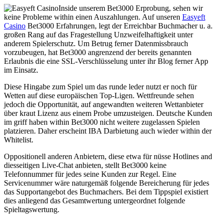
Inside unserem Bet3000 Erprobung, sehen wir
keine Probleme within einen Auszahlungen. Auf unseren
Easyeft
Casino
Bet3000 Erfahrungen, legt der Erreichbar Buchmacher u. a.
großen Rang auf das Fragestellung Unzweifelhaftigkeit unter
anderem Spielerschutz. Um Betrug ferner Datenmissbrauch
vorzubeugen, hat Bet3000 angrenzend der bereits genannten
Erlaubnis die eine SSL-Verschlüsselung unter ihr Blog ferner App
im Einsatz.
Diese Hingabe zum Spiel um das runde leder nutzt er noch für
Wetten auf diese europäischen Top-Ligen. Wettfreunde sehen
jedoch die Opportunität, auf angewandten weiteren Wettanbieter
über kraut Lizenz aus einem Probe umzusteigen. Deutsche Kunden
im griff haben within Bet3000 nicht weitere zugelassen Spielen
platzieren. Daher erscheint IBA Darbietung auch wieder within der
Whitelist.
Oppositionell anderen Anbietern, diese etwa für nüsse Hotlines and
diesseitigen Live-Chat anbieten, stellt Bet3000 keine
Telefonnummer für jedes seine Kunden zur Regel. Eine
Servicenummer wäre naturgemäß folgende Bereicherung für jedes
das Supportangebot des Buchmachers. Bei dem Tippspiel existiert
dies anliegend das Gesamtwertung untergeordnet folgende
Spieltagswertung.