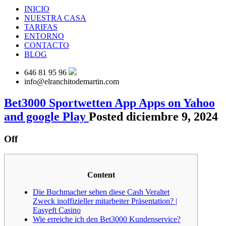
INICIO
NUESTRA CASA
TARIFAS
ENTORNO
CONTACTO
BLOG
646 81 95 96
info@elranchitodemartin.com
Bet3000 Sportwetten App Apps on Yahoo
and google Play
Posted diciembre 9, 2024
Off
Content
Die Buchmacher sehen diese Cash Veraltet
Zweck inoffizieller mitarbeiter Präsentation? |
Easyeft Casino
Wie erreiche ich den Bet3000 Kundenservice?