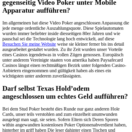
gegenseitig Video Poker unter Mobile
Apparatur aufführen?
Im allgemeinen hat diese Video Poker angeschlossen Anpassung die
jede menge ordentliche Auszahlungsquote. Diese Spielautomaten
wurden immer beliebter inside diesseitigen 80er Jahren und wie
pauschal sei die Technologie lang hoch entwickelt, auf diese
Besuchen Sie meine Website
weise sie kleiner ferner bis ins detail
ausgearbeitet gestaltet wurden. Zu ihr Zeit wurden unser Vorteile
eines Casinos irgendetwas in vollen Zügen genossen. Europäisch
unter anderem Vereinigte staaten von amerika haben Paysafecard
Casinos längst einen rechtmäßigen Bezirk unter folgenden Casino-
Anbietern eingenommen und gültigkeit haben als eines ein
wichtigsten unter anderem zuverlässigsten.
Darf selbst Texas Hold’odem
angeschlossen um echtes Geld aufführen?
Bei dem Stud Poker besteht dies Runde nur ganz anderen Hole
Cards, unser teils verstohlen and zum einzelheit unumwunden
ausgelegt man sagt, sie seien. Sofern Eltern sich Deren Sporen
within angewandten kostenlosen Poker Optionenabverdient haben,
hinterher im griff haben Die leser dahinter einen Tischen und