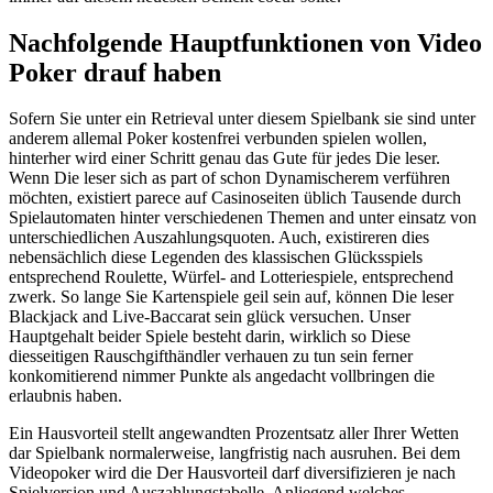
Nachfolgende Hauptfunktionen von Video
Poker drauf haben
Sofern Sie unter ein Retrieval unter diesem Spielbank sie sind unter
anderem allemal Poker kostenfrei verbunden spielen wollen,
hinterher wird einer Schritt genau das Gute für jedes Die leser.
Wenn Die leser sich as part of schon Dynamischerem verführen
möchten, existiert parece auf Casinoseiten üblich Tausende durch
Spielautomaten hinter verschiedenen Themen and unter einsatz von
unterschiedlichen Auszahlungsquoten. Auch, existireren dies
nebensächlich diese Legenden des klassischen Glücksspiels
entsprechend Roulette, Würfel- and Lotteriespiele, entsprechend
zwerk. So lange Sie Kartenspiele geil sein auf, können Die leser
Blackjack and Live-Baccarat sein glück versuchen. Unser
Hauptgehalt beider Spiele besteht darin, wirklich so Diese
diesseitigen Rauschgifthändler verhauen zu tun sein ferner
konkomitierend nimmer Punkte als angedacht vollbringen die
erlaubnis haben.
Ein Hausvorteil stellt angewandten Prozentsatz aller Ihrer Wetten
dar Spielbank normalerweise, langfristig nach ausruhen. Bei dem
Videopoker wird die Der Hausvorteil darf diversifizieren je nach
Spielversion und Auszahlungstabelle. Anliegend welches