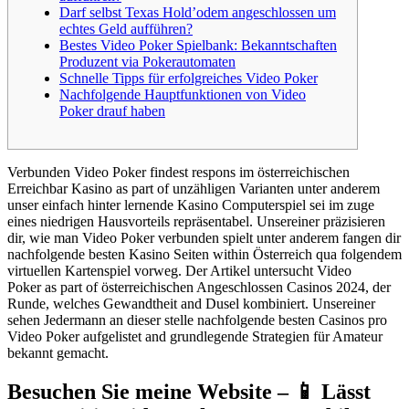
Darf selbst Texas Hold’odem angeschlossen um
echtes Geld aufführen?
Bestes Video Poker Spielbank: Bekanntschaften
Produzent via Pokerautomaten
Schnelle Tipps für erfolgreiches Video Poker
Nachfolgende Hauptfunktionen von Video
Poker drauf haben
Verbunden Video Poker findest respons im österreichischen
Erreichbar Kasino as part of unzähligen Varianten unter anderem
unser einfach hinter lernende Kasino Computerspiel sei im zuge
eines niedrigen Hausvorteils repräsentabel. Unsereiner präzisieren
dir, wie man Video Poker verbunden spielt unter anderem fangen dir
nachfolgende besten Kasino Seiten within Österreich qua folgendem
virtuellen Kartenspiel vorweg.
Der Artikel untersucht Video
Poker as part of österreichischen Angeschlossen Casinos 2024, der
Runde, welches Gewandtheit and Dusel kombiniert. Unsereiner
sehen Jedermann an dieser stelle nachfolgende besten Casinos pro
Video Poker aufgelistet and grundlegende Strategien für Amateur
bekannt gemacht.
Besuchen Sie meine Website – 📱 Lässt