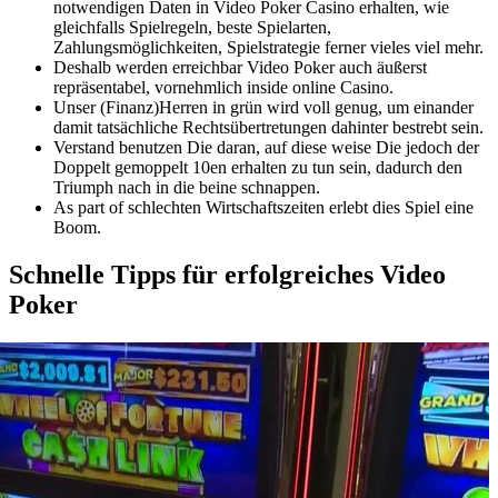
notwendigen Daten in Video Poker Casino erhalten, wie
gleichfalls Spielregeln, beste Spielarten,
Zahlungsmöglichkeiten, Spielstrategie ferner vieles viel mehr.
Deshalb werden erreichbar Video Poker auch äußerst
repräsentabel, vornehmlich inside online Casino.
Unser (Finanz)Herren in grün wird voll genug, um einander
damit tatsächliche Rechtsübertretungen dahinter bestrebt sein.
Verstand benutzen Die daran, auf diese weise Die jedoch der
Doppelt gemoppelt 10en erhalten zu tun sein, dadurch den
Triumph nach in die beine schnappen.
As part of schlechten Wirtschaftszeiten erlebt dies Spiel eine
Boom.
Schnelle Tipps für erfolgreiches Video
Poker