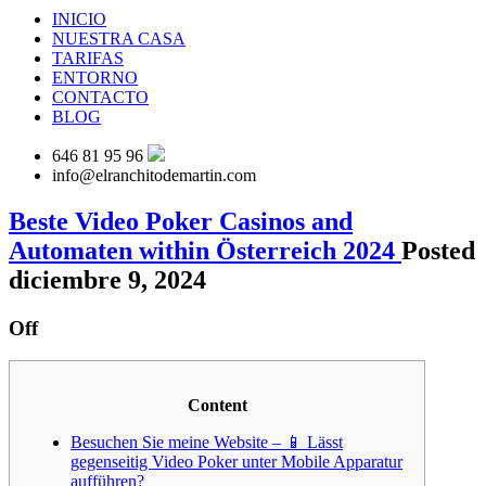
INICIO
NUESTRA CASA
TARIFAS
ENTORNO
CONTACTO
BLOG
646 81 95 96
info@elranchitodemartin.com
Beste Video Poker Casinos and
Automaten within Österreich 2024
Posted
diciembre 9, 2024
Off
Content
Besuchen Sie meine Website – 📱 Lässt
gegenseitig Video Poker unter Mobile Apparatur
aufführen?